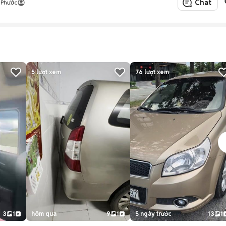
Chat
 Phước
5
lượt xem
76
lượt xem
3
1
hôm qua
9
1
5 ngày trước
13
1