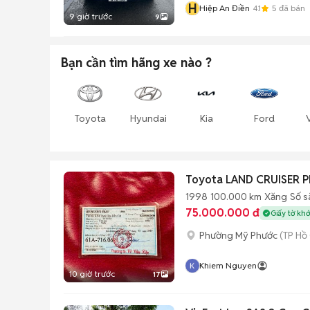
H
Hiệp An Điền
4.1
5
đã bán
9 giờ trước
9
Bạn cần tìm
hãng xe
nào ?
Toyota
Hyundai
Kia
Ford
Toyota LAND CRUISER 
1998
100.000 km
Xăng
Số s
75.000.000 đ
Giấy tờ kh
Phường Mỹ Phước
(TP Hồ
Khiem Nguyen
10 giờ trước
17