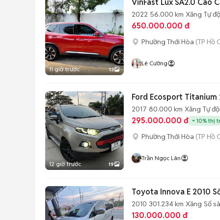
VinFast Lux SA2.0 Cao 
2022
56.000 km
Xăng
Tự đ
650.000.000 đ
Phường Thới Hòa
(TP Hồ 
Lê Cường
11 giờ trước
13
Ford Ecosport Titanium 
2017
80.000 km
Xăng
Tự đ
295.000.000 đ
10% thị 
Phường Thới Hòa
(TP Hồ 
Trần Ngọc Lân
12 giờ trước
19
Toyota Innova E 2010 S
2010
301.234 km
Xăng
Số s
130.000.000 đ