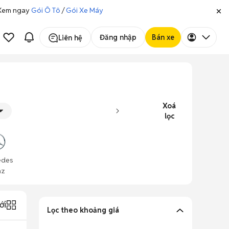
. Xem ngay
Gói Ô Tô
/
Gói Xe Máy
Đăng nhập
Bán xe
Liên hệ
Xoá
lọc
edes
nz
ới
Lọc theo khoảng giá