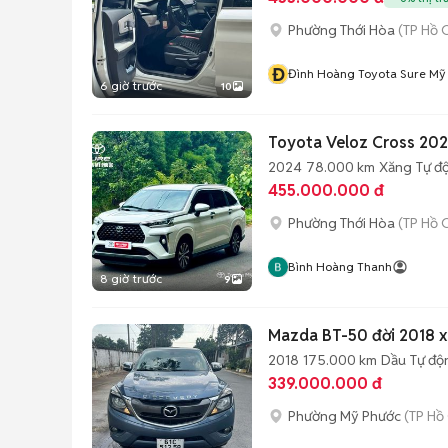
Phường Thới Hòa
(TP Hồ 
Đ
Đình Hoàng Toyota Sure Mỹ
6 giờ trước
10
Toyota Veloz Cross 202
2024
78.000 km
Xăng
Tự đ
455.000.000 đ
Phường Thới Hòa
(TP Hồ 
Bình Hoàng Thanh
8 giờ trước
9
Mazda BT-50 đời 2018 x
2018
175.000 km
Dầu
Tự độ
339.000.000 đ
Phường Mỹ Phước
(TP Hồ