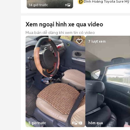
Đ
Đình Hoàng Toyota Sure Mỹ
14 giờ trước
9
Xem ngoại hình xe qua video
Mua bán dễ dàng khi xem tin có video
7
lượt xem
5 giờ trước
8
1
hôm qua