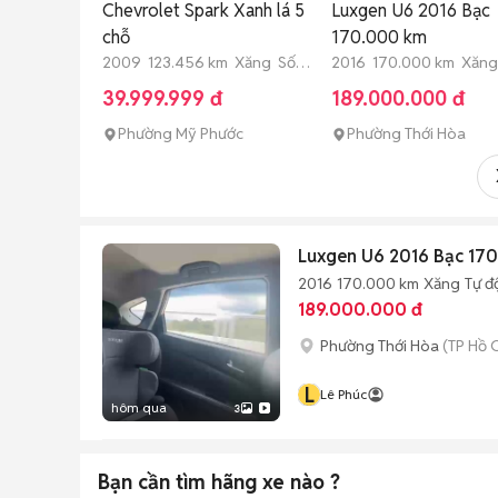
Chevrolet Spark Xanh lá 5
Luxgen U6 2016 Bạc
chỗ
170.000 km
2009 123.456 km Xăng Số
2016 170.000 km Xăng
sàn
động
39.999.999 đ
189.000.000 đ
Phường Mỹ Phước
Phường Thới Hòa
Luxgen U6 2016 Bạc 17
2016
170.000 km
Xăng
Tự đ
189.000.000 đ
Phường Thới Hòa
(TP Hồ 
L
Lê Phúc
hôm qua
3
Bạn cần tìm
hãng xe
nào ?