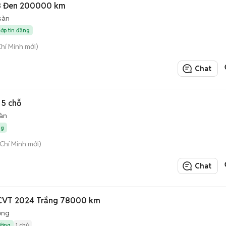
08 Đen 200000 km
sàn
hớp tin đăng
Chí Minh mới)
Chat
 5 chỗ
àn
ng
 Chí Minh mới)
Chat
5 CVT 2024 Trắng 78000 km
ộng
ường
1 chủ