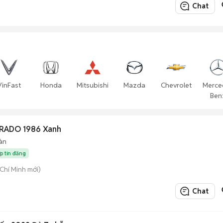
Chat
VinFast
Honda
Mitsubishi
Mazda
Chevrolet
Merce
Ben
PRADO 1986 Xanh
àn
ớp tin đăng
 Chí Minh mới)
Chat