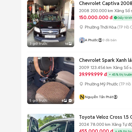
Chevrolet Captiva 20
2008
200.000 km
Xăng
Số 
150.000.000 đ
Giấy tờ k
Phường Thới Hòa
(TP Hồ 
A Phước
3
đã bán
3 giờ trước
16
Chevrolet Spark Xanh lá
2009
123.456 km
Xăng
Số s
39.999.999 đ
45% thị trườ
Phường Mỹ Phước
(TP Hồ
N
Nguyễn Tấn Phát
5 giờ trước
8
Toyota Veloz Cross 1.
2024
78.000 km
Xăng
Tự đ
455.000.000 đ
6% thị tr