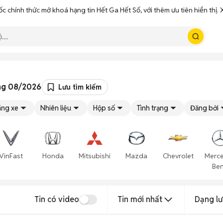
ốc chính thức mở khoá hạng tin Hết Ga Hết Số, với thêm ưu tiên hiển thị
ơng 08/2026
Lưu tìm kiếm
ng xe
Nhiên liệu
Hộp số
Tình trạng
Đăng bởi
VinFast
Honda
Mitsubishi
Mazda
Chevrolet
Merc
Be
Tin có video
Tin mới nhất
Dạng lư