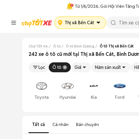
Từ 1/6/2026, Gói Hội Viên Tăng T
Thị xã Bến Cát
Chợ Tốt Xe
Ô tô
Ô tô Bình Dương
Ô tô Thị xã Bến Cát
242 xe ô tô cũ mới tại Thị xã Bến Cát, Bình Dư
Lọc
Ô tô
Giá
Năm sản xuất
Hã
Toyota
Hyundai
Kia
Ford
Tất cả
Cá nhân
Bán chuyên