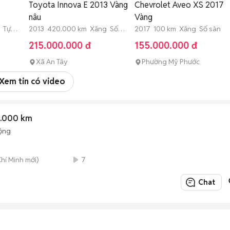
Toyota Innova E 2013 Vàng
Chevrolet Aveo XS 2017
nâu
Vàng
 Tự
2013 420.000 km Xăng Số
2017 100 km Xăng Số sàn
sàn
215.000.000 đ
155.000.000 đ
Xã An Tây
Phường Mỹ Phước
Xem tin có video
0.000 km
ộng
Chí Minh mới)
7
Chat