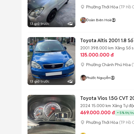
Phường Thới Hòa
(TP Hồ 
Đoàn Biên Hoà
13 giờ trước
4
Toyota Altis 2001 1.8 S
2001
398.000 km
Xăng
Số 
135.000.000 đ
Phường Chánh Phú Hòa
(
Phước Nguyễn
13 giờ trước
4
Toyota Vios 1.5G CVT 2
2024
15.000 km
Xăng
Tự đ
469.000.000 đ
5% thị t
Phường Thới Hòa
(TP Hồ 