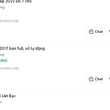
Cấp 2022 Đỏ 7 chỗ
ộng
Chí Minh mới)
Chat
2017 bản full, số tự động
ộng
trường
Chí Minh mới)
Chat
ố sàn Bạc
àn