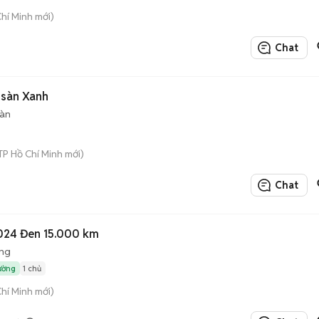
Chí Minh mới)
Chat
ố sàn Xanh
sàn
TP Hồ Chí Minh mới)
Chat
024 Đen 15.000 km
ộng
rường
1 chủ
Chí Minh mới)