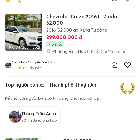
5.0
Chevrolet Cruze 2016 LTZ odo
52.000
2016
52.000 km
Xăng
Tự động
299.000.000 đ
Giá tốt
19 giờ trước
20
Phường Bình Hòa
(TP Hồ Chí Minh mới)
Auto 168 Chuyên Xe Đẹp
5.0
140
đã bán
Top người bán xe - Thành phố Thuận An
Kết nối với người bán có tin đăng phù hợp với bạn
Thắng Trần Auto
20
tin đăng phù hợp