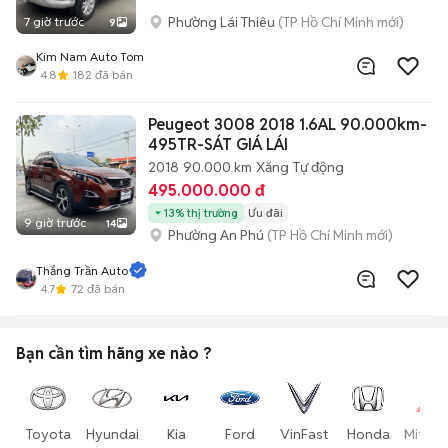
Phường Lái Thiêu
(TP Hồ Chí Minh mới)
7 giờ trước
9
Kim Nam Auto Tom
4.8
182
đã bán
Peugeot 3008 2018 1.6AL 90.000km-
495TR-SÁT GIÁ LÁI
2018
90.000 km
Xăng
Tự động
495.000.000 đ
13% thị trường
Ưu đãi
9 giờ trước
14
Phường An Phú
(TP Hồ Chí Minh mới)
Thắng Trần Auto
4.7
72
đã bán
Bạn cần tìm
hãng xe
nào ?
Toyota
Hyundai
Kia
Ford
VinFast
Honda
Mitsub