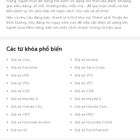
trang, người mua dễ dàng tìm kiếm tin đăng oto theo địa điểm, khoảng
giá, kiểu dáng, số chỗ, thương hiệu, mẫu mã,... để lựa chọn chiếc xe hơi
bốn bánh uy tín, phù hợp với ngân sách, nhu cầu và sở thích.
Nếu có nhu cầu đăng bán, thanh lý ô tô ở khu vực Thành phố Thuận An,
Bình Dương, hãy đăng tin ngay hôm nay để tiếp cận được số lượng lớn
người mua tiềm năng, bán oto một cách nhanh chóng và hiệu quả.
Các từ khóa phổ biến
Giá xe Vios
Giá xe Innova
Giá xe Fortuner
Giá xe Yaris Cross
Giá xe VF5
Giá xe VF3
Giá xe VF6
Giá xe VF7
Giá xe CX5
Giá xe CX8
Giá xe Mazda 3
Giá xe Mazda 2
Giá xe Honda City
Giá xe Honda Civic
Giá xe CRV
Giá xe HRV
Giá xe Hyundai Accent
Giá xe Hyundai Creta
Giá xe i10
Giá xe Ford Everest