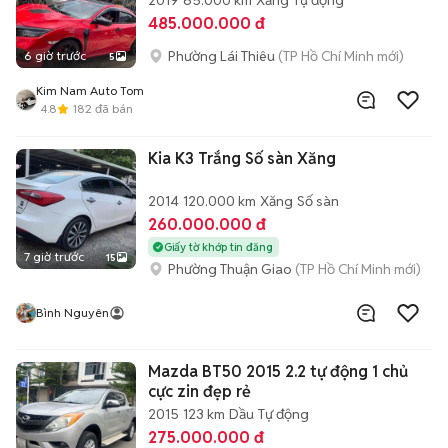
2019
65.000 km
Xăng
Tự động
485.000.000 đ
Phường Lái Thiêu
(TP Hồ Chí Minh mới)
6 giờ trước
5
Kim Nam Auto Tom
4.8
182
đã bán
Kia K3 Trắng Số sàn Xăng
2014
120.000 km
Xăng
Số sàn
260.000.000 đ
Giấy tờ khớp tin đăng
7 giờ trước
15
Phường Thuận Giao
(TP Hồ Chí Minh mới)
Bình Nguyên
Mazda BT50 2015 2.2 tự động 1 chủ
cực zin đẹp rẻ
2015
123 km
Dầu
Tự động
275.000.000 đ