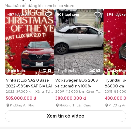
Mua bán dễ dàng khi xem tin có video
457
lượt xem
509
lượt xem
398
lượt xem
9 giờ trước
14
1
21 giờ trước
13
1
3 ngày trước
VinFast Lux SA2.0 Base
Volkswagen EOS 2009
Hyundai Tucso
2022 -585tr- SÁT GIÁ LÁI
xe cực mới rin 100%
88000 km
2022 39.000 km Xăng Tự
2009 112.000 km Xăng Tự
2015 88.000 k
động
động
động
585.000.000 đ
388.000.000 đ
480.000.00
Phường An Phú
Phường Thuận Giao
Phường An P
Xem tin có video