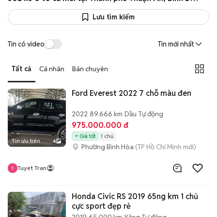
Lưu tìm kiếm
Tin có video
Tin mới nhất
Tất cả
Cá nhân
Bán chuyên
Ford Everest 2022 7 chỗ màu đen
2022
89.666 km
Dầu
Tự động
975.000.000 đ
Giá tốt
1 chủ
Tin ưu tiên
4
Phường Bình Hòa
(TP Hồ Chí Minh mới)
Tuyet Tran
Honda Civic RS 2019 65ng km 1 chủ
cực sport đẹp rẻ