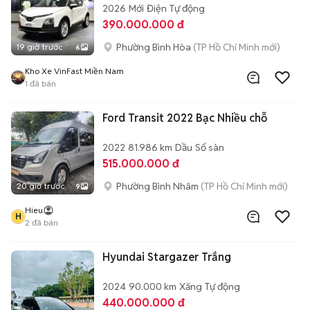
2026
Mới
Điện
Tự động
390.000.000 đ
Phường Bình Hòa
(TP Hồ Chí Minh mới)
19 giờ trước
6
Kho Xe VinFast Miền Nam
1
đã bán
Ford Transit 2022 Bạc Nhiều chỗ
2022
81.986 km
Dầu
Số sàn
515.000.000 đ
Phường Bình Nhâm
(TP Hồ Chí Minh mới)
20 giờ trước
9
Hieu
H
2
đã bán
Hyundai Stargazer Trắng
2024
90.000 km
Xăng
Tự động
440.000.000 đ