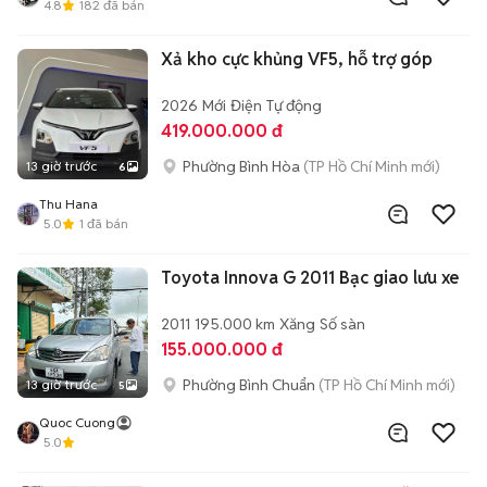
4.8
182
đã bán
Xả kho cực khủng VF5, hỗ trợ góp
2026
Mới
Điện
Tự động
419.000.000 đ
Phường Bình Hòa
(TP Hồ Chí Minh mới)
13 giờ trước
6
Thu Hana
5.0
1
đã bán
Toyota Innova G 2011 Bạc giao lưu xe
2011
195.000 km
Xăng
Số sàn
155.000.000 đ
Phường Bình Chuẩn
(TP Hồ Chí Minh mới)
13 giờ trước
5
Quoc Cuong
5.0