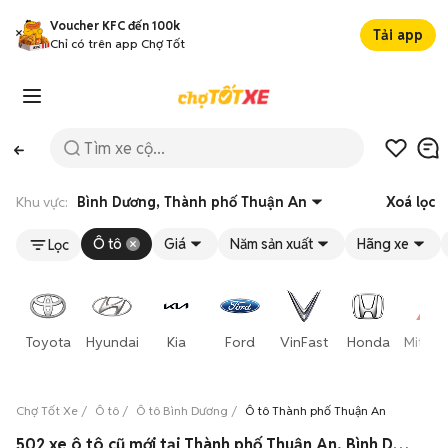
Voucher KFC đến 100k
Tải app
Chỉ có trên app Chợ Tốt
Khu vực:
Bình Dương, Thành phố Thuận An
Xoá lọc
Ô tô
Giá
Năm sản xuất
Hãng xe
Lọc
Toyota
Hyundai
Kia
Ford
VinFast
Honda
Mitsub
Chợ Tốt Xe
Ô tô
Ô tô Bình Dương
Ô tô Thành phố Thuận An
502 xe ô tô cũ mới tại Thành phố Thuận An, Bình Dương 08/2026