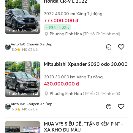
Honda CR-V L 2022
2022
43.000 km
Xăng
Tự động
777.000.000 đ
8% thị trường
19 giờ trước
20
Phường Bình Hòa
(TP Hồ Chí Minh mới)
Auto 168 Chuyên Xe Đẹp
5.0
140
đã bán
Mitsubishi Xpander 2020 odo 30.000
2020
30.000 km
Xăng
Tự động
430.000.000 đ
Phường Bình Hòa
(TP Hồ Chí Minh mới)
19 giờ trước
18
Auto 168 Chuyên Xe Đẹp
5.0
140
đã bán
MUA VF5 SIÊU DỄ, "TẶNG KÈM PIN" -
XẢ KHO ĐỦ MÀU