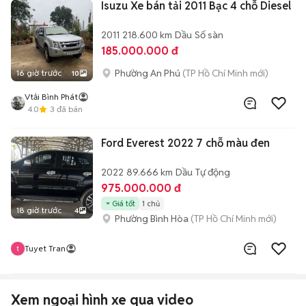
Isuzu Xe bán tải 2011 Bạc 4 chỗ Diesel
2011
218.600 km
Dầu
Số sàn
185.000.000 đ
Phường An Phú
(TP Hồ Chí Minh mới)
16 giờ trước
10
Vtải Bình Phát
4.0
3
đã bán
Ford Everest 2022 7 chỗ màu đen
2022
89.666 km
Dầu
Tự động
975.000.000 đ
Giá tốt
1 chủ
18 giờ trước
4
Phường Bình Hòa
(TP Hồ Chí Minh mới)
Tuyet Tran
Xem ngoại hình xe qua video