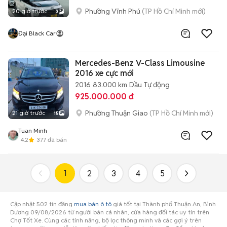
Phường Vĩnh Phú
(TP Hồ Chí Minh mới)
20 giờ trước
3
Đại Black Car
Mercedes-Benz V-Class Limousine
2016 xe cực mới
2016
83.000 km
Dầu
Tự động
925.000.000 đ
Phường Thuận Giao
(TP Hồ Chí Minh mới)
21 giờ trước
15
Tuan Minh
4.2
377
đã bán
1
2
3
4
5
Cập nhật 502 tin đăng
mua bán ô tô
giá tốt tại Thành phố Thuận An, Bình
Dương 09/08/2026 từ người bán cá nhân, cửa hàng đối tác uy tín trên
Chợ Tốt Xe. Cùng các tính năng, bộ lọc thông minh và các gợi ý trên