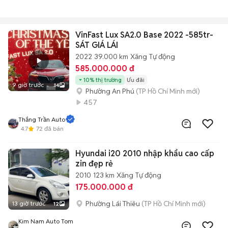
VinFast Lux SA2.0 Base 2022 -585tr-
SÁT GIÁ LÁI
2022
39.000 km
Xăng
Tự động
585.000.000 đ
10% thị trường
Ưu đãi
9 giờ trước
14
Phường An Phú
(TP Hồ Chí Minh mới)
457
Thắng Trần Auto
4.7
72
đã bán
Hyundai i20 2010 nhập khẩu cao cấp
zin đẹp rẻ
2010
123 km
Xăng
Tự động
175.000.000 đ
Phường Lái Thiêu
(TP Hồ Chí Minh mới)
13 giờ trước
12
Kim Nam Auto Tom