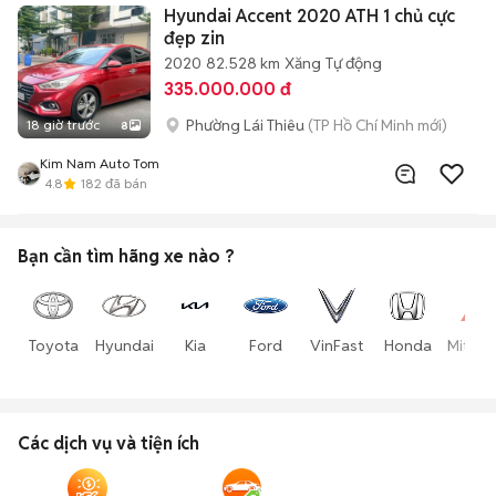
Hyundai Accent 2020 ATH 1 chủ cực
đẹp zin
2020
82.528 km
Xăng
Tự động
335.000.000 đ
Phường Lái Thiêu
(TP Hồ Chí Minh mới)
18 giờ trước
8
Kim Nam Auto Tom
4.8
182
đã bán
Bạn cần tìm
hãng xe
nào ?
Toyota
Hyundai
Kia
Ford
VinFast
Honda
Mitsub
Các dịch vụ và tiện ích