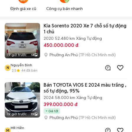
Định giá xe cũ
Công cụ bán nhanh
Kia Sorento 2020 Xe 7 chỗ số tự động
1 chủ
2020
52.480 km
Xăng
Tự động
450.000.000 đ
Phường An Phú
(TP Hồ Chí Minh mới)
19 giờ trước
14
Nguyễn Bình
N
2.5
44
đã bán
Bán TOYOTA VIOS E 2024 màu trắng ,
số tự động, 95%
2024
58.000 km
Xăng
Tự động
399.000.000 đ
Giá tốt
19 giờ trước
19
Phường An Phú
(TP Hồ Chí Minh mới)
MR Hiền
M