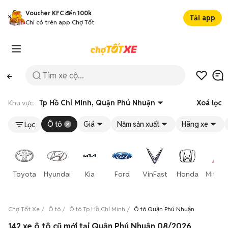
Voucher KFC đến 100k
Tải app
Chỉ có trên app Chợ Tốt
Khu vực:
Tp Hồ Chí Minh, Quận Phú Nhuận
Xoá lọc
Ô tô
Giá
Năm sản xuất
Hãng xe
Lọc
Toyota
Hyundai
Kia
Ford
VinFast
Honda
Mitsub
Chợ Tốt Xe
Ô tô
Ô tô Tp Hồ Chí Minh
Ô tô Quận Phú Nhuận
142 xe ô tô cũ mới tại Quận Phú Nhuận 08/2026