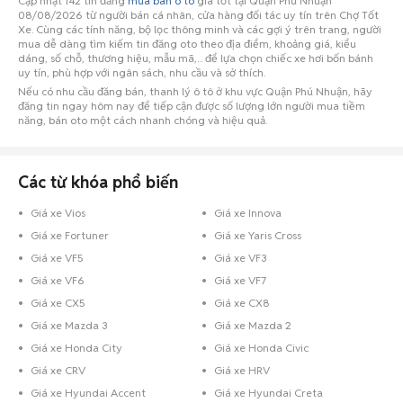
Cập nhật 142 tin đăng
mua bán ô tô
giá tốt tại Quận Phú Nhuận
08/08/2026 từ người bán cá nhân, cửa hàng đối tác uy tín trên Chợ Tốt
Xe. Cùng các tính năng, bộ lọc thông minh và các gợi ý trên trang, người
mua dễ dàng tìm kiếm tin đăng oto theo địa điểm, khoảng giá, kiểu
dáng, số chỗ, thương hiệu, mẫu mã,... để lựa chọn chiếc xe hơi bốn bánh
uy tín, phù hợp với ngân sách, nhu cầu và sở thích.
Nếu có nhu cầu đăng bán, thanh lý ô tô ở khu vực Quận Phú Nhuận, hãy
đăng tin ngay hôm nay để tiếp cận được số lượng lớn người mua tiềm
năng, bán oto một cách nhanh chóng và hiệu quả.
Các từ khóa phổ biến
Giá xe Vios
Giá xe Innova
Giá xe Fortuner
Giá xe Yaris Cross
Giá xe VF5
Giá xe VF3
Giá xe VF6
Giá xe VF7
Giá xe CX5
Giá xe CX8
Giá xe Mazda 3
Giá xe Mazda 2
Giá xe Honda City
Giá xe Honda Civic
Giá xe CRV
Giá xe HRV
Giá xe Hyundai Accent
Giá xe Hyundai Creta