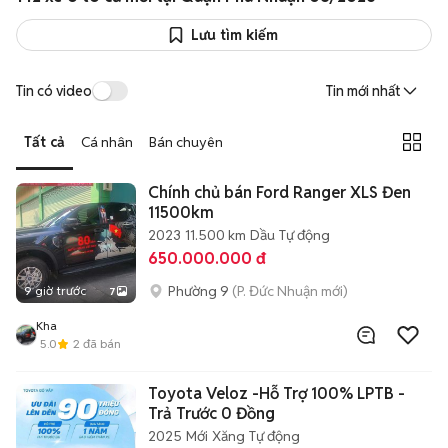
Lưu tìm kiếm
Tin có video
Tin mới nhất
Tất cả
Cá nhân
Bán chuyên
Chính chủ bán Ford Ranger XLS Đen
11500km
2023
11.500 km
Dầu
Tự động
650.000.000 đ
Phường 9
(P. Đức Nhuận mới)
9 giờ trước
7
Kha
5.0
2
đã bán
Toyota Veloz -Hỗ Trợ 100% LPTB -
Trả Trước 0 Đồng
2025
Mới
Xăng
Tự động