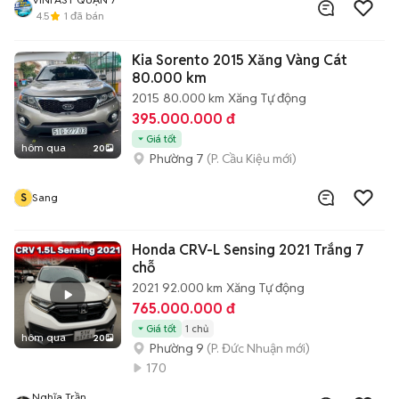
4.5
1
đã bán
Kia Sorento 2015 Xăng Vàng Cát
80.000 km
2015
80.000 km
Xăng
Tự động
395.000.000 đ
Giá tốt
hôm qua
20
Phường 7
(P. Cầu Kiệu mới)
S
Sang
Honda CRV-L Sensing 2021 Trắng 7
chỗ
2021
92.000 km
Xăng
Tự động
765.000.000 đ
Giá tốt
1 chủ
hôm qua
20
Phường 9
(P. Đức Nhuận mới)
170
Nghĩa Trần