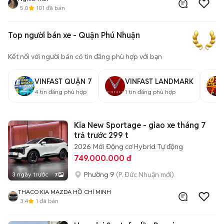
5.0
101
đã bán
Top người bán xe - Quận Phú Nhuận
Kết nối với người bán có tin đăng phù hợp với bạn
VINFAST QUẬN 7
VINFAST LANDMARK
4
tin đăng phù hợp
1
tin đăng phù hợp
Kia New Sportage - giao xe tháng 7
trả trước 299 t
2026
Mới
Động cơ Hybrid
Tự động
749.000.000 đ
Phường 9
(P. Đức Nhuận mới)
3 ngày trước
7
THACO KIA MAZDA HỒ CHÍ MINH
3.4
1
đã bán