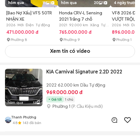
hôm qua
11
1
hôm qua
20
1
4 ngày trước
[Bao Nợ Xấu] VF5 50TR
Honda CRV-L Sensing
VF8 2026 ĐẲ
NHẬN XE
2021 Trắng 7 chỗ
VƯỢT TRỘI, P
2026 Mới Điện Tự động
2021 92.000 km Xăng Tự
VAY 90%
2026 Mới Điện
động
471.000.000 đ
765.000.000 đ
896.000.000
Phường 8
Phường 9
Phường 1
Xem tin có video
KIA Carnival Signature 2.2D 2022
2022
62.000 km
Dầu
Tự động
969.000.000 đ
Giá tốt
1 chủ
hôm qua
13
Phường 1
(P. Cầu Kiệu mới)
Thanh Phương
4.8
143
đã bán