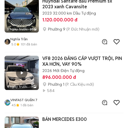
Huyndai Santafe dầu Premium sx
2023 xanh Cavansite
2023
32.000 km
Dầu
Tự động
1.120.000.000 đ
Phường 9
(P. Đức Nhuận mới)
3 ngày trước
20
Nghĩa Trần
5.0
101
đã bán
VF8 2026 ĐẲNG CẤP VƯỢT TRỘI, PIN
XA HƠN, VAY 90%
2026
Mới
Điện
Tự động
896.000.000 đ
Phường 1
(P. Cầu Kiệu mới)
4 ngày trước
7
584
VINFAST QUẬN 7
4.5
1
đã bán
BÁN MERCEDES E300