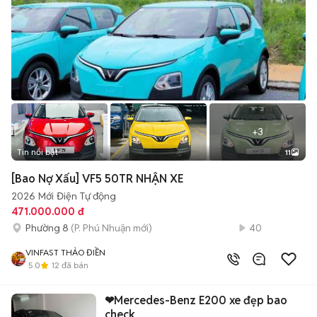
+
3
Tin nổi bật
11
[Bao Nợ Xấu] VF5 50TR NHẬN XE
2026
Mới
Điện
Tự động
471.000.000 đ
Phường 8
(P. Phú Nhuận mới)
40
VINFAST THẢO ĐIỀN
5.0
12
đã bán
❤Mercedes-Benz E200 xe đẹp bao
check