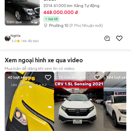
2014
61.000 km
Xăng
Tự động
448.000.000 đ
Giá tốt
hôm qua
16
Phường 10
(P. Phú Nhuận mới)
Nghĩa
5.0
146
đã bán
Xem ngoại hình xe qua video
Mua bán dễ dàng khi xem tin có video
40
lượt xem
170
lượt xem
584
lượt xem