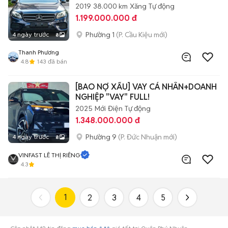
2019
38.000 km
Xăng
Tự động
1.199.000.000 đ
Phường 1
(P. Cầu Kiệu mới)
4 ngày trước
8
Thanh Phương
4.8
143
đã bán
[BAO NỢ XẤU] VAY CÁ NHÂN+DOANH
NGHIỆP "VAY" FULL!
2025
Mới
Điện
Tự động
1.348.000.000 đ
Phường 9
(P. Đức Nhuận mới)
4 ngày trước
8
VINFAST LÊ THỊ RIÊNG
4.3
1
2
3
4
5