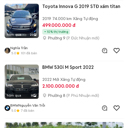
Toyota Innova G 2019 STĐ xám titan
2019
74.000 km
Xăng
Tự động
499.000.000 đ
10% thị trường
hôm qua
20
Phường 9
(P. Đức Nhuận mới)
Nghĩa Trần
5.0
101
đã bán
BMW 530i M Sport 2022
2022
Mới
Xăng
Tự động
2.100.000.000 đ
Phường 8
(P. Phú Nhuận mới)
hôm qua
11
BMWNguyễn Văn Trỗi
5.0
7
đã bán