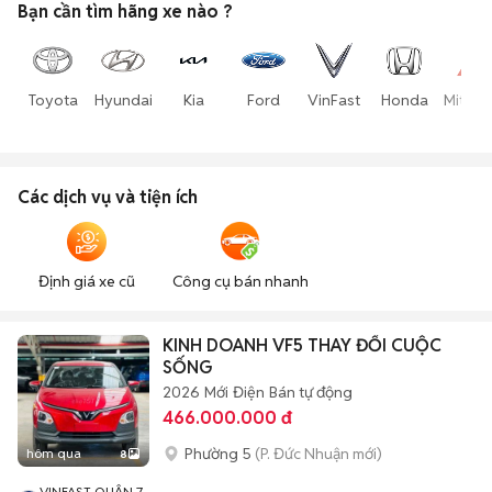
Bạn cần tìm
hãng xe
nào ?
Toyota
Hyundai
Kia
Ford
VinFast
Honda
Mitsub
Các dịch vụ và tiện ích
Định giá xe cũ
Công cụ bán nhanh
KINH DOANH VF5 THAY ĐỔI CUỘC
SỐNG
2026
Mới
Điện
Bán tự động
466.000.000 đ
Phường 5
(P. Đức Nhuận mới)
hôm qua
8
VINFAST QUẬN 7