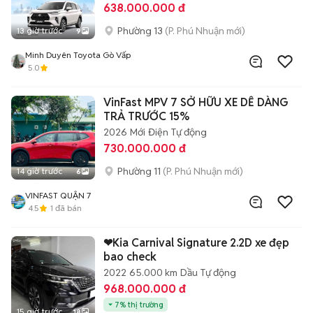
638.000.000 đ
Phường 13
(P. Phú Nhuận mới)
13 giờ trước
9
Minh Duyên Toyota Gò Vấp
5.0
VinFast MPV 7 SỞ HỮU XE DỄ DÀNG
TRẢ TRƯỚC 15%
2026
Mới
Điện
Tự động
730.000.000 đ
Phường 11
(P. Phú Nhuận mới)
14 giờ trước
6
VINFAST QUẬN 7
4.5
1
đã bán
❤Kia Carnival Signature 2.2D xe đẹp
bao check
2022
65.000 km
Dầu
Tự động
968.000.000 đ
7% thị trường
15 giờ trước
18