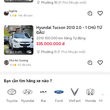
Phường 10
(P. Phú Nhuận mới)
Nghĩa
5.0
146
đã bán
Hyundai Tucson 2013 2.0 - 1 CHỦ TỪ
ĐẦU
2013
100.000 km
Xăng
Tự động
335.000.000 đ
Phường 11
(P. Phú Nhuận mới)
19 giờ trước
11
Oto An Suong
4.3
55
đã bán
Bạn cần tìm
hãng xe
nào ?
Toyota
Hyundai
Kia
Ford
VinFast
Honda
Mitsub