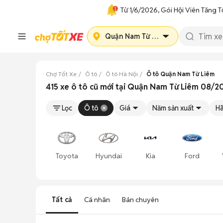
Từ 1/6/2026, Gói Hội Viên Tăng T
Quận Nam Từ Liêm
Chợ Tốt Xe
Ô tô
Ô tô Hà Nội
Ô tô Quận Nam Từ Liêm
415 xe ô tô cũ mới tại Quận Nam Từ Liêm 08/2
Lọc
Ô tô
Giá
Năm sản xuất
Hã
Toyota
Hyundai
Kia
Ford
Tất cả
Cá nhân
Bán chuyên