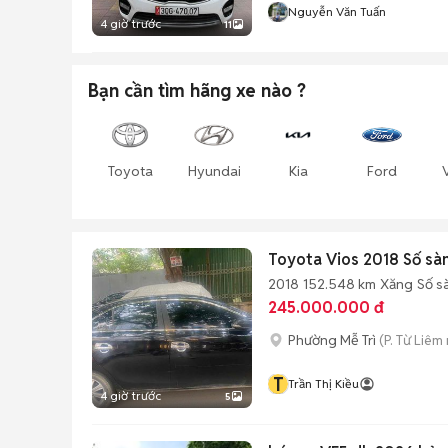
Nguyễn Văn Tuấn
4 giờ trước
11
Bạn cần tìm
hãng xe
nào ?
Toyota
Hyundai
Kia
Ford
Toyota Vios 2018 Số sà
2018
152.548 km
Xăng
Số s
245.000.000 đ
Phường Mễ Trì
(P. Từ Liêm
T
Trần Thị Kiều
4 giờ trước
5