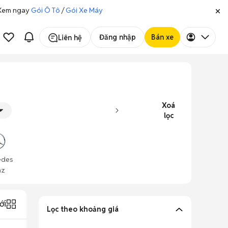
. Xem ngay
Gói Ô Tô
/
Gói Xe Máy
Đăng nhập
Bán xe
Liên hệ
Xoá
lọc
edes
nz
ới
Lọc theo khoảng giá