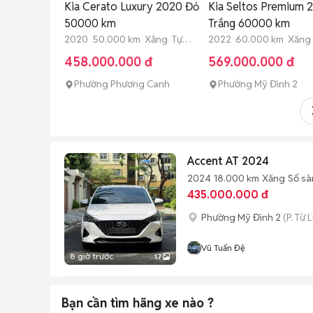
Kia Cerato Luxury 2020 Đỏ
Kia Seltos Premium 
50000 km
Trắng 60000 km
2020 50.000 km Xăng Tự
2022 60.000 km Xăng
động
động
458.000.000 đ
569.000.000 đ
Phường Phương Canh
Phường Mỹ Đình 2
Accent AT 2024
2024
18.000 km
Xăng
Số sà
435.000.000 đ
Phường Mỹ Đình 2
(P. Từ 
Vũ Tuấn Đệ
8 giờ trước
17
Bạn cần tìm
hãng xe
nào ?