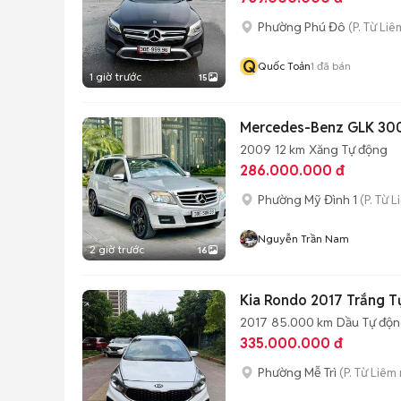
Phường Phú Đô
(P. Từ Liê
Q
Quốc Toản
1
đã bán
1 giờ trước
15
Mercedes-Benz GLK 30
2009
12 km
Xăng
Tự động
286.000.000 đ
Phường Mỹ Đình 1
(P. Từ 
Nguyễn Trần Nam
2 giờ trước
16
Kia Rondo 2017 Trắng T
2017
85.000 km
Dầu
Tự độ
335.000.000 đ
Phường Mễ Trì
(P. Từ Liêm