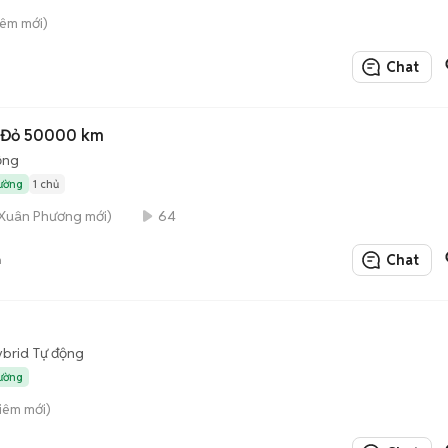
Liêm mới)
Chat
0 Đỏ 50000 km
ộng
rường
1 chủ
 Xuân Phương mới)
64
Chat
n
ybrid
Tự động
rường
Liêm mới)