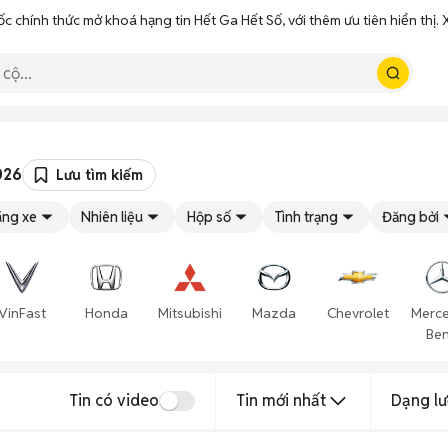
ốc chính thức mở khoá hạng tin Hết Ga Hết Số, với thêm ưu tiên hiển thị
026
Lưu tìm kiếm
ng xe
Nhiên liệu
Hộp số
Tình trạng
Đăng bởi
VinFast
Honda
Mitsubishi
Mazda
Chevrolet
Merc
Be
Tin có video
Tin mới nhất
Dạng lư