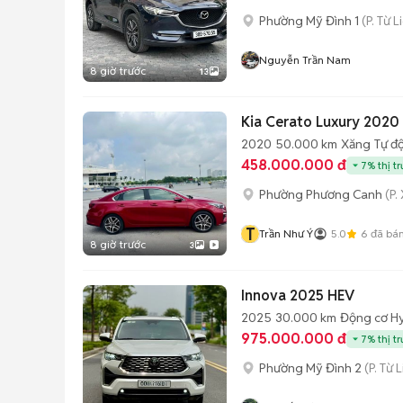
Phường Mỹ Đình 1
(P. Từ 
Nguyễn Trần Nam
8 giờ trước
13
Kia Cerato Luxury 202
2020
50.000 km
Xăng
Tự đ
458.000.000 đ
7% thị t
Phường Phương Canh
(P.
T
Trần Như Ý
5.0
6
đã bá
8 giờ trước
3
Innova 2025 HEV
2025
30.000 km
Động cơ H
975.000.000 đ
7% thị t
Phường Mỹ Đình 2
(P. Từ 