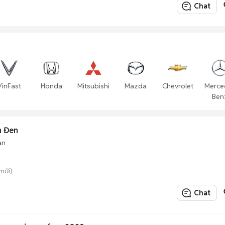
Chat
VinFast
Honda
Mitsubishi
Mazda
Chevrolet
Merce
Ben
n Đen
àn
 mới)
Chat