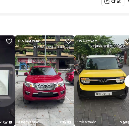
Chat
186
lượt xem
119
lượt xem
20
1
3 ngày trước
12
1
1 tuần trước
9
1