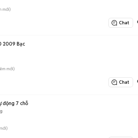
m mới)
Chat
0 2009 Bạc
Liêm mới)
Chat
ự động 7 chỗ
ng
 mới)