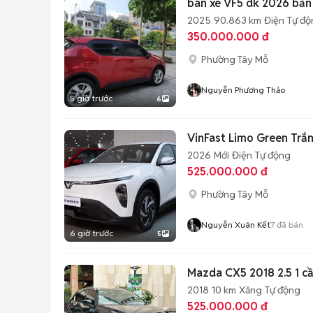
bán xe VF5 dk 2026 bản
2025
90.863 km
Điện
Tự độ
350.000.000 đ
Phường Tây Mỗ
Nguyễn Phương Thảo
5 giờ trước
6
2026
Mới
Điện
Tự động
525.000.000 đ
Phường Tây Mỗ
Nguyễn Xuân Kết
7
đã bán
6 giờ trước
5
Mazda CX5 2018 2.5 1 cầ
2018
10 km
Xăng
Tự động
525.000.000 đ