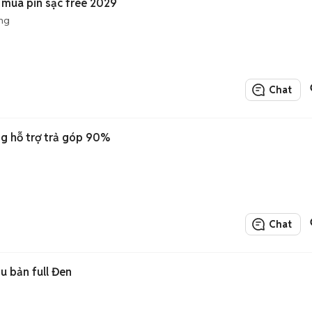
 mua pin sạc free 2029
ng
Chat
VinFast Limo Green Trắng hỗ trợ trả góp 90%
Chat
u bản full Đen