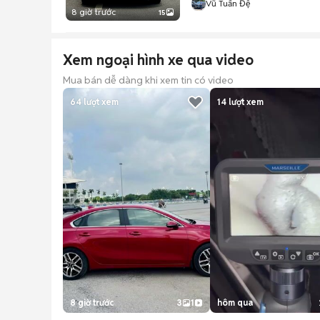
Vũ Tuấn Đệ
8 giờ trước
15
Xem ngoại hình xe qua video
Mua bán dễ dàng khi xem tin có video
64
lượt xem
14
lượt xem
8 giờ trước
3
1
hôm qua