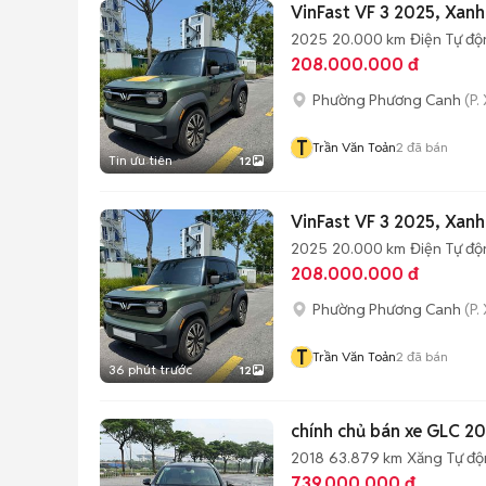
VinFast VF 3 2025, Xanh
2025
20.000 km
Điện
Tự độ
208.000.000 đ
Phường Phương Canh
(P.
T
Trần Văn Toản
2
đã bán
Tin ưu tiên
12
VinFast VF 3 2025, Xanh
2025
20.000 km
Điện
Tự độ
208.000.000 đ
Phường Phương Canh
(P.
T
Trần Văn Toản
2
đã bán
36 phút trước
12
chính chủ bán xe GLC 20
2018
63.879 km
Xăng
Tự đ
739.000.000 đ