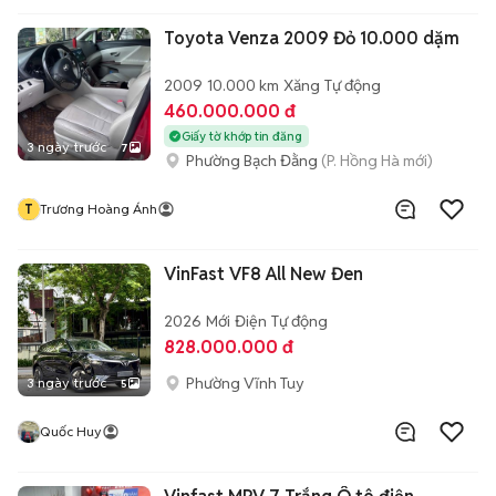
Toyota Venza 2009 Đỏ 10.000 dặm
2009
10.000 km
Xăng
Tự động
460.000.000 đ
Giấy tờ khớp tin đăng
3 ngày trước
7
Phường Bạch Đằng
(P. Hồng Hà mới)
T
Trương Hoàng Ánh
VinFast VF8 All New Đen
2026
Mới
Điện
Tự động
828.000.000 đ
Phường Vĩnh Tuy
3 ngày trước
5
Quốc Huy