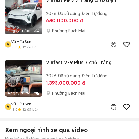
Vinfast MPV 7 Trắng Ô tô điện
2026
Đã sử dụng
Điện
Tự động
680.000.000 đ
Phường Bạch Mai
4 ngày trước
3
Vũ Hữu Sơn
V
3.0
12
đã bán
Vinfast VF9 Plus 7 chỗ Trắng
2026
Đã sử dụng
Điện
Tự động
1.393.000.000 đ
Phường Bạch Mai
4 ngày trước
9
Vũ Hữu Sơn
V
3.0
12
đã bán
Xem ngoại hình xe qua video
Mua bán dễ dàng khi xem tin có video