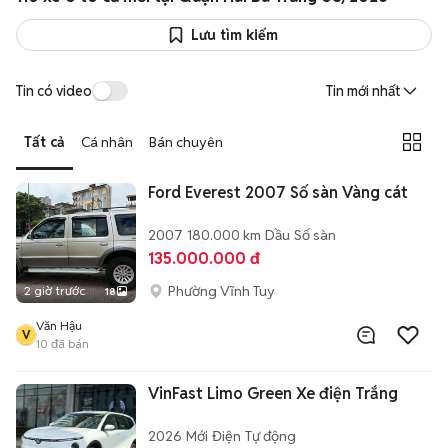
Lưu tìm kiếm
Tin có video
Tin mới nhất
Tất cả
Cá nhân
Bán chuyên
Ford Everest 2007 Số sàn Vàng cát
2007
180.000 km
Dầu
Số sàn
135.000.000 đ
Phường Vĩnh Tuy
2 giờ trước
18
Văn Hậu
V
10
đã bán
VinFast Limo Green Xe điện Trắng
2026
Mới
Điện
Tự động