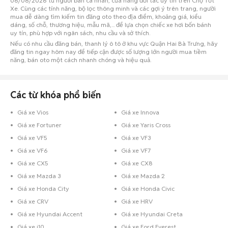
06/08/2026 từ người bán cá nhân, cửa hàng đối tác uy tín trên Chợ Tốt
Xe. Cùng các tính năng, bộ lọc thông minh và các gợi ý trên trang, người
mua dễ dàng tìm kiếm tin đăng oto theo địa điểm, khoảng giá, kiểu
dáng, số chỗ, thương hiệu, mẫu mã,... để lựa chọn chiếc xe hơi bốn bánh
uy tín, phù hợp với ngân sách, nhu cầu và sở thích.
Nếu có nhu cầu đăng bán, thanh lý ô tô ở khu vực Quận Hai Bà Trưng, hãy
đăng tin ngay hôm nay để tiếp cận được số lượng lớn người mua tiềm
năng, bán oto một cách nhanh chóng và hiệu quả.
Các từ khóa phổ biến
Giá xe Vios
Giá xe Innova
Giá xe Fortuner
Giá xe Yaris Cross
Giá xe VF5
Giá xe VF3
Giá xe VF6
Giá xe VF7
Giá xe CX5
Giá xe CX8
Giá xe Mazda 3
Giá xe Mazda 2
Giá xe Honda City
Giá xe Honda Civic
Giá xe CRV
Giá xe HRV
Giá xe Hyundai Accent
Giá xe Hyundai Creta
Giá xe i10
Giá xe Ford Everest