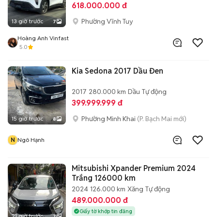
618.000.000 đ
Phường Vĩnh Tuy
13 giờ trước
7
Hoàng Anh Vinfast
5.0
Kia Sedona 2017 Dầu Đen
2017
280.000 km
Dầu
Tự động
399.999.999 đ
Phường Minh Khai
(P. Bạch Mai mới)
15 giờ trước
8
N
Ngô Hạnh
Mitsubishi Xpander Premium 2024
Trắng 126000 km
2024
126.000 km
Xăng
Tự động
489.000.000 đ
Giấy tờ khớp tin đăng
21 giờ trước
7