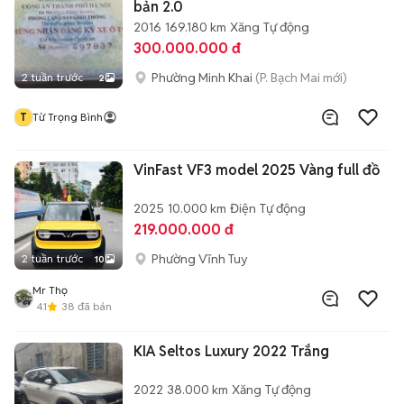
bản 2.0
2016
169.180 km
Xăng
Tự động
300.000.000 đ
Phường Minh Khai
(P. Bạch Mai mới)
2 tuần trước
2
T
Từ Trọng Bình
VinFast VF3 model 2025 Vàng full đồ
2025
10.000 km
Điện
Tự động
219.000.000 đ
Phường Vĩnh Tuy
2 tuần trước
10
Mr Thọ
4.1
38
đã bán
KIA Seltos Luxury 2022 Trắng
2022
38.000 km
Xăng
Tự động