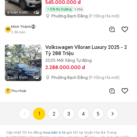
545.000.000 đ
5% thị trường
1 chủ
2 tuần trước
2
Phường Bạch Đằng
(P. Hồng Hà mới)
Minh Thành
M
2
đã bán
Volkswagen Viloran Luxury 2025 - 2
Tỷ 288 Triệu
2025
Mới
Xăng
Tự động
2.288.000.000 đ
Phường Bạch Đằng
(P. Hồng Hà mới)
2 tuần trước
5
T
Thu Hoài
1
2
3
4
5
Cập nhật 110 tin đăng
mua bán ô tô
giá tốt tại Quận Hai Bà Trưng