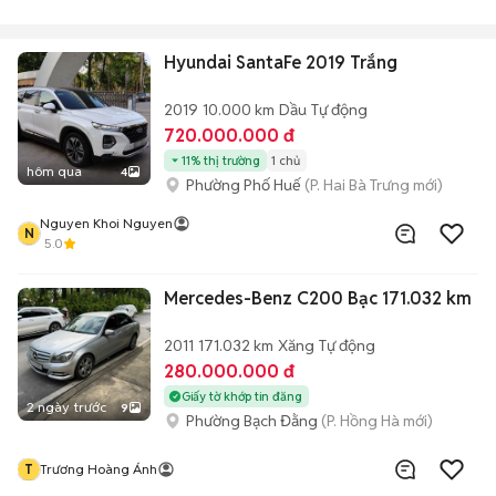
Hyundai SantaFe 2019 Trắng
2019
10.000 km
Dầu
Tự động
720.000.000 đ
11% thị trường
1 chủ
hôm qua
4
Phường Phố Huế
(P. Hai Bà Trưng mới)
Nguyen Khoi Nguyen
N
5.0
Mercedes-Benz C200 Bạc 171.032 km
2011
171.032 km
Xăng
Tự động
280.000.000 đ
Giấy tờ khớp tin đăng
2 ngày trước
9
Phường Bạch Đằng
(P. Hồng Hà mới)
T
Trương Hoàng Ánh