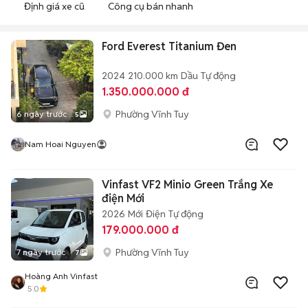
Định giá xe cũ
Công cụ bán nhanh
Ford Everest Titanium Đen
2024
210.000 km
Dầu
Tự động
1.350.000.000 đ
Phường Vĩnh Tuy
6 ngày trước
5
Nam Hoai Nguyen
Vinfast VF2 Minio Green Trắng Xe
điện Mới
2026
Mới
Điện
Tự động
179.000.000 đ
Phường Vĩnh Tuy
7 ngày trước
7
Hoàng Anh Vinfast
5.0