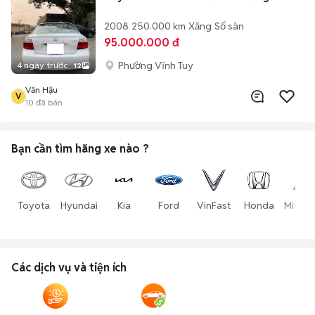
2008
250.000 km
Xăng
Số sàn
95.000.000 đ
Phường Vĩnh Tuy
4 ngày trước
12
Văn Hậu
V
10
đã bán
Bạn cần tìm
hãng xe
nào ?
Toyota
Hyundai
Kia
Ford
VinFast
Honda
Mitsub
Các dịch vụ và tiện ích