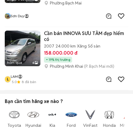
Phường Bạch Mai
Sơn Duy
Cần bán INNOVA SƯU TẦM đẹp hiếm
có
2007
24.000 km
Xăng
Số sàn
158.000.000 đ
19% thị trường
hôm qua
6
Phường Minh Khai
(P. Bạch Mai mới)
LAM
L
5.0
8
đã bán
Bạn cần tìm
hãng xe
nào ?
Toyota
Hyundai
Kia
Ford
VinFast
Honda
Mitsub