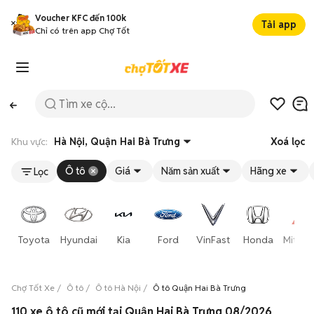
Voucher KFC đến 100k
Tải app
Chỉ có trên app Chợ Tốt
Khu vực:
Hà Nội, Quận Hai Bà Trưng
Xoá lọc
Ô tô
Giá
Năm sản xuất
Hãng xe
Lọc
Toyota
Hyundai
Kia
Ford
VinFast
Honda
Mitsub
Chợ Tốt Xe
Ô tô
Ô tô Hà Nội
Ô tô Quận Hai Bà Trưng
110 xe ô tô cũ mới tại Quận Hai Bà Trưng 08/2026