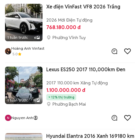
Xe điện VinFast VF8 2026 Trắng
2026
Mới
Điện
Tự động
768.180.000 đ
Phường Vĩnh Tuy
1 tuần trước
6
Hoàng Anh Vinfast
5.0
Lexus ES250 2017 110,000km Đen
2017
110.000 km
Xăng
Tự động
1.100.000.000 đ
12% thị trường
1 tuần trước
15
Phường Bạch Mai
Nguyen Anh
Hyundai Elantra 2016 Xanh 169180 km