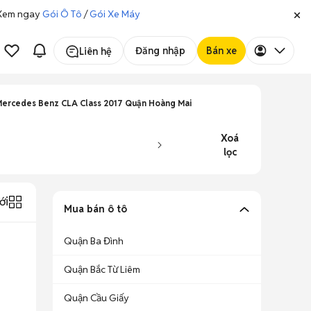
. Xem ngay
Gói Ô Tô
/
Gói Xe Máy
Đăng nhập
Bán xe
Liên hệ
ercedes Benz CLA Class 2017 Quận Hoàng Mai
Xoá
lọc
ới
Mua bán ô tô
Quận Ba Đình
Quận Bắc Từ Liêm
Quận Cầu Giấy