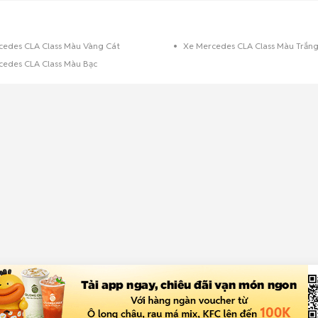
cedes CLA Class Màu Vàng Cát
Xe Mercedes CLA Class Màu Trắn
cedes CLA Class Màu Bạc