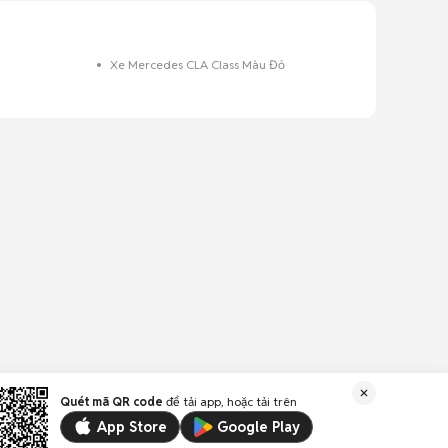
g
Xe Mercedes CLA Class Màu Đỏ
Quét mã QR code
để tải app, hoặc tải trên
App Store
Google Play