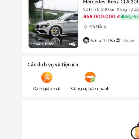
Mercedes-Benz CLA 200
2017
75.000 km
Xăng
Tự đ
868.000.000 đ
Giấy tờ 
Đà Nẵng
Hoàng Thị Hòa
4
đã bán
1 tháng trước
14
Các dịch vụ và tiện ích
Định giá xe cũ
Công cụ bán nhanh