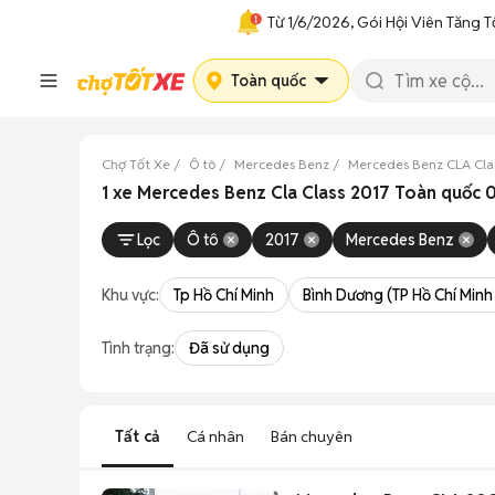
Từ 1/6/2026, Gói Hội Viên Tăng T
Toàn quốc
Chợ Tốt Xe
Ô tô
Mercedes Benz
Mercedes Benz CLA Cla
1 xe Mercedes Benz Cla Class 2017 Toàn quốc
Lọc
Ô tô
2017
Mercedes Benz
Khu vực:
Tp Hồ Chí Minh
Bình Dương (TP Hồ Chí Minh
Tình trạng:
Đã sử dụng
Tất cả
Cá nhân
Bán chuyên