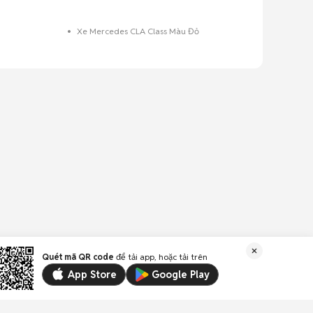
g
Xe Mercedes CLA Class Màu Đỏ
Quét mã QR code
để tải app, hoặc tải trên
App Store
Google Play