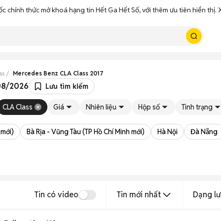
ốc chính thức mở khoá hạng tin Hết Ga Hết Số, với thêm ưu tiên hiển thị
ss
Mercedes Benz CLA Class 2017
 08/2026
Lưu tìm kiếm
CLA Class
Giá
Nhiên liệu
Hộp số
Tình trạng
 mới)
Bà Rịa - Vũng Tàu (TP Hồ Chí Minh mới)
Hà Nội
Đà Nẵng
Tin có video
Tin mới nhất
Dạng lư