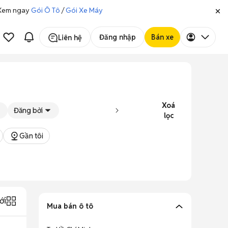
. Xem ngay
Gói Ô Tô
/
Gói Xe Máy
Đăng nhập
Bán xe
Liên hệ
Xoá
Đăng bởi
lọc
Gần tôi
ới
Mua bán ô tô