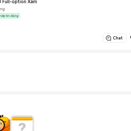
 Full-option Xám
ộng
khớp tin đăng
Chat