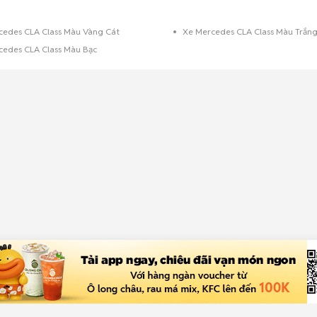
cedes CLA Class Màu Vàng Cát
Xe Mercedes CLA Class Màu Trắn
cedes CLA Class Màu Bạc