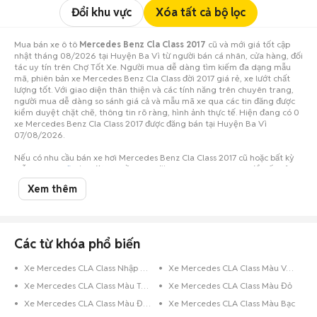
Đổi khu vực
Xóa tất cả bộ lọc
Mua bán xe ô tô
Mercedes Benz Cla Class 2017
cũ và mới giá tốt cập
nhật tháng 08/2026 tại Huyện Ba Vì từ người bán cá nhân, cửa hàng, đối
tác uy tín trên Chợ Tốt Xe. Người mua dễ dàng tìm kiếm đa dạng mẫu
mã, phiên bản xe Mercedes Benz Cla Class đời 2017 giá rẻ, xe lướt chất
lượng tốt. Với giao diện thân thiện và các tính năng trên chuyên trang,
người mua dễ dàng so sánh giá cả và mẫu mã xe qua các tin đăng được
kiểm duyệt chặt chẽ, thông tin rõ ràng, hình ảnh thực tế. Hiện đang có 0
xe Mercedes Benz Cla Class 2017 được đăng bán tại Huyện Ba Vì
07/08/2026.
Nếu có nhu cầu bán xe hơi Mercedes Benz Cla Class 2017 cũ hoặc bất kỳ
mẫu
xe ô tô cũ
nào, đừng ngần ngại đăng tin ngay hôm nay để tiếp cận
số lượng lớn người mua tiềm năng ở Huyện Ba Vì!
Xem thêm
Các từ khóa phổ biến
Xe Mercedes CLA Class Nhập Khẩu
Xe Mercedes CLA Class Màu Vàng Cát
Xe Mercedes CLA Class Màu Trắng
Xe Mercedes CLA Class Màu Đỏ
Xe Mercedes CLA Class Màu Đen
Xe Mercedes CLA Class Màu Bạc