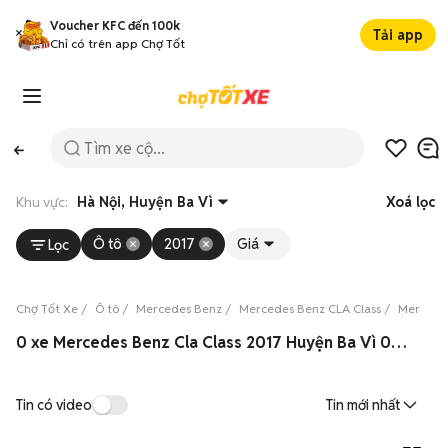
Voucher KFC đến 100k
Tải app
Chỉ có trên app Chợ Tốt
Khu vực:
Hà Nội, Huyện Ba Vì
Xoá lọc
Ô tô
2017
Giá
Lọc
Chợ Tốt Xe
Ô tô
Mercedes Benz
Mercedes Benz CLA Class
Mercedes
0 xe Mercedes Benz Cla Class 2017 Huyện Ba Vì 08/2026
Tin có video
Tin mới nhất