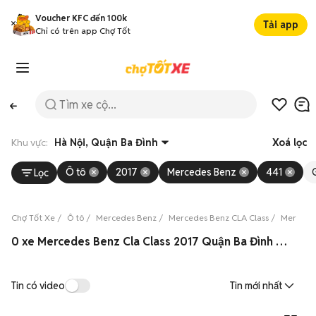
Voucher KFC đến 100k
Tải app
Chỉ có trên app Chợ Tốt
Khu vực:
Hà Nội, Quận Ba Đình
Xoá lọc
Ô tô
2017
Mercedes Benz
441
Lọc
Chợ Tốt Xe
Ô tô
Mercedes Benz
Mercedes Benz CLA Class
Mercedes
0 xe Mercedes Benz Cla Class 2017 Quận Ba Đình 08/2026
Tin có video
Tin mới nhất