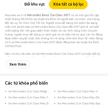
Đổi khu vực
Xóa tất cả bộ lọc
Mua bán xe ô tô
Mercedes Benz Cla Class 2017
cũ và mới giá tốt cập
nhật tháng 08/2026 tại Quận Ba Đình từ người bán cá nhân, cửa hàng,
đối tác uy tín trên Chợ Tốt Xe. Người mua dễ dàng tìm kiếm đa dạng
mẫu mã, phiên bản xe Mercedes Benz Cla Class đời 2017 giá rẻ, xe lướt
chất lượng tốt. Với giao diện thân thiện và các tính năng trên chuyên
trang, người mua dễ dàng so sánh giá cả và mẫu mã xe qua các tin đăng
được kiểm duyệt chặt chẽ, thông tin rõ ràng, hình ảnh thực tế. Hiện đang
có 0 xe Mercedes Benz Cla Class 2017 được đăng bán tại Quận Ba Đình
07/08/2026.
Nếu có nhu cầu bán xe hơi Mercedes Benz Cla Class 2017 cũ hoặc bất kỳ
mẫu
xe ô tô cũ
nào, đừng ngần ngại đăng tin ngay hôm nay để tiếp cận
số lượng lớn người mua tiềm năng ở Quận Ba Đình!
Xem thêm
Các từ khóa phổ biến
Xe Mercedes CLA Class Nhập Khẩu
Xe Mercedes CLA Class Màu Vàng Cát
Xe Mercedes CLA Class Màu Trắng
Xe Mercedes CLA Class Màu Đỏ
Xe Mercedes CLA Class Màu Đen
Xe Mercedes CLA Class Màu Bạc