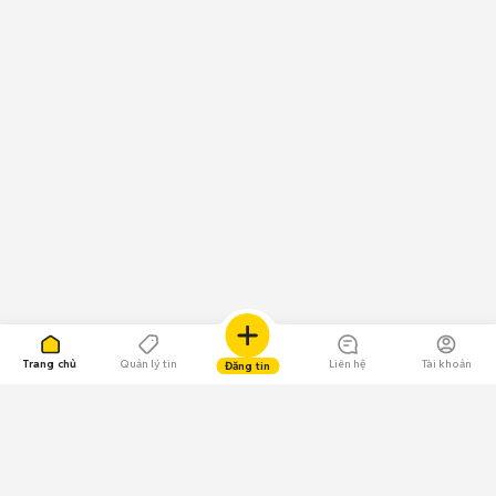
Trang chủ
Quản lý tin
Liên hệ
Tài khoản
Đăng tin
109.000 Bình chọn
Tải ứng dụng Chợ Tốt