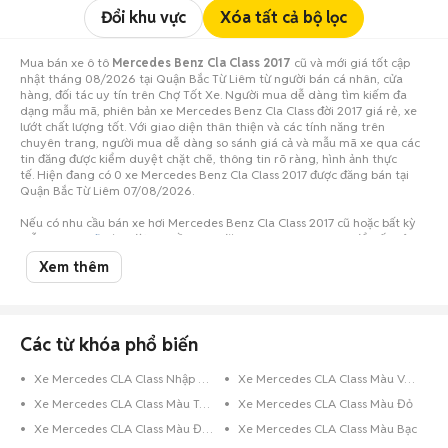
Đổi khu vực
Xóa tất cả bộ lọc
Mua bán xe ô tô
Mercedes Benz Cla Class 2017
cũ và mới giá tốt cập
nhật tháng 08/2026 tại Quận Bắc Từ Liêm từ người bán cá nhân, cửa
hàng, đối tác uy tín trên Chợ Tốt Xe. Người mua dễ dàng tìm kiếm đa
dạng mẫu mã, phiên bản xe Mercedes Benz Cla Class đời 2017 giá rẻ, xe
lướt chất lượng tốt. Với giao diện thân thiện và các tính năng trên
chuyên trang, người mua dễ dàng so sánh giá cả và mẫu mã xe qua các
tin đăng được kiểm duyệt chặt chẽ, thông tin rõ ràng, hình ảnh thực
tế. Hiện đang có 0 xe Mercedes Benz Cla Class 2017 được đăng bán tại
Quận Bắc Từ Liêm 07/08/2026.
Nếu có nhu cầu bán xe hơi Mercedes Benz Cla Class 2017 cũ hoặc bất kỳ
mẫu
xe ô tô cũ
nào, đừng ngần ngại đăng tin ngay hôm nay để tiếp cận
số lượng lớn người mua tiềm năng ở Quận Bắc Từ Liêm!
Xem thêm
Các từ khóa phổ biến
Xe Mercedes CLA Class Nhập Khẩu
Xe Mercedes CLA Class Màu Vàng Cát
Xe Mercedes CLA Class Màu Trắng
Xe Mercedes CLA Class Màu Đỏ
Xe Mercedes CLA Class Màu Đen
Xe Mercedes CLA Class Màu Bạc