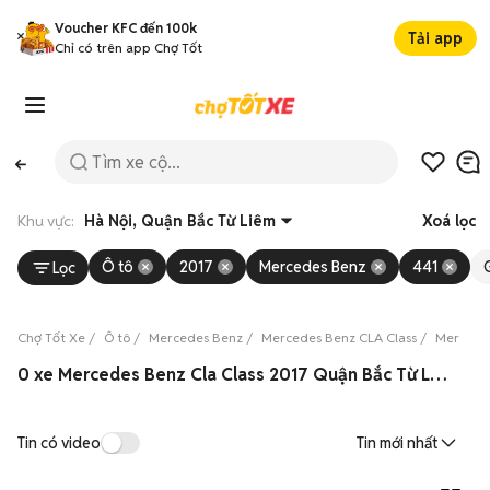
Voucher KFC đến 100k
Tải app
Chỉ có trên app Chợ Tốt
Khu vực:
Hà Nội, Quận Bắc Từ Liêm
Xoá lọc
Ô tô
2017
Mercedes Benz
441
Lọc
Chợ Tốt Xe
Ô tô
Mercedes Benz
Mercedes Benz CLA Class
Mercedes
0 xe Mercedes Benz Cla Class 2017 Quận Bắc Từ Liêm 08/2026
Tin có video
Tin mới nhất