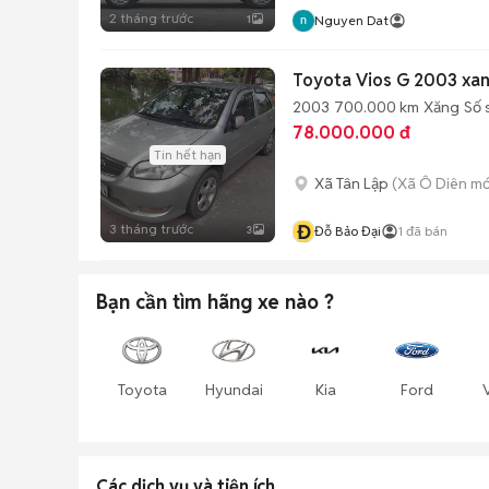
2 tháng trước
1
Nguyen Dat
Toyota Vios G 2003 xa
2003
700.000 km
Xăng
Số 
78.000.000 đ
Tin hết hạn
Xã Tân Lập
(Xã Ô Diên mớ
Đ
3 tháng trước
3
Đỗ Bảo Đại
1
đã bán
Bạn cần tìm
hãng xe
nào ?
Toyota
Hyundai
Kia
Ford
Các dịch vụ và tiện ích