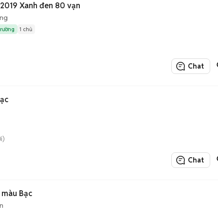
 2019 Xanh đen 80 vạn
ộng
trường
1 chủ
Chat
Bạc
i)
Chat
ỗ màu Bạc
n