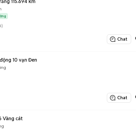
rắng 115.694 km
n
ường
i)
Chat
 động 10 vạn Đen
ộng
Chat
6 Vàng cát
ng