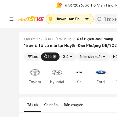
Từ 1/6/2026, Gói Hội Viên Tăng T
Huyện Đan Phượng
Chợ Tốt Xe
Ô tô
Ô tô Hà Nội
Ô tô Huyện Đan Phượng
15 xe ô tô cũ mới tại Huyện Đan Phượng 08/20
Lọc
Ô tô
Giá
Năm sản xuất
Hã
Toyota
Hyundai
Kia
Ford
Tất cả
Cá nhân
Bán chuyên