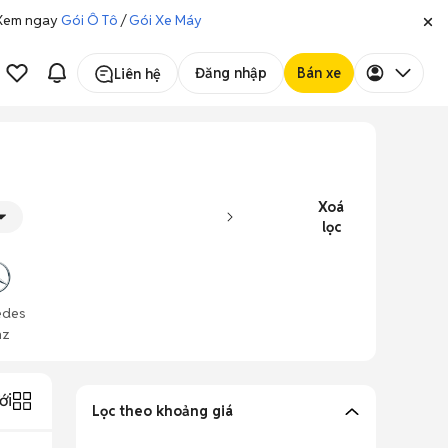
. Xem ngay
Gói Ô Tô
/
Gói Xe Máy
Đăng nhập
Bán xe
Liên hệ
Xoá
lọc
edes
nz
ới
Lọc theo khoảng giá