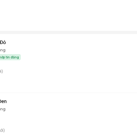
 Đỏ
ộng
hớp tin đăng
i)
Đen
ộng
ới)