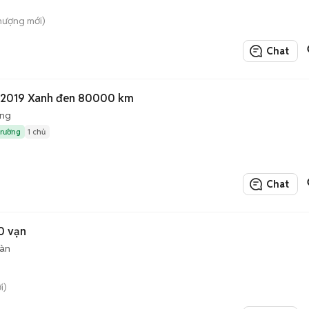
hượng mới)
Chat
m 2019 Xanh đen 80000 km
ộng
trường
1 chủ
Chat
0 vạn
sàn
i)