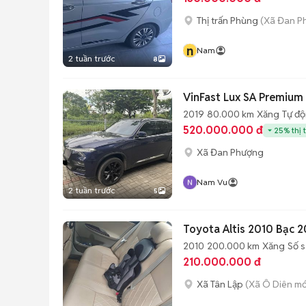
Thị trấn Phùng
(Xã Đan P
n
Nam
2 tuần trước
8
VinFast Lux SA Premiu
2019
80.000 km
Xăng
Tự đ
520.000.000 đ
25% thị 
Xã Đan Phượng
Nam Vu
2 tuần trước
5
Toyota Altis 2010 Bạc 2
2010
200.000 km
Xăng
Số 
210.000.000 đ
Xã Tân Lập
(Xã Ô Diên mớ