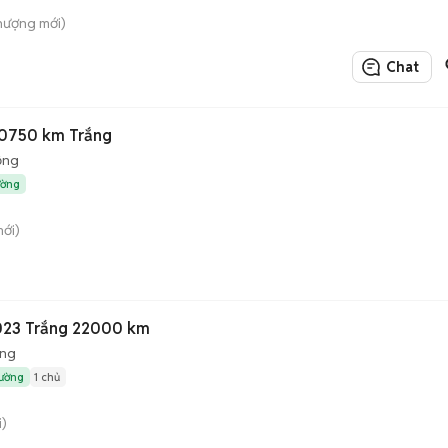
hượng mới)
Chat
 50750 km Trắng
ộng
ường
mới)
2023 Trắng 22000 km
ộng
rường
1 chủ
i)