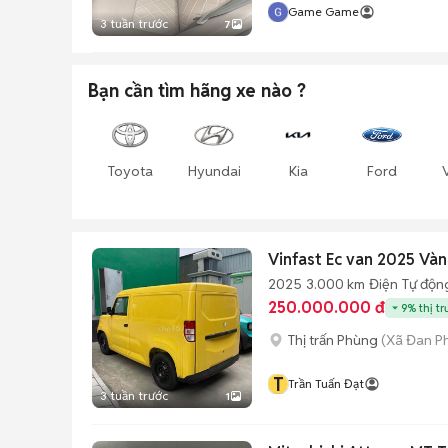
Game Game
3 tuần trước
7
Bạn cần tìm
hãng xe
nào ?
Toyota
Hyundai
Kia
Ford
Vinfast Ec van 2025 Và
2025
3.000 km
Điện
Tự độn
250.000.000 đ
9% thị t
Thị trấn Phùng
(Xã Đan P
T
Trần Tuấn Đạt
3 tuần trước
1