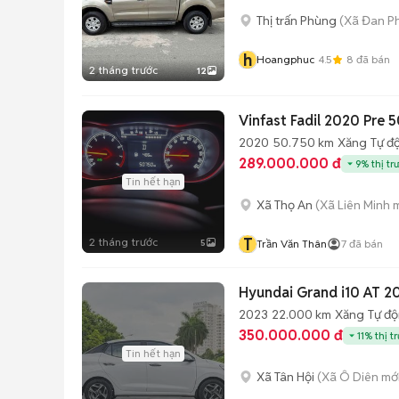
Thị trấn Phùng
(Xã Đan P
h
Hoangphuc
4.5
8
đã bán
2 tháng trước
12
Vinfast Fadil 2020 Pre
2020
50.750 km
Xăng
Tự đ
289.000.000 đ
9% thị tr
Tin hết hạn
Xã Thọ An
(Xã Liên Minh 
T
2 tháng trước
5
Trần Văn Thân
7
đã bán
Hyundai Grand i10 AT 
2023
22.000 km
Xăng
Tự đ
350.000.000 đ
11% thị t
Tin hết hạn
Xã Tân Hội
(Xã Ô Diên mớ