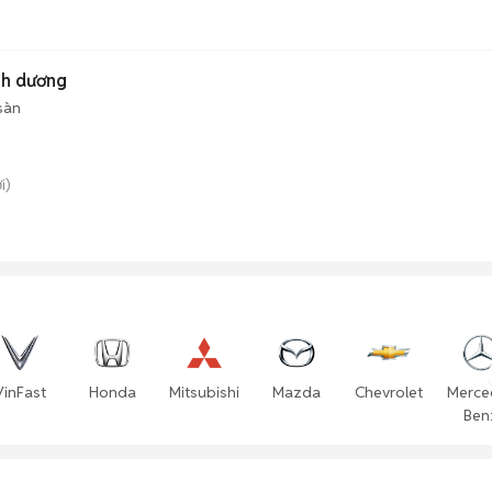
nh dương
sàn
i)
VinFast
Honda
Mitsubishi
Mazda
Chevrolet
Merce
Ben