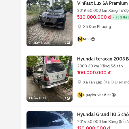
VinFast Lux SA Premium
2019
80.000 km
Xăng
Tự đ
520.000.000 đ
25% thị 
Xã Đan Phượng
M
Minh
3 ngày trước
5
Hyundai teracan 2003 
2003
30 km
Xăng
Số sàn
100.000.000 đ
Xã Tân Lập
(Xã Ô Diên mớ
N
Nguyễn Nho Binh
1 tuần trước
2
Hyundai Grand i10 5 ch
2016
50.000 km
Xăng
Số sà
130.000.000 đ