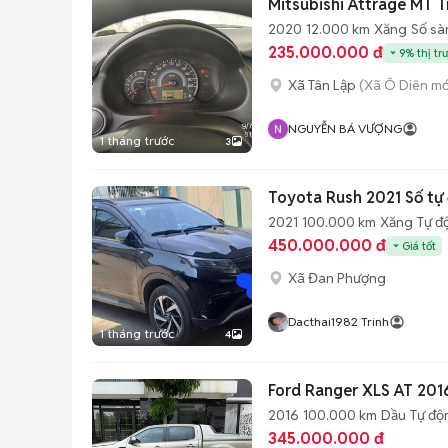
Mitsubishi Attrage MT T
2020
12.000 km
Xăng
Số sà
235.000.000 đ
9% thị tr
Xã Tân Lập
(Xã Ô Diên mớ
NGUYỄN BÁ VƯỢNG
1 tháng trước
3
Toyota Rush 2021 Số tự
2021
100.000 km
Xăng
Tự đ
450.000.000 đ
Giá tốt
Xã Đan Phượng
Dacthai1982 Trinh
1 tháng trước
4
Ford Ranger XLS AT 201
2016
100.000 km
Dầu
Tự độ
345.000.000 đ