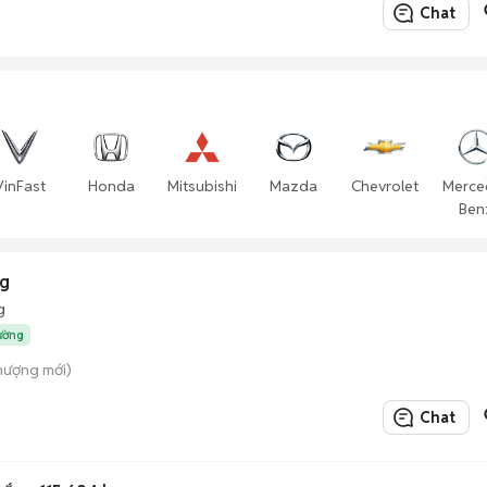
Chat
VinFast
Honda
Mitsubishi
Mazda
Chevrolet
Merce
Ben
ng
g
rường
hượng mới)
Chat