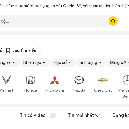
ốc chính thức mở khoá hạng tin Hết Ga Hết Số, với thêm ưu tiên hiển thị
26
Lưu tìm kiếm
ng xe
Nhiên liệu
Hộp số
Tình trạng
Đăng bởi
VinFast
Honda
Mitsubishi
Mazda
Chevrolet
Merc
Be
Tin có video
Tin mới nhất
Dạng lư