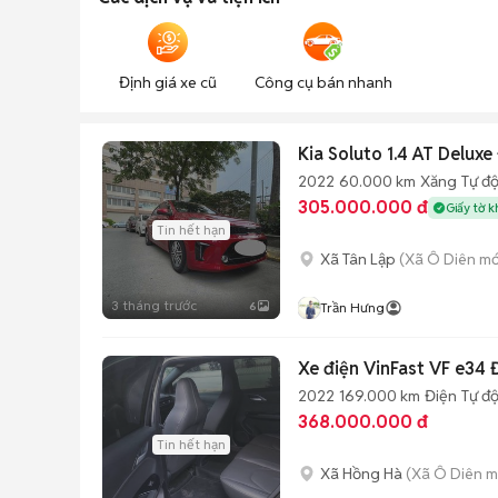
Định giá xe cũ
Công cụ bán nhanh
Kia Soluto 1.4 AT Deluxe
2022
60.000 km
Xăng
Tự đ
305.000.000 đ
Giấy tờ k
Tin hết hạn
Xã Tân Lập
(Xã Ô Diên mớ
3 tháng trước
6
Trần Hưng
Xe điện VinFast VF e34 
2022
169.000 km
Điện
Tự đ
368.000.000 đ
Tin hết hạn
Xã Hồng Hà
(Xã Ô Diên m