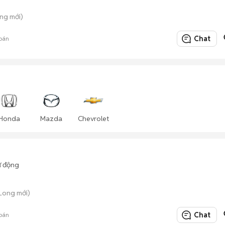
ng mới)
Chat
bán
Honda
Mazda
Chevrolet
ự động
Long mới)
Chat
bán