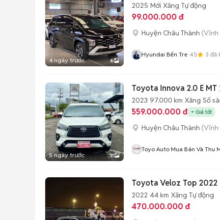
2025
Mới
Xăng
Tự động
99.000.000 đ
Huyện Châu Thành
(Vĩnh
Hyundai Bến Tre
4.5
3
đã 
4 ngày trước
6
Toyota Innova 2.0 E MT
2023
97.000 km
Xăng
Số sà
559.000.000 đ
Giá tốt
Huyện Châu Thành
(Vĩnh
Toyo Auto Mua Bán Và Thu M
5 ngày trước
11
Toyota Veloz Top 2022
2022
44 km
Xăng
Tự động
470.000.000 đ