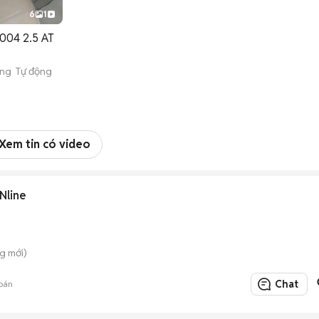
6
1
004 2.5 AT
ng Tự động
h
Xem tin có video
Nline
g mới)
Chat
bán