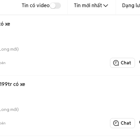
Tin có video
Tin mới nhất
Dạng lư
có xe
Long mới)
Chat
bán
 199tr có xe
Long mới)
Chat
bán