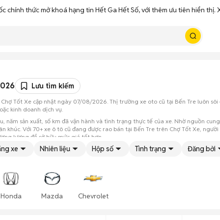
ốc chính thức mở khoá hạng tin Hết Ga Hết Số, với thêm ưu tiên hiển thị
2026
Lưu tìm kiếm
 Chợ Tốt Xe cập nhật ngày 07/08/2026. Thị trường xe oto cũ tại Bến Tre luôn sôi
oặc kinh doanh dịch vụ.
ệu, năm sản xuất, số km đã vận hành và tình trạng thực tế của xe. Nhờ nguồn cung
hân khúc. Với 70+ xe ô tô cũ đang được rao bán tại Bến Tre trên Chợ Tốt Xe, ngư
ương lượng để sở hữu mức giá tốt hơn.
ng xe
Nhiên liệu
Hộp số
Tình trạng
Đăng bởi
Honda
Mazda
Chevrolet