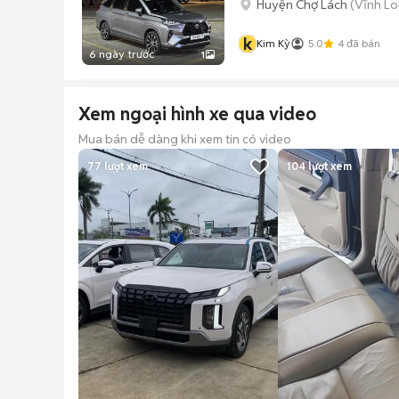
Huyện Chợ Lách
(Vĩnh Lo
k
Kim Kỳ
5.0
4
đã bán
6 ngày trước
1
Xem ngoại hình xe qua video
Mua bán dễ dàng khi xem tin có video
77
lượt xem
104
lượt xem