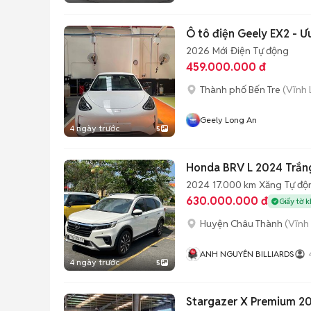
Ô tô điện Geely EX2 - Ư
2026
Mới
Điện
Tự động
459.000.000 đ
Thành phố Bến Tre
(Vĩnh 
Geely Long An
4 ngày trước
5
Honda BRV L 2024 Trắn
2024
17.000 km
Xăng
Tự độ
630.000.000 đ
Giấy tờ 
Huyện Châu Thành
(Vĩnh
ANH NGUYÊN BILLIARDS
4 ngày trước
5
Stargazer X Premium 20