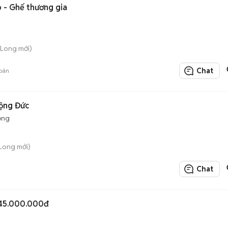
 - Ghế thương gia
 Long mới)
Chat
bán
ộng Đức
ộng
Long mới)
Chat
 45.000.000đ