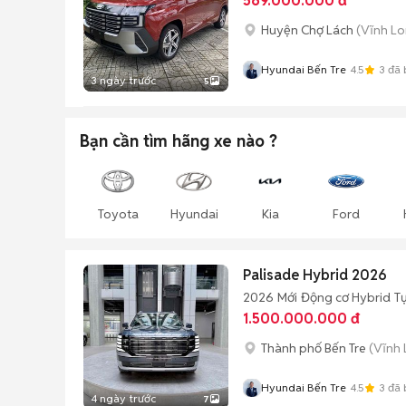
569.000.000 đ
Huyện Chợ Lách
(Vĩnh Lo
Hyundai Bến Tre
4.5
3
đã 
3 ngày trước
5
Bạn cần tìm
hãng xe
nào ?
Toyota
Hyundai
Kia
Ford
Palisade Hybrid 2026
2026
Mới
Động cơ Hybrid
T
1.500.000.000 đ
Thành phố Bến Tre
(Vĩnh 
Hyundai Bến Tre
4.5
3
đã 
4 ngày trước
7