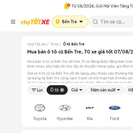
Từ 1/6/2026, Gói Hội Viên Tăng T
Bến Tre
Chợ Tốt Xe
Ô tô
Ô tô Bến Tre
Mua bán ô tô cũ Bến Tre, 70 xe giá tốt 07/08/
Mua bán ô tô cũ Bến Tre với hơn 70 xe đang được đăng bán trên
khác nhau, phù hợp với nhu cầu di chuyển hàng ngày, gia đình h
Giá xe ô tô cũ tại Bến Tre rất đa dạng, phụ thuộc vào thương hi
sử dụng tại Bến Tre cũng cạnh tranh và linh hoạt hơn ở nhiều p
và lựa chọn phương án phù hợp tài chính, đồng thời linh hoạt th
Lọc
Ô tô
Giá
Năm sản xuất
Hã
Toyota
Hyundai
Kia
Ford