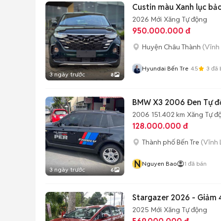
Custin màu Xanh lục bảo
2026
Mới
Xăng
Tự động
950.000.000 đ
Huyện Châu Thành
(Vĩnh
Hyundai Bến Tre
4.5
3
đã 
3 ngày trước
8
BMW X3 2006 Đen Tự đ
2006
151.402 km
Xăng
Tự đ
128.000.000 đ
Thành phố Bến Tre
(Vĩnh 
N
Nguyen Bao
1
đã bán
3 ngày trước
6
Stargazer 2026 - Giảm
2025
Mới
Xăng
Tự động