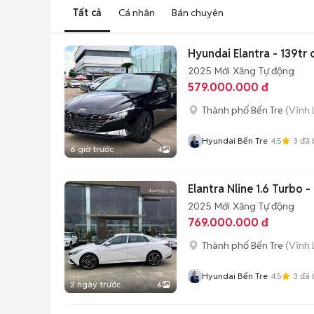
Tất cả
Cá nhân
Bán chuyên
Hyundai Elantra - 139tr 
2025
Mới
Xăng
Tự động
579.000.000 đ
Thành phố Bến Tre
(Vĩnh 
Hyundai Bến Tre
4.5
3
đã 
6 giờ trước
4
Elantra Nline 1.6 Turbo -
2025
Mới
Xăng
Tự động
769.000.000 đ
Thành phố Bến Tre
(Vĩnh 
Hyundai Bến Tre
4.5
3
đã 
2 ngày trước
6