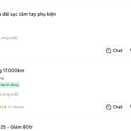
u đãi sạc cầm tay phụ kiện
Long mới)
Chat
g 17.000km
ng
khớp tin đăng
 Long mới)
Chat
4.5
97
đã bán
25 - Giảm 80tr