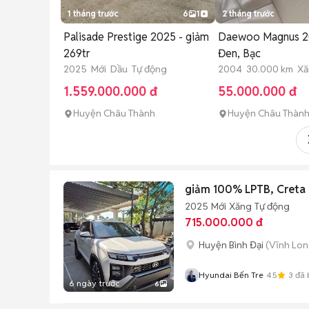
1 tháng trước
6
1
2 tháng trước
Palisade Prestige 2025 - giảm
Daewoo Magnus 2
269tr
Đen, Bạc
2025 Mới Dầu Tự động
2004 30.000 km Xă
1.559.000.000 đ
55.000.000 đ
Huyện Châu Thành
Huyện Châu Thàn
giảm 100% LPTB, Creta 
2025
Mới
Xăng
Tự động
715.000.000 đ
Huyện Bình Đại
(Vĩnh Lon
Hyundai Bến Tre
4.5
3
đã 
6 ngày trước
6