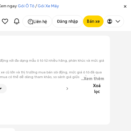
. Xem ngay
Gói Ô Tô
/
Gói Xe Máy
Đăng nhập
Bán xe
Liên hệ
 động với đa dạng mẫu ô tô từ nhiều hãng, phân khúc và mức giá
 xe cũ lớn và thị trường mua bán sôi động, mức giá ô tô đã qua
ời mua có thể dễ dàng tham khảo, so sánh giá giữa nhiều mẫu xe
...Xem thêm
Xoá
lọc