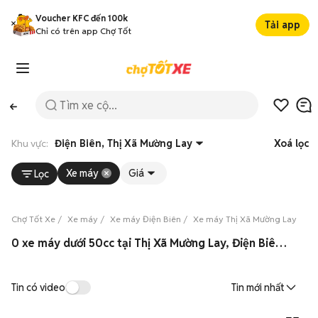
Voucher KFC đến 100k
Tải app
Chỉ có trên app Chợ Tốt
Khu vực:
Điện Biên, Thị Xã Mường Lay
Xoá lọc
Xe máy
Giá
Lọc
Chợ Tốt Xe
Xe máy
Xe máy Điện Biên
Xe máy Thị Xã Mường Lay
Xe
0 xe máy dưới 50cc tại Thị Xã Mường Lay, Điện Biên 08/2026
Tin có video
Tin mới nhất