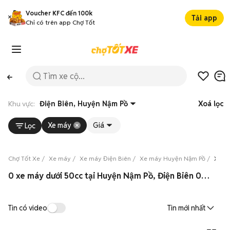
Voucher KFC đến 100k
Tải app
Chỉ có trên app Chợ Tốt
Khu vực:
Điện Biên, Huyện Nậm Pồ
Xoá lọc
Xe máy
Giá
Lọc
Chợ Tốt Xe
Xe máy
Xe máy Điện Biên
Xe máy Huyện Nậm Pồ
Xe m
0 xe máy dưới 50cc tại Huyện Nậm Pồ, Điện Biên 08/2026
Tin có video
Tin mới nhất