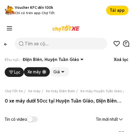
Voucher KFC đến 100k
Tải app
Chỉ có trên app Chợ Tốt
Khu vực:
Điện Biên, Huyện Tuần Giáo
Xoá lọc
Xe máy
Giá
Lọc
Chợ Tốt Xe
Xe máy
Xe máy Điện Biên
Xe máy Huyện Tuần Giáo
Xe
0 xe máy dưới 50cc tại Huyện Tuần Giáo, Điện Biên 08/2026
Tin có video
Tin mới nhất