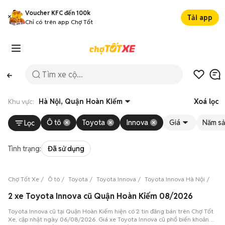
Voucher KFC đến 100k
Tải app
Chỉ có trên app Chợ Tốt
Khu vực:
Hà Nội, Quận Hoàn Kiếm
Xoá lọc
Ô tô
Toyota
Innova
Giá
Năm sả
Lọc
Tình trạng:
Đã sử dụng
Chợ Tốt Xe
Ô tô
Toyota
Toyota Innova
Toyota Innova Hà Nội
Toy
2 xe Toyota Innova cũ Quận Hoàn Kiếm 08/2026
Toyota Innova cũ tại Quận Hoàn Kiếm hiện có 2 tin đăng bán trên Chợ Tốt
Xe, cập nhật ngày 06/08/2026. Giá xe Toyota Innova cũ phổ biến khoảng