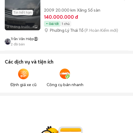
2009
20.000 km
Xăng
Số sàn
Tin hết hạn
140.000.000 đ
Giá tốt
1 chủ
2 tháng trước
4
Phường Lý Thái Tổ
(P. Hoàn Kiếm mới)
Trần Văn Hiệp
2
đã bán
Các dịch vụ và tiện ích
Định giá xe cũ
Công cụ bán nhanh