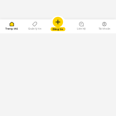
Trang chủ
Quản lý tin
Liên hệ
Tài khoản
Đăng tin
109.000 Bình chọn
Tải ứng dụng Chợ Tốt
Về Chợ Tốt
Quy chế sàn
Chính sách bảo mật
Giải quyết tranh chấp
CÔNG TY TNHH CHỢ TỐT - Người đại diện theo pháp luật:
Nguyễn Trọng Tấn; GPDKKD: 0312120782 do Sở KH & ĐT TP.HCM cấp ngày
11/01/2013;
GPMXH: 185/GP-BTTTT do Bộ Thông tin và Truyền thông