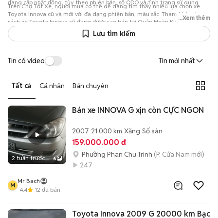
đang cập nhật đồng, tùy theo phiên bản, số ODO và tình trạng sử dụng.
Trên Chợ Tốt Xe, người mua có thể dễ dàng tìm thấy nhiều lựa chọn xe
Toyota Innova cũ và mới với đa dạng phiên bản, màu sắc. Tham khảo danh
...Xem thêm
sách xe Toyota Innova cũ đang được rao bán tại Quận Hoàn Kiếm trên Chợ
Tốt Xe để so sánh giá cả và tình trạng sử dụng, từ đó lựa chọn được chiếc
Lưu tìm kiếm
xe phù hợp nhất với nhu cầu và ngân sách của mình.
Tin có video
Tin mới nhất
Tất cả
Cá nhân
Bán chuyên
Bán xe INNOVA G xịn còn CỰC NGON
2007
21.000 km
Xăng
Số sàn
159.000.000 đ
Phường Phan Chu Trinh
(P. Cửa Nam mới)
2 tuần trước
6
247
Mr Bach
M
4.4
12
đã bán
Toyota Innova 2009 G 20000 km Bạc