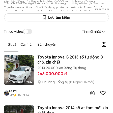
cập nhật đồng, tùy theo phiên bản, số ODO và tình trạng sử dụng.
Trên Chợ Tốt Xe, người mua có thể dễ dàng tìm thấy nhiều lựa chọn xe
Toyota Innova cũ và mới với đa dạng phiên bản, màu sắc. Tham khảo danh
...Xem thêm
sách xe Toyota Innova cũ đang được rao bán tại Quận Ba Đình trên Chợ
Tốt Xe để so sánh giá cả và tình trạng sử dụng, từ đó lựa chọn được chiếc
Lưu tìm kiếm
xe phù hợp nhất với nhu cầu và ngân sách của mình.
Tin có video
Tin mới nhất
Tất cả
Cá nhân
Bán chuyên
Toyota Innova G 2013 số tự động 8
chỗ. zin chất
2013
20.000 km
Xăng
Tự động
268.000.000 đ
Phường Cống Vị
(P. Ngọc Hà mới)
2 tuần trước
20
Lê Phi
4.7
18
đã bán
Toyota Innova 2014 số at fom mới zin
chất đẹp