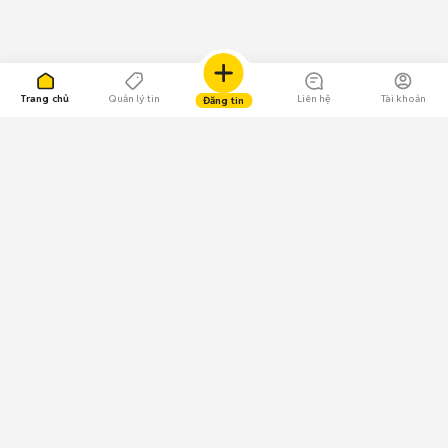
Trang chủ
Quản lý tin
Liên hệ
Tài khoản
Đăng tin
109.000 Bình chọn
Tải ứng dụng Chợ Tốt
Về Chợ Tốt
Quy chế sàn
Chính sách bảo mật
Giải quyết tranh chấp
CÔNG TY TNHH CHỢ TỐT - Người đại diện theo pháp luật:
Nguyễn Trọng Tấn; GPDKKD: 0312120782 do Sở KH & ĐT TP.HCM cấp ngày
11/01/2013;
GPMXH: 185/GP-BTTTT do Bộ Thông tin và Truyền thông