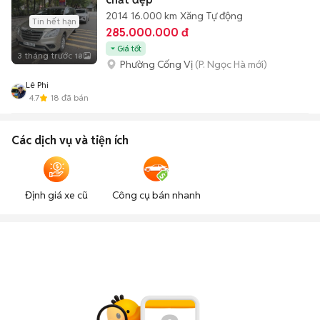
2014
16.000 km
Xăng
Tự động
Tin hết hạn
285.000.000 đ
Giá tốt
3 tháng trước
18
Phường Cống Vị
(P. Ngọc Hà mới)
Lê Phi
4.7
18
đã bán
Các dịch vụ và tiện ích
Định giá xe cũ
Công cụ bán nhanh