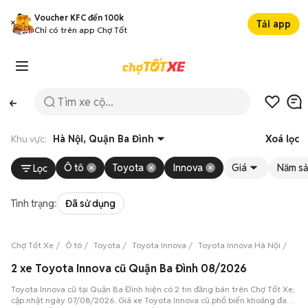
Voucher KFC đến 100k
Tải app
Chỉ có trên app Chợ Tốt
Khu vực:
Hà Nội, Quận Ba Đình
Xoá lọc
Ô tô
Toyota
Innova
Giá
Năm sả
Lọc
Tình trạng:
Đã sử dụng
Chợ Tốt Xe
Ô tô
Toyota
Toyota Innova
Toyota Innova Hà Nội
Toy
2 xe Toyota Innova cũ Quận Ba Đình 08/2026
Toyota Innova cũ tại Quận Ba Đình hiện có 2 tin đăng bán trên Chợ Tốt Xe,
cập nhật ngày 07/08/2026. Giá xe Toyota Innova cũ phổ biến khoảng đang