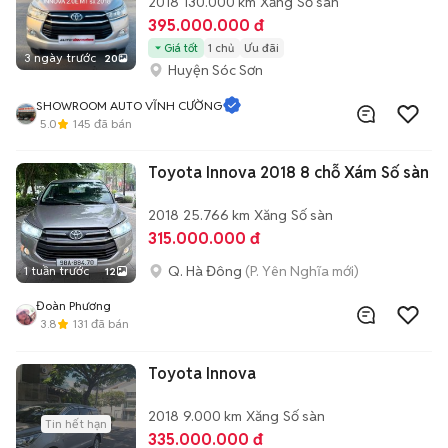
2018
130.000 km
Xăng
Số sàn
395.000.000 đ
Giá tốt
1 chủ
Ưu đãi
3 ngày trước
20
Huyện Sóc Sơn
SHOWROOM AUTO VĨNH CƯỜNG
5.0
145
đã bán
Toyota Innova 2018 8 chỗ Xám Số sàn
2018
25.766 km
Xăng
Số sàn
315.000.000 đ
Q. Hà Đông
(P. Yên Nghĩa mới)
1 tuần trước
12
Đoàn Phương
3.8
131
đã bán
Toyota Innova
2018
9.000 km
Xăng
Số sàn
Tin hết hạn
335.000.000 đ