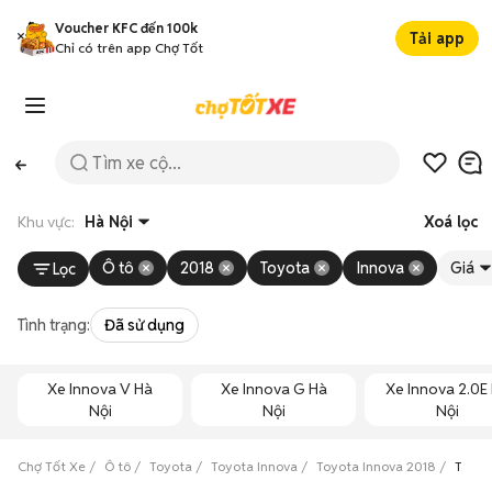
Voucher KFC đến 100k
Tải app
Chỉ có trên app Chợ Tốt
Khu vực:
Hà Nội
Xoá lọc
Ô tô
2018
Toyota
Innova
Giá
Lọc
Tình trạng:
Đã sử dụng
Xe Innova V Hà
Xe Innova G Hà
Xe Innova 2.0E
Nội
Nội
Nội
Chợ Tốt Xe
Ô tô
Toyota
Toyota Innova
Toyota Innova 2018
Toyot