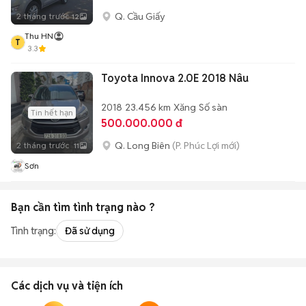
Q. Cầu Giấy
2 tháng trước
12
Thu HN
T
3.3
Toyota Innova 2.0E 2018 Nâu
2018
23.456 km
Xăng
Số sàn
Tin hết hạn
500.000.000 đ
Q. Long Biên
(P. Phúc Lợi mới)
2 tháng trước
11
Sơn
Bạn cần tìm
tình trạng
nào ?
Tình trạng:
Đã sử dụng
Các dịch vụ và tiện ích