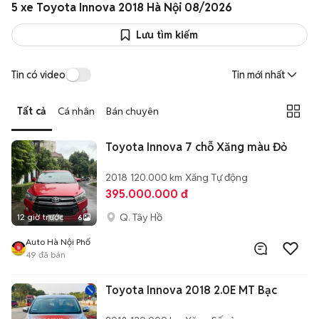
5 xe Toyota Innova 2018 Hà Nội 08/2026
Lưu tìm kiếm
Tin có video
Tin mới nhất
Tất cả
Cá nhân
Bán chuyên
Toyota Innova 7 chỗ Xăng màu Đỏ
2018
120.000 km
Xăng
Tự động
395.000.000 đ
Q. Tây Hồ
12 giờ trước
6
Auto Hà Nội Phố
49
đã bán
Toyota Innova 2018 2.0E MT Bạc