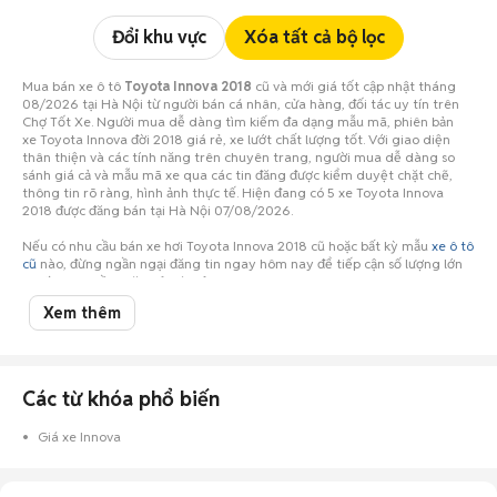
Đổi khu vực
Xóa tất cả bộ lọc
Mua bán xe ô tô
Toyota Innova 2018
cũ và mới giá tốt cập nhật tháng
08/2026 tại Hà Nội từ người bán cá nhân, cửa hàng, đối tác uy tín trên
Chợ Tốt Xe. Người mua dễ dàng tìm kiếm đa dạng mẫu mã, phiên bản
xe Toyota Innova đời 2018 giá rẻ, xe lướt chất lượng tốt. Với giao diện
thân thiện và các tính năng trên chuyên trang, người mua dễ dàng so
sánh giá cả và mẫu mã xe qua các tin đăng được kiểm duyệt chặt chẽ,
thông tin rõ ràng, hình ảnh thực tế. Hiện đang có 5 xe Toyota Innova
2018 được đăng bán tại Hà Nội 07/08/2026.
Nếu có nhu cầu bán xe hơi Toyota Innova 2018 cũ hoặc bất kỳ mẫu
xe ô tô
cũ
nào, đừng ngần ngại đăng tin ngay hôm nay để tiếp cận số lượng lớn
người mua tiềm năng ở Hà Nội!
Xem thêm
Các từ khóa phổ biến
Giá xe Innova