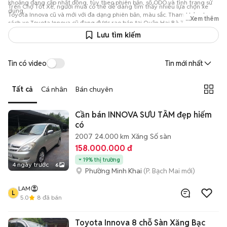
khoảng đang cập nhật đồng, tùy theo phiên bản, số ODO và tình trạng sử
Trên Chợ Tốt Xe, người mua có thể dễ dàng tìm thấy nhiều lựa chọn xe
dụng.
Toyota Innova cũ và mới với đa dạng phiên bản, màu sắc. Tham khảo danh
...Xem thêm
sách xe Toyota Innova cũ đang được rao bán tại Quận Hai Bà Trưng trên
Chợ Tốt Xe để so sánh giá cả và tình trạng sử dụng, từ đó lựa chọn được
Lưu tìm kiếm
chiếc xe phù hợp nhất với nhu cầu và ngân sách của mình.
Tin có video
Tin mới nhất
Tất cả
Cá nhân
Bán chuyên
Cần bán INNOVA SƯU TẦM đẹp hiếm
có
2007
24.000 km
Xăng
Số sàn
158.000.000 đ
19% thị trường
4 ngày trước
6
Phường Minh Khai
(P. Bạch Mai mới)
LAM
L
5.0
8
đã bán
Toyota Innova 8 chỗ Sàn Xăng Bạc