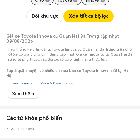
Ô tô
Toyota
Innova
Đổi khu vực
Xóa tất cả bộ lọc
Giá xe Toyota Innova cũ Quận Hai Bà Trưng cập nhật
09/08/2026
Theo thống kê 3 tin đăng, Toyota Innova cũ Quận Hai Bà Trưng trên Chợ
Tốt Xe có giá trung bình đang cập nhật. Giá xe Innova cũ tại Quận Hai Bà
Trưng sẽ phụ thuộc vào đời xe, số odo, tình trạng thực tế,...
Top 5 quận huyện có nhiều tin mua bán xe Toyota Innova nhất tại Hà
Nội
Toyota Innova Quận Hà Đông
: 15 xe
Toyota Innova Huyện Sóc Sơn
: 8 xe
Xem thêm
Toyota Innova Quận Hoàng Mai
: 7 xe
Toyota Innova Quận Cầu Giấy
: 7 xe
Toyota Innova Quận Nam Từ Liêm
: 6 xe
Các từ khóa phổ biến
Top 5 xe Toyota Innova theo năm có nhiều tin mua bán nhất tại Hà Nội
Giá xe Innova
Toyota Innova 2016 Hà Nội
: 13 xe