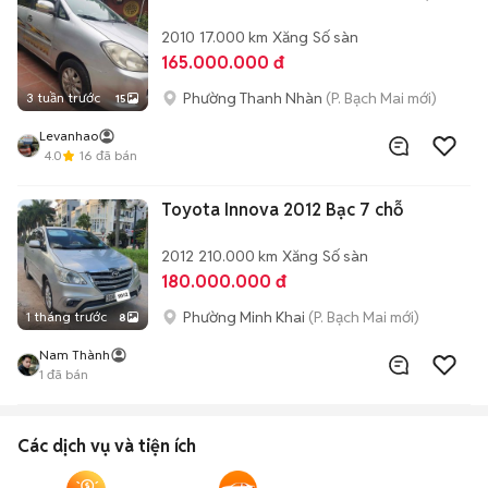
2010
17.000 km
Xăng
Số sàn
165.000.000 đ
Phường Thanh Nhàn
(P. Bạch Mai mới)
3 tuần trước
15
Levanhao
4.0
16
đã bán
Toyota Innova 2012 Bạc 7 chỗ
2012
210.000 km
Xăng
Số sàn
180.000.000 đ
Phường Minh Khai
(P. Bạch Mai mới)
1 tháng trước
8
Nam Thành
1
đã bán
Các dịch vụ và tiện ích