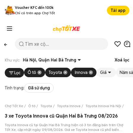
Voucher KFC đến 100k
Tải app
Chỉ có trên app Chợ Tốt
Khu vực:
Hà Nội, Quận Hai Bà Trưng
Xoá lọc
Ô tô
Toyota
Innova
Giá
Năm sả
Lọc
Tình trạng:
Đã sử dụng
Chợ Tốt Xe
Ô tô
Toyota
Toyota Innova
Toyota Innova Hà Nội
Toy
3 xe Toyota Innova cũ Quận Hai Bà Trưng 08/2026
Toyota Innova cũ tại Quận Hai Bà Trưng hiện có 3 tin đăng bán trên Chợ
Tốt Xe, cập nhật ngày 09/08/2026. Giá xe Toyota Innova cũ phổ biến