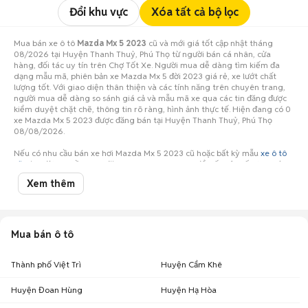
Đổi khu vực
Xóa tất cả bộ lọc
Mua bán xe ô tô
Mazda Mx 5 2023
cũ và mới giá tốt cập nhật tháng
08/2026 tại Huyện Thanh Thuỷ, Phú Thọ từ người bán cá nhân, cửa
hàng, đối tác uy tín trên Chợ Tốt Xe. Người mua dễ dàng tìm kiếm đa
dạng mẫu mã, phiên bản xe Mazda Mx 5 đời 2023 giá rẻ, xe lướt chất
lượng tốt. Với giao diện thân thiện và các tính năng trên chuyên trang,
người mua dễ dàng so sánh giá cả và mẫu mã xe qua các tin đăng được
kiểm duyệt chặt chẽ, thông tin rõ ràng, hình ảnh thực tế. Hiện đang có 0
xe Mazda Mx 5 2023 được đăng bán tại Huyện Thanh Thuỷ, Phú Thọ
08/08/2026.
Nếu có nhu cầu bán xe hơi Mazda Mx 5 2023 cũ hoặc bất kỳ mẫu
xe ô tô
cũ
nào, đừng ngần ngại đăng tin ngay hôm nay để tiếp cận số lượng lớn
người mua tiềm năng ở Huyện Thanh Thuỷ, Phú Thọ!
Xem thêm
Mua bán ô tô
Thành phố Việt Trì
Huyện Cẩm Khê
Huyện Đoan Hùng
Huyện Hạ Hòa