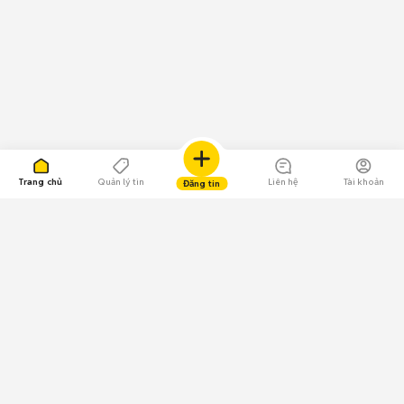
Trang chủ
Quản lý tin
Liên hệ
Tài khoản
Đăng tin
109.000 Bình chọn
Tải ứng dụng Chợ Tốt
Về Chợ Tốt
Quy chế sàn
Chính sách bảo mật
Giải quyết tranh chấp
CÔNG TY TNHH CHỢ TỐT - Người đại diện theo pháp luật: