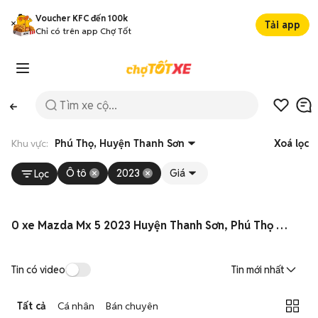
Voucher KFC đến 100k
Tải app
Chỉ có trên app Chợ Tốt
Khu vực:
Phú Thọ, Huyện Thanh Sơn
Xoá lọc
Ô tô
2023
Giá
Lọc
0 xe Mazda Mx 5 2023 Huyện Thanh Sơn, Phú Thọ 08/2026
Tin có video
Tin mới nhất
Tất cả
Cá nhân
Bán chuyên