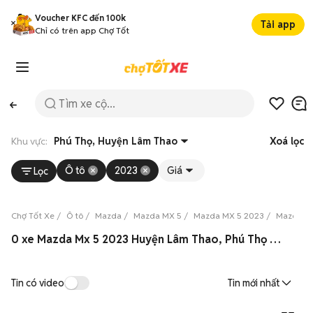
Voucher KFC đến 100k
Tải app
Chỉ có trên app Chợ Tốt
Khu vực:
Phú Thọ, Huyện Lâm Thao
Xoá lọc
Ô tô
2023
Giá
Lọc
Chợ Tốt Xe
Ô tô
Mazda
Mazda MX 5
Mazda MX 5 2023
Mazda MX
0 xe Mazda Mx 5 2023 Huyện Lâm Thao, Phú Thọ 08/2026
Tin có video
Tin mới nhất