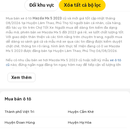
Đổi khu vực
Xóa tất cả bộ lọc
Mua bán xe ô tô
Mazda Mx 5 2023
cũ và mới giá tốt cập nhật tháng
08/2026 tại Huyện Lâm Thao, Phú Thọ từ người bán cá nhân, cửa hàng,
đối tác uy tín trên Chợ Tốt Xe. Người mua dễ dàng tìm kiếm đa dạng
mẫu mã, phiên bản xe Mazda Mx 5 đời 2023 giá rẻ, xe lướt chất lượng tốt.
Với giao diện thân thiện và các tính năng trên chuyên trang, người mua
dễ dàng so sánh giá cả và mẫu mã xe qua các tin đăng được kiểm duyệt
chặt chẽ, thông tin rõ ràng, hình ảnh thực tế. Hiện đang có 0 xe Mazda
Mx 5 2023 được đăng bán tại Huyện Lâm Thao, Phú Thọ 06/08/2026.
Nếu có nhu cầu bán xe hơi Mazda Mx 5 2023 cũ hoặc bất kỳ mẫu
xe ô tô
cũ
nào, đừng ngần ngại đăng tin ngay hôm nay để tiếp cận số lượng lớn
người mua tiềm năng ở Huyện Lâm Thao, Phú Thọ!
Xem thêm
Mua bán ô tô
Thành phố Việt Trì
Huyện Cẩm Khê
Huyện Đoan Hùng
Huyện Hạ Hòa