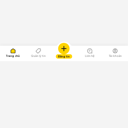
Trang chủ
Quản lý tin
Liên hệ
Tài khoản
Đăng tin
109.000 Bình chọn
Tải ứng dụng Chợ Tốt
Về Chợ Tốt
Quy chế sàn
Chính sách bảo mật
Giải quyết tranh chấp
CÔNG TY TNHH CHỢ TỐT - Người đại diện theo pháp luật:
Nguyễn Trọng Tấn; GPDKKD: 0312120782 do Sở KH & ĐT TP.HCM cấp ngày