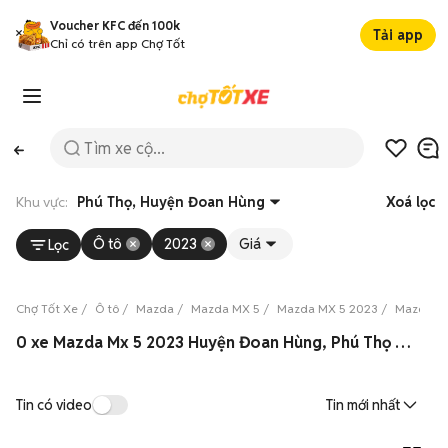
Voucher KFC đến 100k
Tải app
Chỉ có trên app Chợ Tốt
Khu vực:
Phú Thọ, Huyện Đoan Hùng
Xoá lọc
Ô tô
2023
Giá
Lọc
Chợ Tốt Xe
Ô tô
Mazda
Mazda MX 5
Mazda MX 5 2023
Mazda MX
0 xe Mazda Mx 5 2023 Huyện Đoan Hùng, Phú Thọ 08/2026
Tin có video
Tin mới nhất