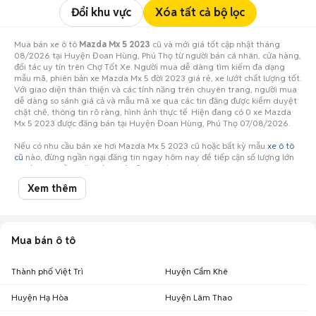
Đổi khu vực
Xóa tất cả bộ lọc
Mua bán xe ô tô
Mazda Mx 5 2023
cũ và mới giá tốt cập nhật tháng
08/2026 tại Huyện Đoan Hùng, Phú Thọ từ người bán cá nhân, cửa hàng,
đối tác uy tín trên Chợ Tốt Xe. Người mua dễ dàng tìm kiếm đa dạng
mẫu mã, phiên bản xe Mazda Mx 5 đời 2023 giá rẻ, xe lướt chất lượng tốt.
Với giao diện thân thiện và các tính năng trên chuyên trang, người mua
dễ dàng so sánh giá cả và mẫu mã xe qua các tin đăng được kiểm duyệt
chặt chẽ, thông tin rõ ràng, hình ảnh thực tế. Hiện đang có 0 xe Mazda
Mx 5 2023 được đăng bán tại Huyện Đoan Hùng, Phú Thọ 07/08/2026.
Nếu có nhu cầu bán xe hơi Mazda Mx 5 2023 cũ hoặc bất kỳ mẫu
xe ô tô
cũ
nào, đừng ngần ngại đăng tin ngay hôm nay để tiếp cận số lượng lớn
người mua tiềm năng ở Huyện Đoan Hùng, Phú Thọ!
Xem thêm
Mua bán ô tô
Thành phố Việt Trì
Huyện Cẩm Khê
Huyện Hạ Hòa
Huyện Lâm Thao