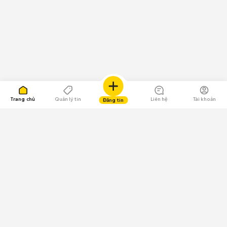
Trang chủ
Quản lý tin
Liên hệ
Tài khoản
Đăng tin
109.000 Bình chọn
Tải ứng dụng Chợ Tốt
Về Chợ Tốt
Quy chế sàn
Chính sách bảo mật
Giải quyết tranh chấp
CÔNG TY TNHH CHỢ TỐT - Người đại diện theo pháp luật:
Nguyễn Trọng Tấn; GPDKKD: 0312120782 do Sở KH & ĐT TP.HCM cấp ngày