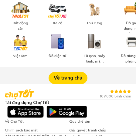
Bất động
Xe cộ
Thú cưng
Đồ gi
sản
dụng, 
thất, c
cảnh
Việc làm
Đồ điện tử
Tủ lạnh, máy
Đồ dùng
lạnh, máy
phòng
giặt
công n
nghiệ
Về trang chủ
109.000 Bình chọn
Tải ứng dụng Chợ Tốt
Về Chợ Tốt
Quy chế sàn
Chính sách bảo mật
Giải quyết tranh chấp