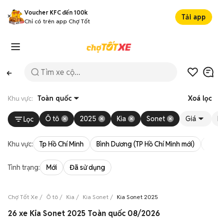
Voucher KFC đến 100k
Tải app
Chỉ có trên app Chợ Tốt
Khu vực:
Toàn quốc
Xoá lọc
Ô tô
2025
Kia
Sonet
Giá
Lọc
Khu vực:
Tp Hồ Chí Minh
Bình Dương (TP Hồ Chí Minh mới)
Bà 
Tình trạng:
Mới
Đã sử dụng
Chợ Tốt Xe
Ô tô
Kia
Kia Sonet
Kia Sonet 2025
26 xe Kia Sonet 2025 Toàn quốc 08/2026