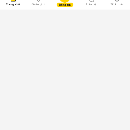
Trang chủ
Quản lý tin
Liên hệ
Tài khoản
Đăng tin
109.000 Bình chọn
Tải ứng dụng Chợ Tốt
Về Chợ Tốt
Quy chế sàn
Chính sách bảo mật
Giải quyết tranh chấp
CÔNG TY TNHH CHỢ TỐT - Người đại diện theo pháp luật:
Nguyễn Trọng Tấn; GPDKKD: 0312120782 do Sở KH & ĐT TP.HCM cấp ngày
11/01/2013;
GPMXH: 185/GP-BTTTT do Bộ Thông tin và Truyền thông
cấp ngày 09/07/2024 - Chịu trách nhiệm
nội dung: Trần Hoàng Ly.
Chính sách sử dụng