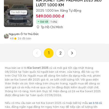
KIA SONET 1.5AT PREMIUM 2025 SIÊU
LƯƠT 1.000 KM
2025
1.000 km
Xăng
Tự động
Tin hết hạn
589.000.000 đ
Giá tốt
1 chủ
1 tháng trước
14
Tp Hồ Chí Minh
Nguyên Ô Tô Thủ Đức
4.8
26
đã bán
1
2
Mua bán xe ô tô
Kia Sonet 2025
cũ và mới giá tốt cập nhật tháng
08/2026 tại Toàn quốc từ người bán cá nhân, cửa hàng, đối tác uy tín
trên Chợ Tốt Xe. Người mua dễ dàng tìm kiếm đa dạng mẫu mã, phiên
bản xe Kia Sonet đời 2025 giá rẻ, xe lướt chất lượng tốt. Với giao diện
thân thiện và các tính năng trên chuyên trang, người mua dễ dàng so
sánh giá cả và mẫu mã xe qua các tin đăng được kiểm duyệt chặt chẽ,
thông tin rõ ràng, hình ảnh thực tế. Hiện đang có 26 xe Kia Sonet 2025
được đăng bán tại Toàn quốc 07/08/2026.
Nếu có nhu cầu bán xe hơi Kia Sonet 2025 cũ hoặc bất kỳ mẫu
xe ô tô cũ
nào, đừng ngần ngại đăng tin ngay hôm nay để tiếp cận số lượng lớn