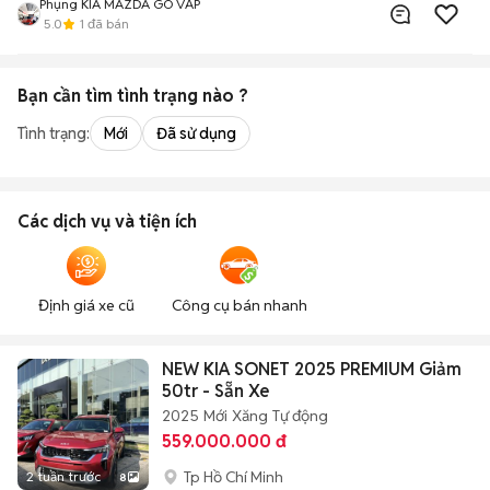
Phụng KIA MAZDA GÒ VẤP
5.0
1
đã bán
Bạn cần tìm
tình trạng
nào ?
Tình trạng:
Mới
Đã sử dụng
Các dịch vụ và tiện ích
Định giá xe cũ
Công cụ bán nhanh
NEW KIA SONET 2025 PREMIUM Giảm
50tr - Sẵn Xe
2025
Mới
Xăng
Tự động
559.000.000 đ
Tp Hồ Chí Minh
2 tuần trước
8