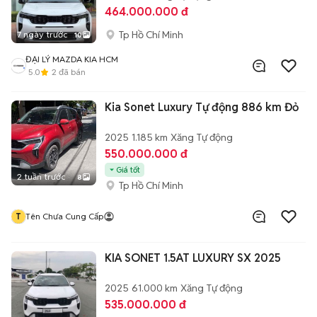
464.000.000 đ
Tp Hồ Chí Minh
7 ngày trước
10
ĐẠI LÝ MAZDA KIA HCM
5.0
2
đã bán
Kia Sonet Luxury Tự động 886 km Đỏ
2025
1.185 km
Xăng
Tự động
550.000.000 đ
Giá tốt
2 tuần trước
8
Tp Hồ Chí Minh
T
Tên Chưa Cung Cấp
KIA SONET 1.5AT LUXURY SX 2025
2025
61.000 km
Xăng
Tự động
535.000.000 đ