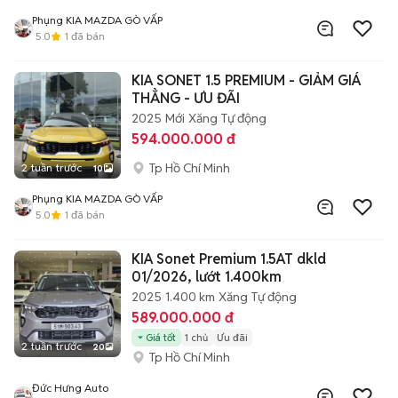
Phụng KIA MAZDA GÒ VẤP
5.0
1
đã bán
KIA SONET 1.5 PREMIUM - GIẢM GIÁ
THẲNG - ƯU ĐÃI
2025
Mới
Xăng
Tự động
594.000.000 đ
Tp Hồ Chí Minh
2 tuần trước
10
Phụng KIA MAZDA GÒ VẤP
5.0
1
đã bán
KIA Sonet Premium 1.5AT dkld
01/2026, lướt 1.400km
2025
1.400 km
Xăng
Tự động
589.000.000 đ
Giá tốt
1 chủ
Ưu đãi
2 tuần trước
20
Tp Hồ Chí Minh
Đức Hưng Auto