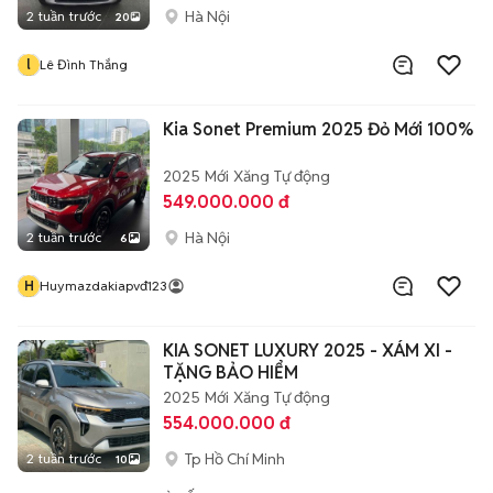
Hà Nội
2 tuần trước
20
l
Lê Đình Thắng
Kia Sonet Premium 2025 Đỏ Mới 100%
2025
Mới
Xăng
Tự động
549.000.000 đ
Hà Nội
2 tuần trước
6
H
Huymazdakiapvđ123
KIA SONET LUXURY 2025 - XÁM XI -
TẶNG BẢO HIỂM
2025
Mới
Xăng
Tự động
554.000.000 đ
Tp Hồ Chí Minh
2 tuần trước
10