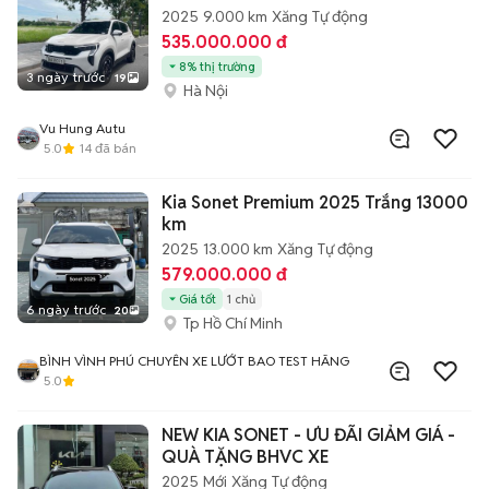
2025
9.000 km
Xăng
Tự động
535.000.000 đ
8% thị trường
3 ngày trước
19
Hà Nội
Vu Hung Autu
5.0
14
đã bán
Kia Sonet Premium 2025 Trắng 13000
km
2025
13.000 km
Xăng
Tự động
579.000.000 đ
Giá tốt
1 chủ
6 ngày trước
20
Tp Hồ Chí Minh
BÌNH VÌNH PHÚ CHUYÊN XE LƯỚT BAO TEST HÃNG
5.0
NEW KIA SONET - ƯU ĐÃI GIẢM GIÁ -
QUÀ TẶNG BHVC XE
2025
Mới
Xăng
Tự động