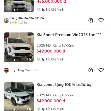
486.000.000 đ
Tp Hồ Chí Minh
hôm qua
7
Phụng KIA MAZDA GÒ VẤP
5.0
1
đã bán
Kia Sonet Premium Vin2025 1 xe ***
2025
Mới
Xăng
Tự động
549.000.000 đ
Tp Hồ Chí Minh
hôm qua
5
Thuý Hằng Mazda Kia
Kia sonet tặng 100% trước bạ
2025
Mới
Xăng
Tự động
549.000.000 đ
Tp Hồ Chí Minh
hôm qua
5