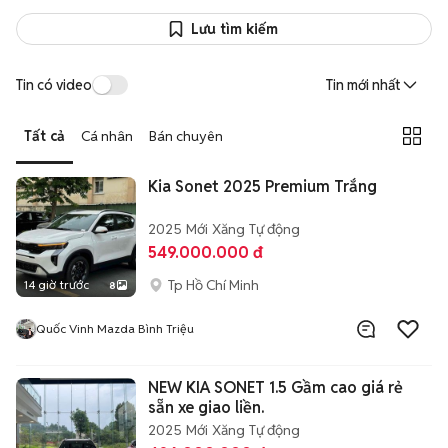
Lưu tìm kiếm
Tin có video
Tin mới nhất
Tất cả
Cá nhân
Bán chuyên
Kia Sonet 2025 Premium Trắng
2025
Mới
Xăng
Tự động
549.000.000 đ
Tp Hồ Chí Minh
14 giờ trước
8
Quốc Vinh Mazda Bình Triệu
NEW KIA SONET 1.5 Gầm cao giá rẻ
sẵn xe giao liền.
2025
Mới
Xăng
Tự động