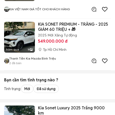
KIA VIỆT NAM GIÁ TỐT CHO KHÁCH HÀNG
KIA SONET PREMIUM - TRẮNG - 2025
GIẢM 60 TRIỆU + 🎁
2025
Mới
Xăng
Tự động
549.000.000 đ
Tp Hồ Chí Minh
hôm qua
11
Thanh Tiền Kia Mazda Bình Triệu
2
đã bán
Bạn cần tìm
tình trạng
nào ?
Tình trạng:
Mới
Đã sử dụng
Kia Sonet Luxury 2025 Trắng 9000
km