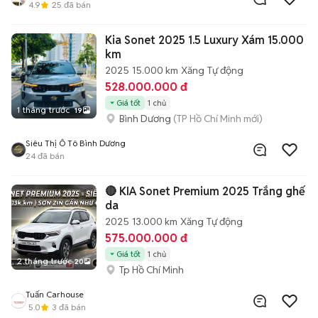
4.9
25
đã bán
Kia Sonet 2025 1.5 Luxury Xám 15.000
km
2025
15.000 km
Xăng
Tự động
528.000.000 đ
Giá tốt
1 chủ
1 tháng trước
19
Bình Dương
(TP Hồ Chí Minh mới)
Siêu Thị Ô Tô Bình Dương
24
đã bán
🔴 KIA Sonet Premium 2025 Trắng ghế
da
2025
13.000 km
Xăng
Tự động
575.000.000 đ
Giá tốt
1 chủ
2 tháng trước
20
Tp Hồ Chí Minh
Tuấn Carhouse
5.0
3
đã bán