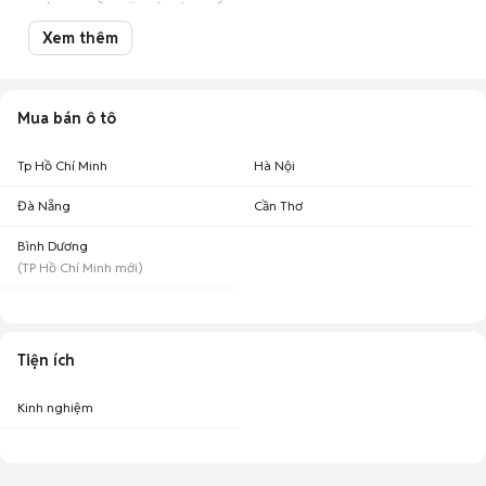
người mua tiềm năng ở Toàn quốc!
Xem thêm
Mua bán ô tô
Tp Hồ Chí Minh
Hà Nội
Đà Nẵng
Cần Thơ
Bình Dương
(
TP Hồ Chí Minh
mới)
Tiện ích
Kinh nghiệm