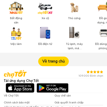
Bất động
Xe cộ
Thú cưng
Đồ gi
sản
dụng, 
thất, c
cảnh
Việc làm
Đồ điện tử
Tủ lạnh, máy
Đồ dùng
lạnh, máy
phòng
giặt
công n
nghiệ
Về trang chủ
109.000 Bình chọn
Tải ứng dụng Chợ Tốt
Về Chợ Tốt
Quy chế sàn
Chính sách bảo mật
Giải quyết tranh chấp