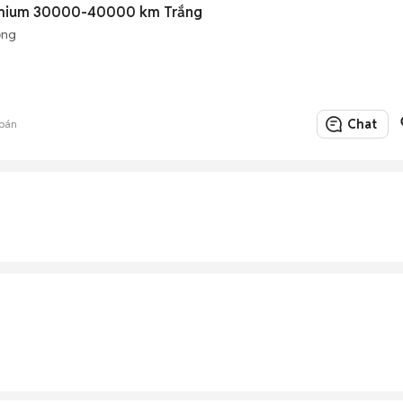
remium 30000-40000 km Trắng
ộng
Chat
bán