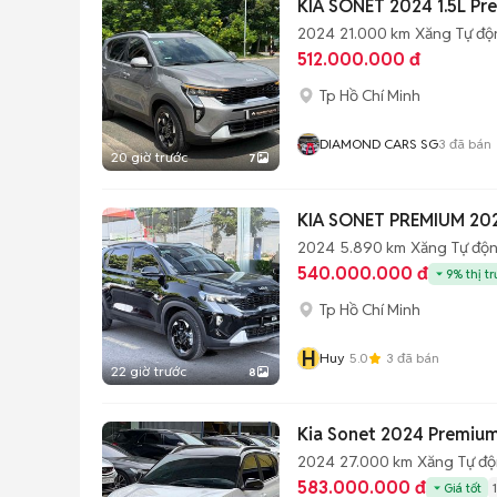
KIA SONET 2024 1.5L P
2024
21.000 km
Xăng
Tự độ
512.000.000 đ
Tp Hồ Chí Minh
DIAMOND CARS SG
3
đã bán
20 giờ trước
7
KIA SONET PREMIUM 202
2024
5.890 km
Xăng
Tự độ
540.000.000 đ
9% thị t
Tp Hồ Chí Minh
H
Huy
5.0
3
đã bán
22 giờ trước
8
Kia Sonet 2024 Premiu
2024
27.000 km
Xăng
Tự đ
583.000.000 đ
Giá tốt