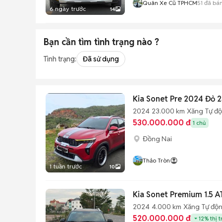
Quân Xe Cũ TPHCM
51
đã bá
6 ngày trước
14
Bạn cần tìm
tình trạng
nào ?
Tình trạng:
Đã sử dụng
Kia Sonet Pre 2024 Đỏ
2024
23.000 km
Xăng
Tự đ
530.000.000 đ
1 chủ
Đồng Nai
Thảo Tròn
1 tuần trước
10
Kia Sonet Premium 1.5 
2024
4.000 km
Xăng
Tự độ
520.000.000 đ
12% thị 