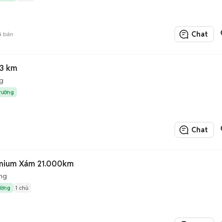
Chat
 bán
53 km
g
trường
Chat
remium Xám 21.000km
ng
ường
1 chủ