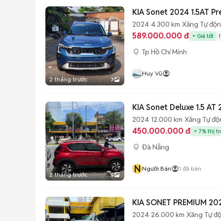
KIA Sonet 2024 1.5AT P
2024
4.300 km
Xăng
Tự độ
589.000.000 đ
Giá tốt
Tp Hồ Chí Minh
Huy Vũ
2 tháng trước
7
KIA Sonet Deluxe 1.5 AT
2024
12.000 km
Xăng
Tự độ
450.000.000 đ
7% thị t
Đà Nẵng
N
Người Bán
1
đã bán
2 tháng trước
5
KIA SONET PREMIUM 202
2024
26.000 km
Xăng
Tự đ