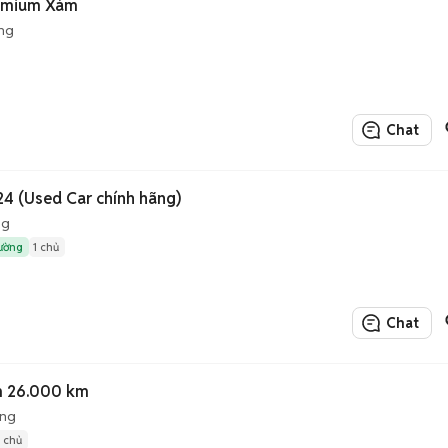
remium Xám
ng
Chat
4 (Used Car chính hãng)
ng
rường
1 chủ
Chat
m 26.000 km
ộng
1 chủ