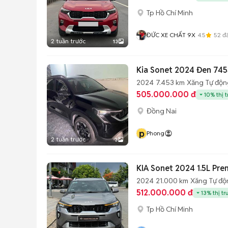
Tp Hồ Chí Minh
ĐỨC XE CHẤT 9X
4.5
52
đã
2 tuần trước
13
Kia Sonet 2024 Đen 74
2024
7.453 km
Xăng
Tự độn
505.000.000 đ
10% thị 
Đồng Nai
p
Phong
2 tuần trước
3
KIA Sonet 2024 1.5L P
2024
21.000 km
Xăng
Tự độ
512.000.000 đ
13% thị tr
Tp Hồ Chí Minh