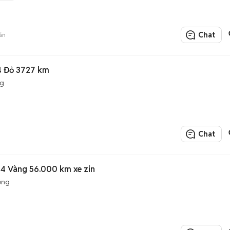
Chat
án
4 Đỏ 3727 km
ng
Chat
4 Vàng 56.000 km xe zin
ộng