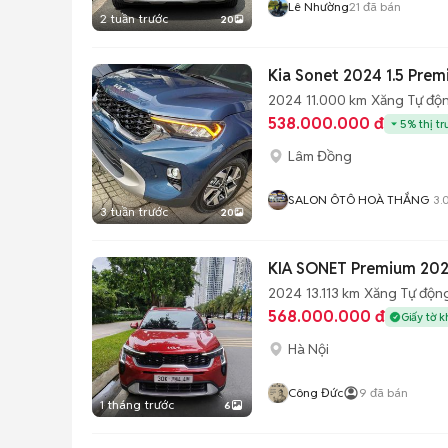
Lê Nhường
21
đã bán
2 tuần trước
20
2024
11.000 km
Xăng
Tự độ
538.000.000 đ
5% thị t
Lâm Đồng
SALON ÔTÔ HOÀ THẮNG
3.
3 tuần trước
20
KIA SONET Premium 202
2024
13.113 km
Xăng
Tự độn
568.000.000 đ
Giấy tờ k
Hà Nội
Công Đức
9
đã bán
1 tháng trước
6