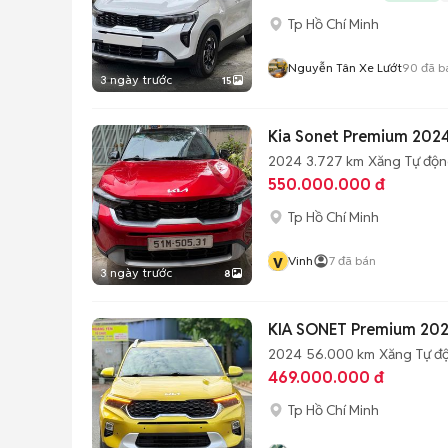
Tp Hồ Chí Minh
Nguyễn Tân Xe Lướt
90
đã b
3 ngày trước
15
Kia Sonet Premium 202
2024
3.727 km
Xăng
Tự độ
550.000.000 đ
Tp Hồ Chí Minh
v
Vinh
7
đã bán
3 ngày trước
8
KIA SONET Premium 202
2024
56.000 km
Xăng
Tự đ
469.000.000 đ
Tp Hồ Chí Minh