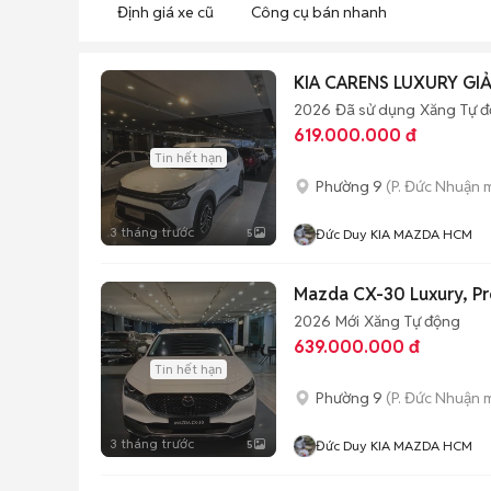
Định giá xe cũ
Công cụ bán nhanh
KIA CARENS LUXURY GIẢ
2026
Đã sử dụng
Xăng
Tự 
619.000.000 đ
Tin hết hạn
Phường 9
(P. Đức Nhuận 
3 tháng trước
5
Đức Duy KIA MAZDA HCM
Mazda CX-30 Luxury, P
2026
Mới
Xăng
Tự động
639.000.000 đ
Tin hết hạn
Phường 9
(P. Đức Nhuận 
3 tháng trước
5
Đức Duy KIA MAZDA HCM