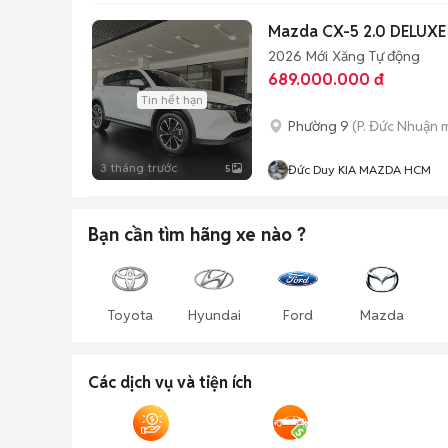
Mazda CX-5 2.0 DELUX
2026
Mới
Xăng
Tự động
689.000.000 đ
Tin hết hạn
Phường 9
(P. Đức Nhuận 
3 tháng trước
5
Đức Duy KIA MAZDA HCM
Bạn cần tìm
hãng xe
nào ?
Toyota
Hyundai
Ford
Mazda
Các dịch vụ và tiện ích