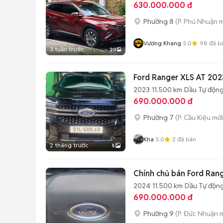
630.000.000 đ
Phường 8
(P. Phú Nhuận m
Vương Khang
5.0
98
đã b
3 tuần trước
20
Ford Ranger XLS AT 202
2023
11.500 km
Dầu
Tự độn
690.000.000 đ
Phường 7
(P. Cầu Kiệu mới
Kha
5.0
2
đã bán
2 tháng trước
5
Chính chủ bán Ford Ran
2024
11.500 km
Dầu
Tự độn
690.000.000 đ
Phường 9
(P. Đức Nhuận 