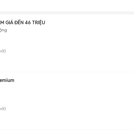
M GIÁ ĐẾN 46 TRIỆU
động
mới)
remium
mới)