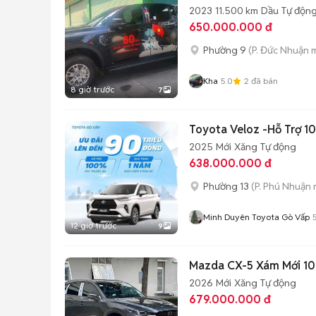
2023
11.500 km
Dầu
Tự độn
650.000.000 đ
Phường 9
(P. Đức Nhuận 
Kha
5.0
2
đã bán
8 giờ trước
7
Toyota Veloz -Hỗ Trợ 1
2025
Mới
Xăng
Tự động
638.000.000 đ
Phường 13
(P. Phú Nhuận 
Minh Duyên Toyota Gò Vấp
12 giờ trước
9
Mazda CX-5 Xám Mới 1
2026
Mới
Xăng
Tự động
679.000.000 đ