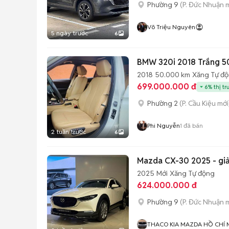
Phường 9
(P. Đức Nhuận 
Võ Triệu Nguyên
5 ngày trước
6
BMW 320i 2018 Trắng 5
2018
50.000 km
Xăng
Tự đ
699.000.000 đ
6% thị tr
Phường 2
(P. Cầu Kiệu mới
Phi Nguyễn
1
đã bán
2 tuần trước
6
Mazda CX-30 2025 - giả
2025
Mới
Xăng
Tự động
624.000.000 đ
Phường 9
(P. Đức Nhuận 
THACO KIA MAZDA HỒ CHÍ 