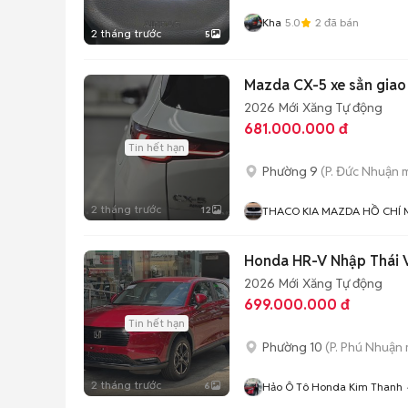
Kha
5.0
2
đã bán
2 tháng trước
5
Mazda CX-5 xe sẳn giao
2026
Mới
Xăng
Tự động
681.000.000 đ
Tin hết hạn
Phường 9
(P. Đức Nhuận 
2 tháng trước
12
THACO KIA MAZDA HỒ CHÍ 
Honda HR-V Nhập Thái V
2026
Mới
Xăng
Tự động
699.000.000 đ
Tin hết hạn
Phường 10
(P. Phú Nhuận 
2 tháng trước
6
Hảo Ô Tô Honda Kim Thanh