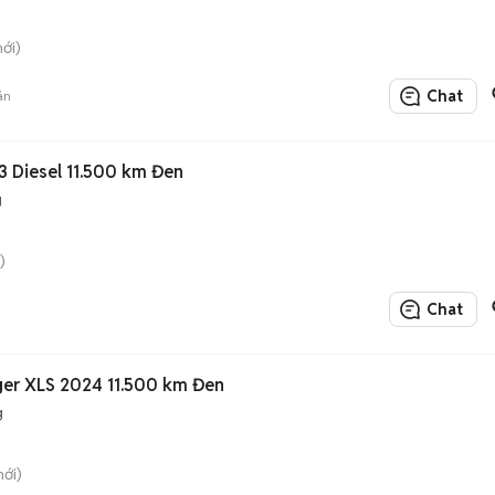
ới)
Chat
án
3 Diesel 11.500 km Đen
g
)
Chat
ger XLS 2024 11.500 km Đen
g
mới)