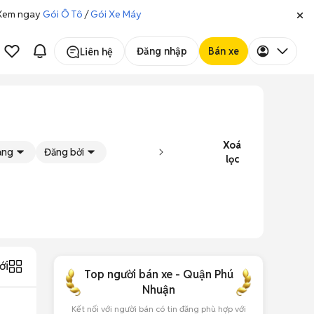
. Xem ngay
Gói Ô Tô
/
Gói Xe Máy
Đăng nhập
Bán xe
Liên hệ
Xoá
rạng
Đăng bởi
lọc
ới
Top người bán xe - Quận Phú
Nhuận
Kết nối với người bán có tin đăng phù hợp với