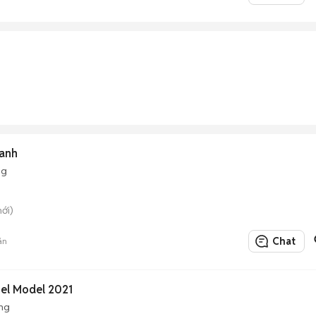
Xanh
ng
ới)
Chat
án
sel Model 2021
ng