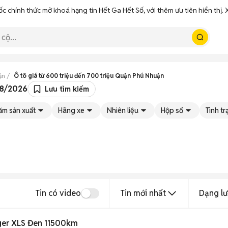
ốc chính thức mở khoá hạng tin Hết Ga Hết Số, với thêm ưu tiên hiển thị
ận
Ô tô giá từ 600 triệu đến 700 triệu Quận Phú Nhuận
08/2026
Lưu tìm kiếm
ăm sản xuất
Hãng xe
Nhiên liệu
Hộp số
Tình t
Tin có video
Tin mới nhất
Dạng lư
ger XLS Đen 11500km