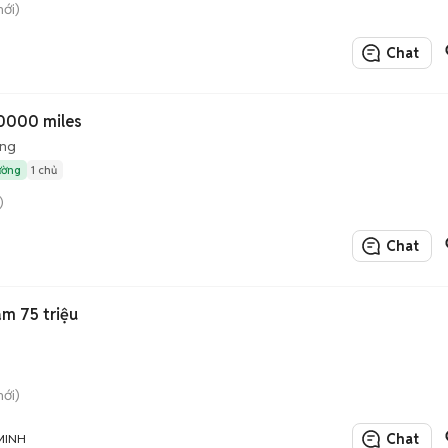
mới)
Chat
0000 miles
ộng
ường
1 chủ
)
Chat
m 75 triệu
mới)
Chat
MINH