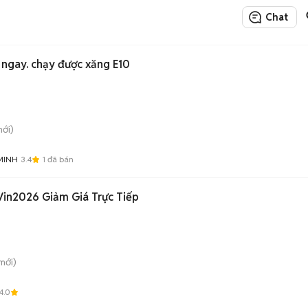
Chat
 ngay. chạy được xăng E10
mới)
MINH
3.4
1
đã bán
in2026 Giảm Giá Trực Tiếp
mới)
4.0