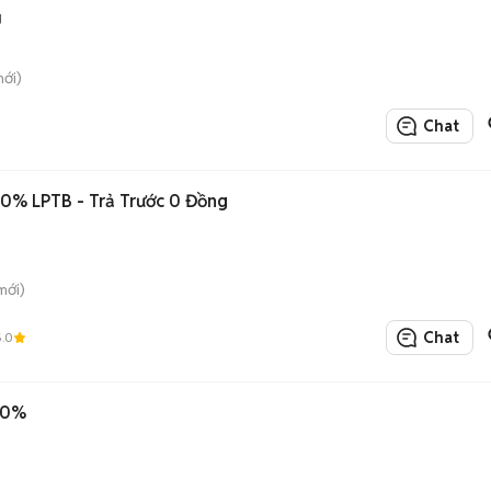
g
mới)
Chat
00% LPTB - Trả Trước 0 Đồng
mới)
Chat
5.0
00%