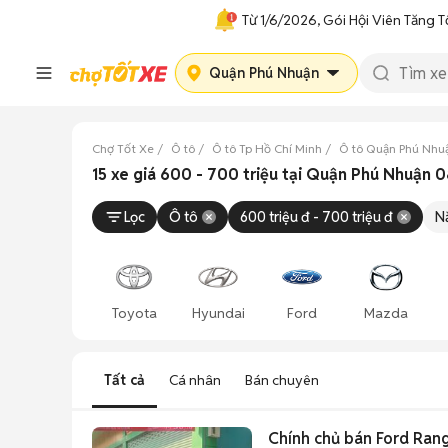
Từ 1/6/2026, Gói Hội Viên Tăng T
Quận Phú Nhuận
Chợ Tốt Xe
Ô tô
Ô tô Tp Hồ Chí Minh
Ô tô Quận Phú Nhu
15 xe giá 600 - 700 triệu tại Quận Phú Nhuận 
Lọc
Ô tô
600 triệu đ - 700 triệu đ
N
Toyota
Hyundai
Ford
Mazda
Tất cả
Cá nhân
Bán chuyên
Chính chủ bán Ford Ran