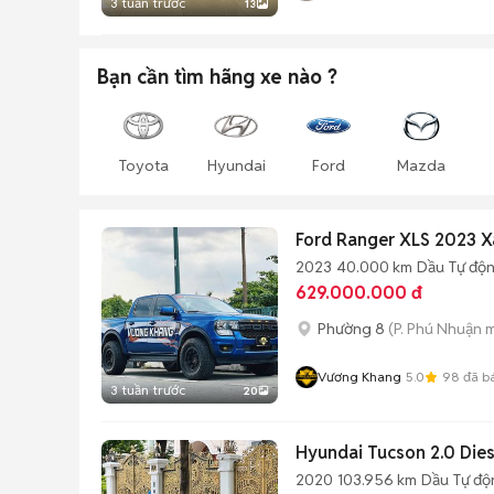
3 tuần trước
13
Bạn cần tìm
hãng xe
nào ?
Toyota
Hyundai
Ford
Mazda
Ford Ranger XLS 2023 
2023
40.000 km
Dầu
Tự độ
629.000.000 đ
Phường 8
(P. Phú Nhuận m
Vương Khang
5.0
98
đã b
3 tuần trước
20
Hyundai Tucson 2.0 Die
2020
103.956 km
Dầu
Tự độ