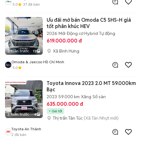
5.0
37
đã bán
Ưu đãi mở bán Omoda C5 SHS-H giá
tốt phân khúc HEV
2026
Mới
Động cơ Hybrid
Tự động
619.000.000 đ
Xã Bình Hưng
2 tuần trước
12
Omoda & Jaecoo Hồ Chí Minh
5.0
Toyota Innova 2023 2.0 MT 59.000km
Bạc
2023
59.000 km
Xăng
Số sàn
635.000.000 đ
Giá tốt
2 tuần trước
8
Thị trấn Tân Túc
(Xã Tân Nhựt mới)
Toyota An Thành
2
đã bán