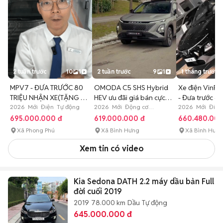
2 tuần trước
10
1
2 tuần trước
9
1
1 tháng trước
MPV7 - ĐƯA TRƯỚC 80
OMODA C5 SHS Hybrid
Xe điện VinFa
TRIỆU NHẬN XE(TẶNG 2
HEV ưu đãi giá bán cực
- Đưa trước 60
NĂM BHTV)
2026 Mới Điện Tự động
tốt
2026 Mới Động cơ
2026 Mới Điện
Hybrid Tự động
695.000.000 đ
619.000.000 đ
660.480.000
Xã Phong Phú
Xã Bình Hưng
Xã Bình Hưn
Xem tin có video
Kia Sedona DATH 2.2 máy dầu bản Full
đời cuối 2019
2019
78.000 km
Dầu
Tự động
645.000.000 đ