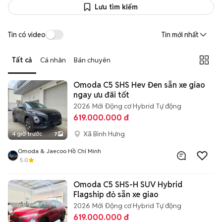
Lưu tìm kiếm
Tin có video
Tin mới nhất
Tất cả
Cá nhân
Bán chuyên
Omoda C5 SHS Hev Đen sẵn xe giao
ngay ưu đãi tốt
2026
Mới
Động cơ Hybrid
Tự động
619.000.000 đ
Xã Bình Hưng
4 giờ trước
7
Omoda & Jaecoo Hồ Chí Minh
5.0
Omoda C5 SHS-H SUV Hybrid
Flagship đỏ sẵn xe giao
2026
Mới
Động cơ Hybrid
Tự động
619.000.000 đ