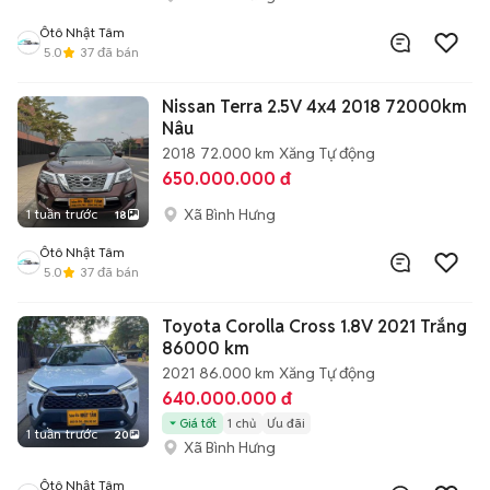
Ôtô Nhật Tâm
5.0
37
đã bán
Nissan Terra 2.5V 4x4 2018 72000km
Nâu
2018
72.000 km
Xăng
Tự động
650.000.000 đ
Xã Bình Hưng
1 tuần trước
18
Ôtô Nhật Tâm
5.0
37
đã bán
Toyota Corolla Cross 1.8V 2021 Trắng
86000 km
2021
86.000 km
Xăng
Tự động
640.000.000 đ
Giá tốt
1 chủ
Ưu đãi
1 tuần trước
20
Xã Bình Hưng
Ôtô Nhật Tâm