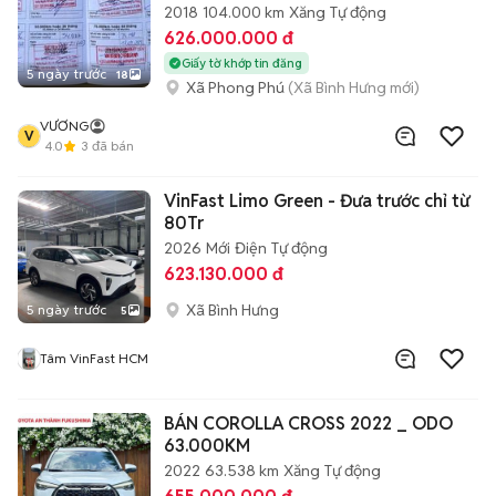
2018
104.000 km
Xăng
Tự động
626.000.000 đ
Giấy tờ khớp tin đăng
5 ngày trước
18
Xã Phong Phú
(Xã Bình Hưng mới)
VƯƠNG
V
4.0
3
đã bán
VinFast Limo Green - Đưa trước chỉ từ
80Tr
2026
Mới
Điện
Tự động
623.130.000 đ
Xã Bình Hưng
5 ngày trước
5
Tâm VinFast HCM
BÁN COROLLA CROSS 2022 _ ODO
63.000KM
2022
63.538 km
Xăng
Tự động