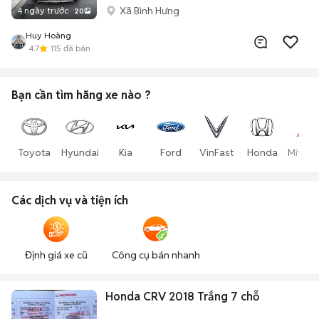
Xã Bình Hưng
4 ngày trước
20
Huy Hoàng
4.7
115
đã bán
Bạn cần tìm
hãng xe
nào ?
Toyota
Hyundai
Kia
Ford
VinFast
Honda
Mitsub
Các dịch vụ và tiện ích
Định giá xe cũ
Công cụ bán nhanh
Honda CRV 2018 Trắng 7 chỗ