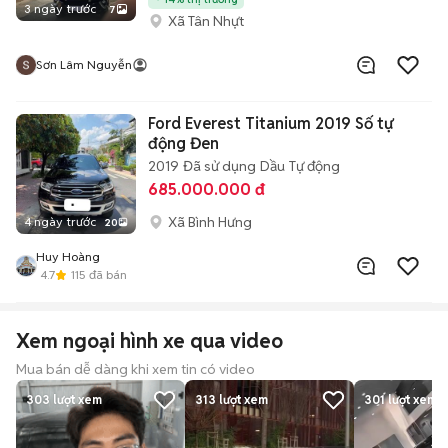
3 ngày trước
7
Xã Tân Nhựt
Sơn Lâm Nguyễn
Ford Everest Titanium 2019 Số tự
động Đen
2019
Đã sử dụng
Dầu
Tự động
685.000.000 đ
Xã Bình Hưng
4 ngày trước
20
Huy Hoàng
4.7
115
đã bán
Xem ngoại hình xe qua video
Mua bán dễ dàng khi xem tin có video
303
lượt xem
313
lượt xem
301
lượt xem