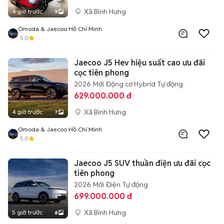
Xã Bình Hưng
4 giờ trước
9
Omoda & Jaecoo Hồ Chí Minh
5.0
Jaecoo J5 Hev hiệu suất cao ưu đãi
cọc tiên phong
2026
Mới
Động cơ Hybrid
Tự động
629.000.000 đ
Xã Bình Hưng
4 giờ trước
7
Omoda & Jaecoo Hồ Chí Minh
5.0
Jaecoo J5 SUV thuần điện ưu đãi cọc
tiên phong
2026
Mới
Điện
Tự động
699.000.000 đ
Xã Bình Hưng
5 giờ trước
8