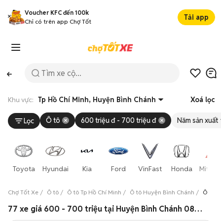
Voucher KFC đến 100k
Tải app
Chỉ có trên app Chợ Tốt
Khu vực:
Tp Hồ Chí Minh, Huyện Bình Chánh
Xoá lọc
Ô tô
600 triệu đ - 700 triệu đ
Năm sản xuất
Lọc
Toyota
Hyundai
Kia
Ford
VinFast
Honda
Mitsub
Chợ Tốt Xe
Ô tô
Ô tô Tp Hồ Chí Minh
Ô tô Huyện Bình Chánh
Ô tô g
77 xe giá 600 - 700 triệu tại Huyện Bình Chánh 08/2026