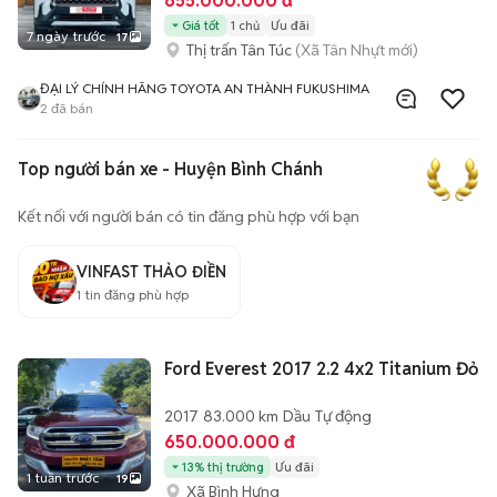
655.000.000 đ
Giá tốt
1 chủ
Ưu đãi
7 ngày trước
17
Thị trấn Tân Túc
(Xã Tân Nhựt mới)
ĐẠI LÝ CHÍNH HÃNG TOYOTA AN THÀNH FUKUSHIMA
2
đã bán
Top người bán xe - Huyện Bình Chánh
Kết nối với người bán có tin đăng phù hợp với bạn
VINFAST THẢO ĐIỀN
1
tin đăng phù hợp
Ford Everest 2017 2.2 4x2 Titanium Đỏ
2017
83.000 km
Dầu
Tự động
650.000.000 đ
13% thị trường
Ưu đãi
1 tuần trước
19
Xã Bình Hưng