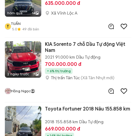
635.000.000 đ
Xã Vĩnh Lộc A
hôm qua
14
TUẤN
T
5.0
49
đã bán
KIA Sorento 7 chỗ Dầu Tự động Việt
Nam
2021
91.000 km
Dầu
Tự động
700.000.000 đ
6% thị trường
2 ngày trước
7
Thị trấn Tân Túc
(Xã Tân Nhựt mới)
Hồng Ngọc
Toyota Fortuner 2018 Nâu 155.858 km
2018
155.858 km
Dầu
Tự động
669.000.000 đ
14% thị trường