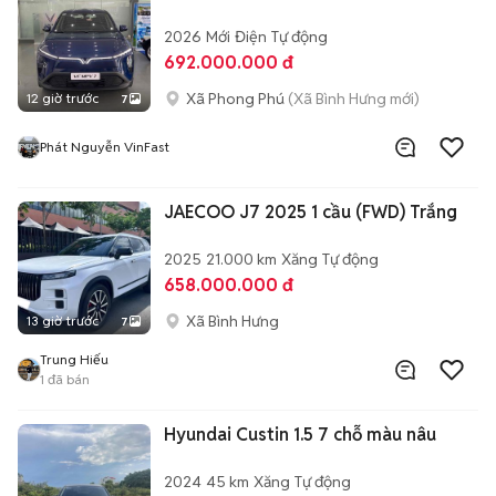
2026
Mới
Điện
Tự động
692.000.000 đ
Xã Phong Phú
(Xã Bình Hưng mới)
12 giờ trước
7
Phát Nguyễn VinFast
JAECOO J7 2025 1 cầu (FWD) Trắng
2025
21.000 km
Xăng
Tự động
658.000.000 đ
Xã Bình Hưng
13 giờ trước
7
Trung Hiếu
1
đã bán
Hyundai Custin 1.5 7 chỗ màu nâu
2024
45 km
Xăng
Tự động