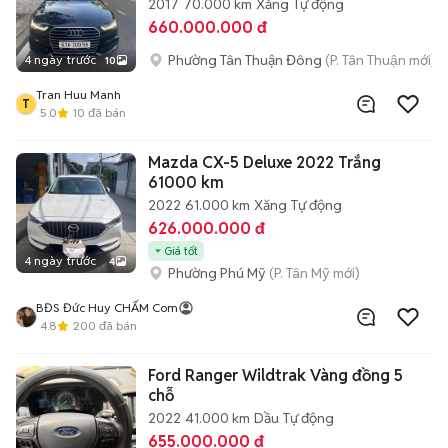
2017
70.000 km
Xăng
Tự động
660.000.000 đ
Phường Tân Thuận Đông
(P. Tân Thuận mới)
4 ngày trước
10
Tran Huu Manh
T
5.0
10
đã bán
Mazda CX-5 Deluxe 2022 Trắng
61000 km
2022
61.000 km
Xăng
Tự động
626.000.000 đ
Giá tốt
4 ngày trước
4
Phường Phú Mỹ
(P. Tân Mỹ mới)
BĐS Đức Huy CHẤM Com
4.8
200
đã bán
Ford Ranger Wildtrak Vàng đồng 5
chỗ
2022
41.000 km
Dầu
Tự động
655.000.000 đ