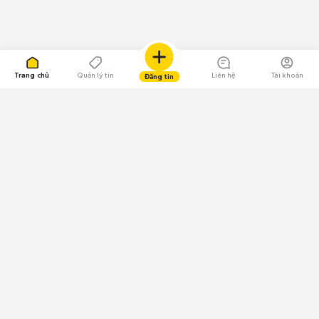
Trang chủ
Quản lý tin
Liên hệ
Tài khoản
Đăng tin
109.000 Bình chọn
Tải ứng dụng Chợ Tốt
Về Chợ Tốt
Quy chế sàn
Chính sách bảo mật
Giải quyết tranh chấp
CÔNG TY TNHH CHỢ TỐT - Người đại diện theo pháp luật: