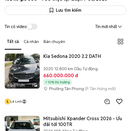
Lưu tìm kiếm
Tin có video
Tin mới nhất
Tất cả
Cá nhân
Bán chuyên
Kia Sedona 2020 2.2 DATH
2020
12.800 km
Dầu
Tự động
660.000.000 đ
10% thị trường
6 giờ trước
7
Phường Tân Phong
(P. Tân Hưng mới)
L
Lê Linh
Mitsubishi Xpander Cross 2026 - Ưu
đãi tới 100TR