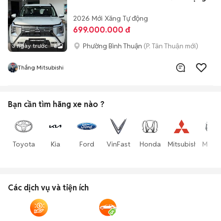
2026
Mới
Xăng
Tự động
699.000.000 đ
Phường Bình Thuận
(P. Tân Thuận mới)
3 ngày trước
8
Thắng Mitsubishi
Bạn cần tìm
hãng xe
nào ?
Toyota
Kia
Ford
VinFast
Honda
Mitsubishi
Mazd
Các dịch vụ và tiện ích