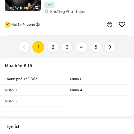
1 chủ
4 ngày trước
10
Phường Phú Thuận
M
Mai Sy Phuong
1
2
3
4
5
Mua bán ô tô
Thành phố Thủ Đức
Quận 1
Quận 3
Quận 4
Quận 5
Tiện ích