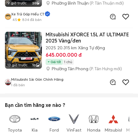
Phường Bình Thuận
(P. Tân Thuận mới)
9 giờ trước
20
Xe Trả Góp Hiếu CT
4.5
834
đã bán
Mitsubishi XFORCE 1.5L AT ULTIMATE
2025 Vàng/đen
2025
20.315 km
Xăng
Tự động
645.000.000 đ
Giá tốt
1 chủ
13 giờ trước
10
Phường Tân Phong
(P. Tân Hưng mới)
Mitsubishi Sài Gòn Chính Hãng
1
đã bán
Bạn cần tìm
hãng xe
nào ?
Toyota
Kia
Ford
VinFast
Honda
Mitsubishi
Mazd