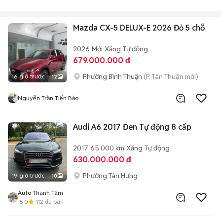
Mazda CX-5 DELUX-E 2026 Đỏ 5 chỗ
2026
Mới
Xăng
Tự động
679.000.000 đ
Phường Bình Thuận
(P. Tân Thuận mới)
16 giờ trước
12
Nguyễn Trần Tiến Bảo
Audi A6 2017 Đen Tự động 8 cấp
2017
65.000 km
Xăng
Tự động
630.000.000 đ
Phường Tân Hưng
19 giờ trước
10
Auto Thanh Tâm
5.0
112
đã bán