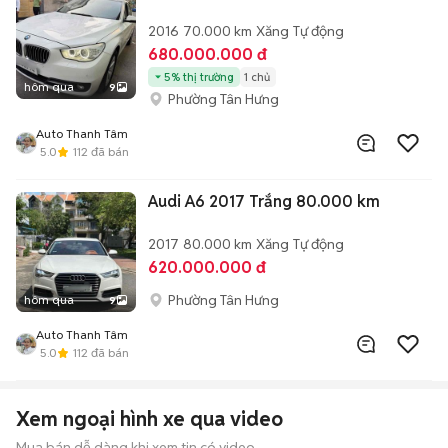
2016
70.000 km
Xăng
Tự động
680.000.000 đ
5% thị trường
1 chủ
hôm qua
9
Phường Tân Hưng
Auto Thanh Tâm
5.0
112
đã bán
Audi A6 2017 Trắng 80.000 km
2017
80.000 km
Xăng
Tự động
620.000.000 đ
Phường Tân Hưng
hôm qua
9
Auto Thanh Tâm
5.0
112
đã bán
Xem ngoại hình xe qua video
Mua bán dễ dàng khi xem tin có video