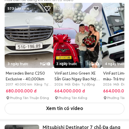
573
lượt xem
132
lượt xem
52
lượt xem
3 ngày trước
9
1
3 ngày trước
12
1
4 ngày trước
Mercedes Benz C250
VinFast Limo Green XE
VinFast Limo 
Exclusive - 40,000km
Sẵn Giao Ngay Bao Nợ
màu- Trả trước
2017 40.000 km Xăng Tự
Xấu
2026 Mới Điện Tự động
Triệu
2026 Mới Điện
động
680.000.000 đ
664.000.000 đ
664.000.000
Phường Tân Thuận Đông
Phường Tân Kiểng
Phường Tân 
Xem tin có video
Mitsubishi Destinator 7 chỗ Đa dạng