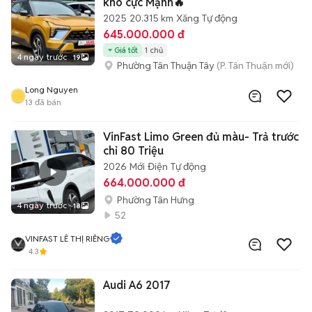
kho cực Mạnh🔥
2025
20.315 km
Xăng
Tự động
645.000.000 đ
Giá tốt
1 chủ
4 ngày trước
19
Phường Tân Thuận Tây
(P. Tân Thuận mới)
Long Nguyen
13
đã bán
VinFast Limo Green đủ màu- Trả trước
chỉ 80 Triệu
2026
Mới
Điện
Tự động
664.000.000 đ
Phường Tân Hưng
4 ngày trước
18
52
VINFAST LÊ THỊ RIÊNG
4.3
Audi A6 2017