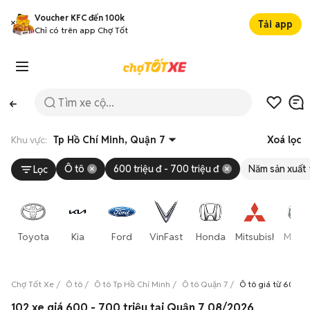
Voucher KFC đến 100k
Tải app
Chỉ có trên app Chợ Tốt
Khu vực:
Tp Hồ Chí Minh, Quận 7
Xoá lọc
Ô tô
600 triệu đ - 700 triệu đ
Năm sản xuất
Lọc
Toyota
Kia
Ford
VinFast
Honda
Mitsubishi
Mazd
Chợ Tốt Xe
Ô tô
Ô tô Tp Hồ Chí Minh
Ô tô Quận 7
Ô tô giá từ 600 tr
102 xe giá 600 - 700 triệu tại Quận 7 08/2026