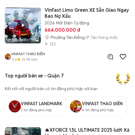
VinFast Limo Green XE Sẵn Giao Ngay
Bao Nợ Xấu
2026
Mới
Điện
Tự động
664.000.000 đ
Phường Tân Kiểng
(P. Tân Hưng mới)
3 ngày trước
12
132
VINFAST THẢO ĐIỀN
5.0
12
đã bán
Top người bán xe - Quận 7
Kết nối với người bán có tin đăng phù hợp với bạn
VINFAST LANDMARK
VINFAST THẢO ĐIỀN
7
tin đăng phù hợp
6
tin đăng phù hợp
🔥XFORCE 1.5L ULTIMATE 2025 lướt Xả