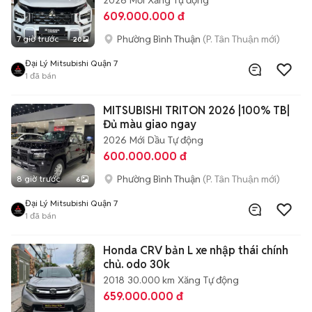
2026
Mới
Xăng
Tự động
609.000.000 đ
Phường Bình Thuận
(P. Tân Thuận mới)
7 giờ trước
20
Đại Lý Mitsubishi Quận 7
1
đã bán
MITSUBISHI TRITON 2026 |100% TB|
Đủ màu giao ngay
2026
Mới
Dầu
Tự động
600.000.000 đ
Phường Bình Thuận
(P. Tân Thuận mới)
8 giờ trước
6
Đại Lý Mitsubishi Quận 7
1
đã bán
Honda CRV bản L xe nhập thái chính
chủ. odo 30k
2018
30.000 km
Xăng
Tự động
659.000.000 đ