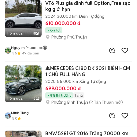
VF6 Plus gia đình full Option,Free sạc
kg giới hạn
2024
30.000 km
Điện
Tự động
610.000.000 đ
Giá tốt
hôm qua
5
Phường Phú Thuận
Nguyen Phuoc Loc
3.5
49
đã bán
🔺MERCEDES C180 DK 2021 BIỂN HCM
1 CHỦ FULL HÃNG
2020
55.000 km
Xăng
Tự động
699.000.000 đ
8% thị trường
1 chủ
hôm qua
13
Phường Bình Thuận
(P. Tân Thuận mới)
Minh Tùng
5.0
BMW 528i GT 2016 Trắng 70000 km