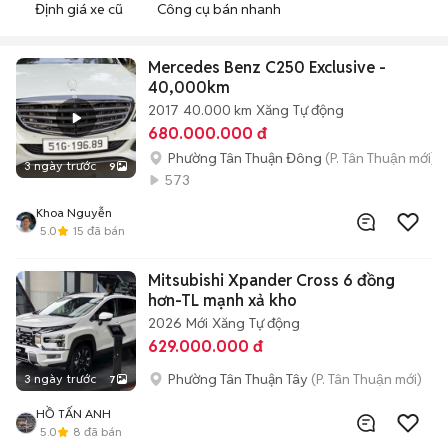
Định giá xe cũ
Công cụ bán nhanh
Mercedes Benz C250 Exclusive -
40,000km
2017
40.000 km
Xăng
Tự động
680.000.000 đ
Phường Tân Thuận Đông
(P. Tân Thuận mới)
3 ngày trước
9
573
Khoa Nguyễn
5.0
15
đã bán
Mitsubishi Xpander Cross 6 đồng
hơn-TL mạnh xả kho
2026
Mới
Xăng
Tự động
629.000.000 đ
Phường Tân Thuận Tây
(P. Tân Thuận mới)
3 ngày trước
7
HỒ TẤN ANH
5.0
8
đã bán