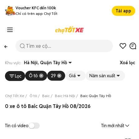
Voucher KFC đến 100k
Tải app
Chỉ có trên app Chợ Tốt
Khu vực:
Hà Nội, Quận Tây Hồ
Xoá lọc
Ô tô
29
Giá
Năm sản xuất
Lọc
Chợ Tốt Xe
Ô tô
Baic
Baic Hà Nội
Baic Quận Tây Hồ
0 xe ô tô Baic Quận Tây Hồ 08/2026
Tin có video
Tin mới nhất