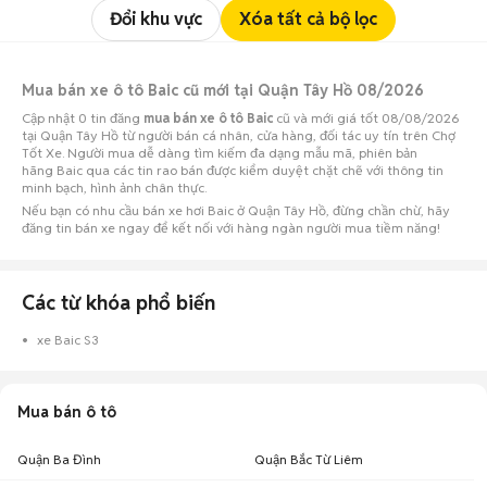
Đổi khu vực
Xóa tất cả bộ lọc
Mua bán xe ô tô Baic cũ mới tại Quận Tây Hồ 08/2026
Cập nhật 0 tin đăng
mua bán xe ô tô Baic
cũ và mới giá tốt 08/08/2026
tại Quận Tây Hồ từ người bán cá nhân, cửa hàng, đối tác uy tín trên Chợ
Tốt Xe. Người mua dễ dàng tìm kiếm đa dạng mẫu mã, phiên bản
hãng Baic qua các tin rao bán được kiểm duyệt chặt chẽ với thông tin
minh bạch, hình ảnh chân thực.
Nếu bạn có nhu cầu bán xe hơi Baic ở Quận Tây Hồ, đừng chần chừ, hãy
đăng tin bán xe ngay để kết nối với hàng ngàn người mua tiềm năng!
Các từ khóa phổ biến
xe Baic S3
Mua bán ô tô
Quận Ba Đình
Quận Bắc Từ Liêm