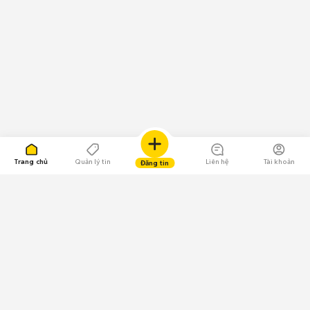
Trang chủ
Quản lý tin
Liên hệ
Tài khoản
Đăng tin
109.000 Bình chọn
Tải ứng dụng Chợ Tốt
Về Chợ Tốt
Quy chế sàn
Chính sách bảo mật
Giải quyết tranh chấp