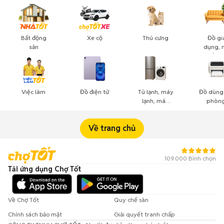
Bất động
Xe cộ
Thú cưng
Đồ gi
sản
dụng, 
thất, c
cảnh
Việc làm
Đồ điện tử
Tủ lạnh, máy
Đồ dùng
lạnh, máy
phòng
giặt
công n
nghiệ
Về trang chủ
109.000 Bình chọn
Tải ứng dụng Chợ Tốt
Về Chợ Tốt
Quy chế sàn
Chính sách bảo mật
Giải quyết tranh chấp