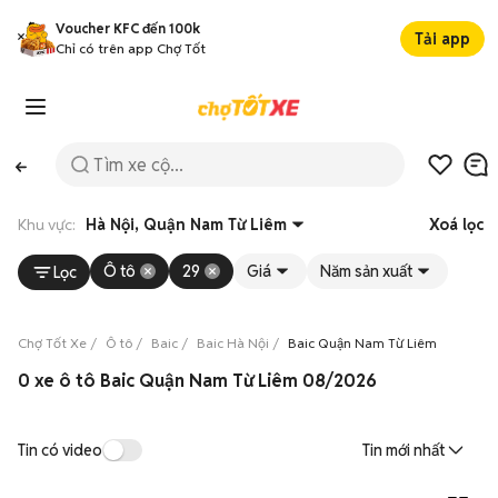
Voucher KFC đến 100k
Tải app
Chỉ có trên app Chợ Tốt
Khu vực:
Hà Nội, Quận Nam Từ Liêm
Xoá lọc
Ô tô
29
Giá
Năm sản xuất
Lọc
Chợ Tốt Xe
Ô tô
Baic
Baic Hà Nội
Baic Quận Nam Từ Liêm
0 xe ô tô Baic Quận Nam Từ Liêm 08/2026
Tin có video
Tin mới nhất