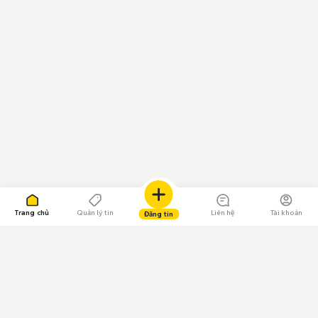
Trang chủ
Quản lý tin
Liên hệ
Tài khoản
Đăng tin
109.000 Bình chọn
Tải ứng dụng Chợ Tốt