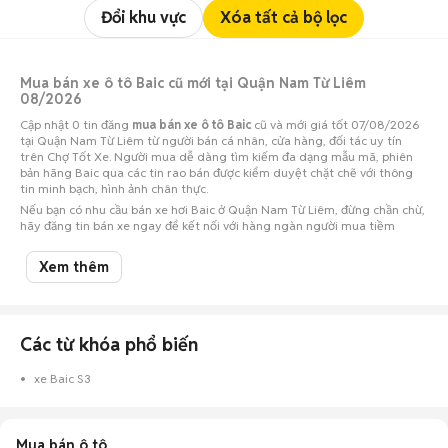
Đổi khu vực
Xóa tất cả bộ lọc
Mua bán xe ô tô Baic cũ mới tại Quận Nam Từ Liêm
08/2026
Cập nhật 0 tin đăng
mua bán xe ô tô Baic
cũ và mới giá tốt 07/08/2026
tại Quận Nam Từ Liêm từ người bán cá nhân, cửa hàng, đối tác uy tín
trên Chợ Tốt Xe. Người mua dễ dàng tìm kiếm đa dạng mẫu mã, phiên
bản hãng Baic qua các tin rao bán được kiểm duyệt chặt chẽ với thông
tin minh bạch, hình ảnh chân thực.
Nếu bạn có nhu cầu bán xe hơi Baic ở Quận Nam Từ Liêm, đừng chần chừ,
hãy đăng tin bán xe ngay để kết nối với hàng ngàn người mua tiềm
năng!
Xem thêm
Các từ khóa phổ biến
xe Baic S3
Mua bán ô tô