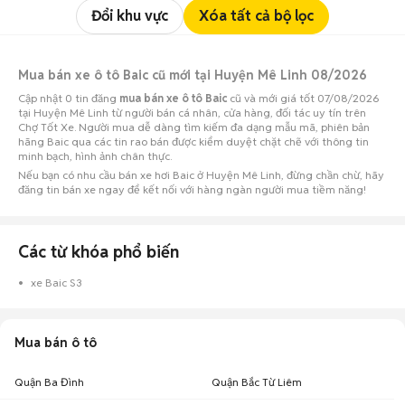
Đổi khu vực
Xóa tất cả bộ lọc
Mua bán xe ô tô Baic cũ mới tại Huyện Mê Linh 08/2026
Cập nhật 0 tin đăng
mua bán xe ô tô Baic
cũ và mới giá tốt 07/08/2026
tại Huyện Mê Linh từ người bán cá nhân, cửa hàng, đối tác uy tín trên
Chợ Tốt Xe. Người mua dễ dàng tìm kiếm đa dạng mẫu mã, phiên bản
hãng Baic qua các tin rao bán được kiểm duyệt chặt chẽ với thông tin
minh bạch, hình ảnh chân thực.
Nếu bạn có nhu cầu bán xe hơi Baic ở Huyện Mê Linh, đừng chần chừ, hãy
đăng tin bán xe ngay để kết nối với hàng ngàn người mua tiềm năng!
Các từ khóa phổ biến
xe Baic S3
Mua bán ô tô
Quận Ba Đình
Quận Bắc Từ Liêm