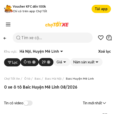
Voucher KFC đến 100k
Tải app
Chỉ có trên app Chợ Tốt
Khu vực:
Hà Nội, Huyện Mê Linh
Xoá lọc
Ô tô
29
Giá
Năm sản xuất
Lọc
Chợ Tốt Xe
Ô tô
Baic
Baic Hà Nội
Baic Huyện Mê Linh
0 xe ô tô Baic Huyện Mê Linh 08/2026
Tin có video
Tin mới nhất