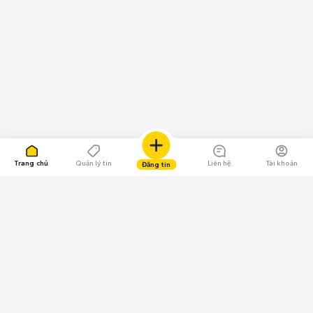
Trang chủ
Quản lý tin
Liên hệ
Tài khoản
Đăng tin
109.000 Bình chọn
Tải ứng dụng Chợ Tốt
Về Chợ Tốt
Quy chế sàn
Chính sách bảo mật
Giải quyết tranh chấp