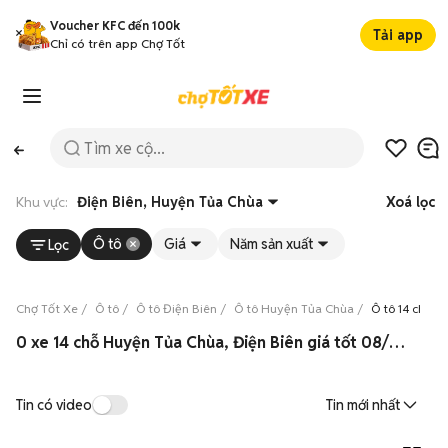
Voucher KFC đến 100k
Tải app
Chỉ có trên app Chợ Tốt
Khu vực:
Điện Biên, Huyện Tủa Chùa
Xoá lọc
Ô tô
Giá
Năm sản xuất
Lọc
Chợ Tốt Xe
Ô tô
Ô tô Điện Biên
Ô tô Huyện Tủa Chùa
Ô tô 14 chỗ 
0 xe 14 chỗ Huyện Tủa Chùa, Điện Biên giá tốt 08/2026
Tin có video
Tin mới nhất