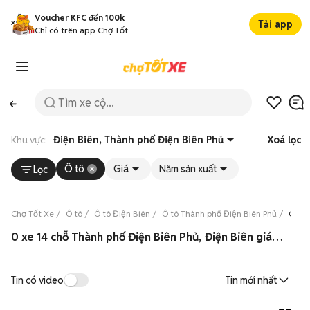
Voucher KFC đến 100k
Tải app
Chỉ có trên app Chợ Tốt
Khu vực:
Điện Biên, Thành phố Điện Biên Phủ
Xoá lọc
Ô tô
Giá
Năm sản xuất
Lọc
Chợ Tốt Xe
Ô tô
Ô tô Điện Biên
Ô tô Thành phố Điện Biên Phủ
Ô tô 
0 xe 14 chỗ Thành phố Điện Biên Phủ, Điện Biên giá tốt 08/2026
Tin có video
Tin mới nhất