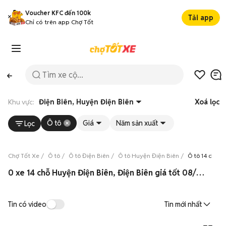
Voucher KFC đến 100k
Tải app
Chỉ có trên app Chợ Tốt
Khu vực:
Điện Biên, Huyện Điện Biên
Xoá lọc
Ô tô
Giá
Năm sản xuất
Lọc
Chợ Tốt Xe
Ô tô
Ô tô Điện Biên
Ô tô Huyện Điện Biên
Ô tô 14 chỗ 
0 xe 14 chỗ Huyện Điện Biên, Điện Biên giá tốt 08/2026
Tin có video
Tin mới nhất