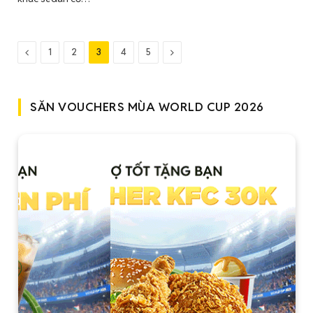
Trước
Tiếp
1
2
3
4
5
đó
theo
SĂN VOUCHERS MÙA WORLD CUP 2026