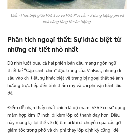
Điểm khác biệt giữa VF6 Eco và VF6 Plus nằm ở dung lượng pin và
khả năng tăng tốc ấn tượng.
Phân tích ngoại thất: Sự khác biệt từ
những chi tiết nhỏ nhất
Dù nhìn lướt qua, cả hai phiên bản đều mang ngôn ngữ
thiết kế “Cặp cánh chim” đặc trưng của VinFast, nhưng đi
sâu vào chi tiết, sự khác biệt về trang bị ngoại thất sẽ ảnh
hưởng trực tiếp đến tính thẩm mỹ và chi phí vận hành lâu
dài.
Điểm dễ nhận thấy nhất chính là bộ mâm. VF6 Eco sử dụng
mâm hợp kim 17 inch, đi kèm lốp có thành dày hơn. Điều
này mang lại lợi thế về độ êm ái khi di chuyển qua các gờ
giảm tốc trong phố và chi phí thay lốp định kỳ cũng “dễ