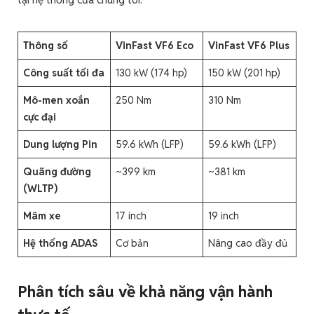
Thông số
VinFast VF6 Eco
VinFast VF6 Plus
Công suất tối đa
130 kW (174 hp)
150 kW (201 hp)
Mô-men xoắn
250 Nm
310 Nm
cực đại
Dung lượng Pin
59.6 kWh (LFP)
59.6 kWh (LFP)
Quãng đường
~399 km
~381 km
(WLTP)
Mâm xe
17 inch
19 inch
Hệ thống ADAS
Cơ bản
Nâng cao đầy đủ
Phân tích sâu về khả năng vận hành