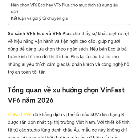
Nên chọn VF6 Eco hay VF6 Plus cho mục đích sử dụng lâu
dài?
Kết luận và gợi ý từ chuyên gia
So sánh VF6 Eco và VF6 Plus
cho thấy sự khác biệt rõ rệt
về hiệu năng vận hành và tiện nghi cao cấp, giúp người
dùng dễ dàng lựa chọn theo ngân sách. Nếu bản Eco là bài
toán kinh tế cho đô thị thì bản Plus lại là câu trả lời cho
những ai yêu thích cảm giác lái phấn khích và công nghệ hỗ
trợ an toàn tối tân.
Tổng quan về xu hướng chọn VinFast
VF6 năm 2026
VinFast VF6
đã khẳng định vị thế là mẫu SUV điện hạng B
được săn đón nhất tại thị trường Việt Nam. Với thiết kế tinh
tế từ các studio lừng danh châu Âu, mẫu xe này không chỉ
mang lại vẻ ngoài thời thượng mà còn sở hữu cấu trúc