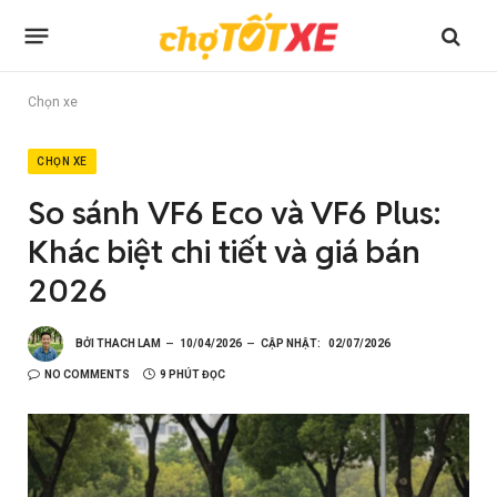
Chọn xe
CHỌN XE
So sánh VF6 Eco và VF6 Plus:
Khác biệt chi tiết và giá bán
2026
BỞI
THACH LAM
10/04/2026
CẬP NHẬT:
02/07/2026
NO COMMENTS
9 PHÚT ĐỌC