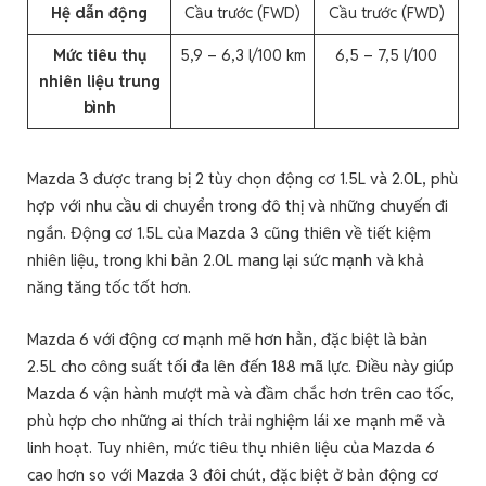
Hệ dẫn động
Cầu trước (FWD)
Cầu trước (FWD)
Mức tiêu thụ
5,9 – 6,3 l/100 km
6,5 – 7,5 l/100
nhiên liệu trung
bình
Mazda 3 được trang bị 2 tùy chọn động cơ 1.5L và 2.0L, phù
hợp với nhu cầu di chuyển trong đô thị và những chuyến đi
ngắn. Động cơ 1.5L của Mazda 3 cũng thiên về tiết kiệm
nhiên liệu, trong khi bản 2.0L mang lại sức mạnh và khả
năng tăng tốc tốt hơn.
Mazda 6 với động cơ mạnh mẽ hơn hẳn, đặc biệt là bản
2.5L cho công suất tối đa lên đến 188 mã lực. Điều này giúp
Mazda 6 vận hành mượt mà và đầm chắc hơn trên cao tốc,
phù hợp cho những ai thích trải nghiệm lái xe mạnh mẽ và
linh hoạt. Tuy nhiên, mức tiêu thụ nhiên liệu của Mazda 6
cao hơn so với Mazda 3 đôi chút, đặc biệt ở bản động cơ