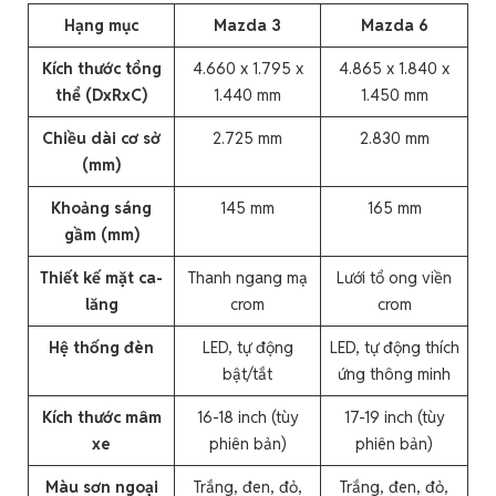
Hạng mục
Mazda 3
Mazda 6
Kích thước tổng
4.660 x 1.795 x
4.865 x 1.840 x
thể (DxRxC)
1.440 mm
1.450 mm
Chiều dài cơ sở
2.725 mm
2.830 mm
(mm)
Khoảng sáng
145 mm
165 mm
gầm (mm)
Thiết kế mặt ca-
Thanh ngang mạ
Lưới tổ ong viền
lăng
crom
crom
Hệ thống đèn
LED, tự động
LED, tự động thích
bật/tắt
ứng thông minh
Kích thước mâm
16-18 inch (tùy
17-19 inch (tùy
xe
phiên bản)
phiên bản)
Màu sơn ngoại
Trắng, đen, đỏ,
Trắng, đen, đỏ,