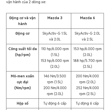
vận hành của 2 dòng xe:
Động cơ và vận
Mazda 3
Mazda 6
hành
Động cơ
SkyActiv-G 1.5L
SkyActiv-G 2.0L
và 2.0L
và 2.5L
Công suất tối đa
110 hp/6.000 rpm
153 hp/6.000 rpm
(hp/rpm)
(1.5L)
(2.0L)
153 hp/6.000 rpm
188 hp/5.700 rpm
(2.0L)
(2.5L)
Mô-men xoắn
146 Nm/3.500
200 Nm/4.000
cực đại
rpm (1.5L)
rpm (2.0L)
(Nm/rpm)
200 Nm/4.000
252 Nm/4.000
rpm (2.0L)
rpm (2.5L)
Hộp số
Tự động 6 cấp
Tự động 6 cấp