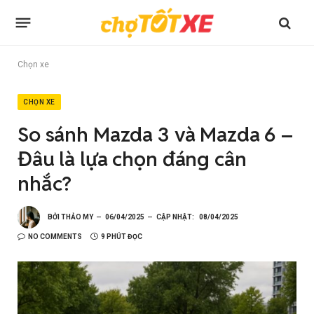
Chọn xe
CHỌN XE
So sánh Mazda 3 và Mazda 6 –
Đâu là lựa chọn đáng cân
nhắc?
BỞI
THẢO MY
06/04/2025
CẬP NHẬT:
08/04/2025
NO COMMENTS
9 PHÚT ĐỌC