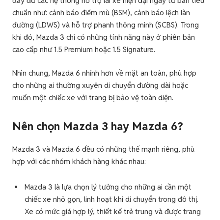
đầy đủ các hệ thống hỗ trợ lái xe hiện đại ngay từ bản tiêu
chuẩn như: cảnh báo điểm mù (BSM), cảnh báo lệch làn
đường (LDWS) và hỗ trợ phanh thông minh (SCBS). Trong
khi đó, Mazda 3 chỉ có những tính năng này ở phiên bản
cao cấp như 1.5 Premium hoặc 1.5 Signature.
Nhìn chung, Mazda 6 nhỉnh hơn về mặt an toàn, phù hợp
cho những ai thường xuyên di chuyển đường dài hoặc
muốn một chiếc xe với trang bị bảo vệ toàn diện.
Nên chọn Mazda 3 hay Mazda 6?
Mazda 3 và Mazda 6 đều có những thế mạnh riêng, phù
hợp với các nhóm khách hàng khác nhau:
Mazda 3 là lựa chọn lý tưởng cho những ai cần một
chiếc xe nhỏ gọn, linh hoạt khi di chuyển trong đô thị.
Xe có mức giá hợp lý, thiết kế trẻ trung và được trang