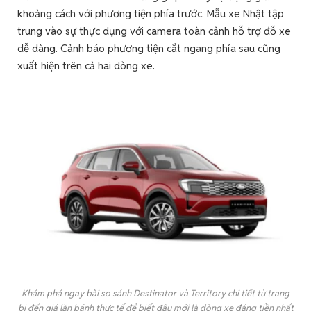
khoảng cách với phương tiện phía trước. Mẫu xe Nhật tập
trung vào sự thực dụng với camera toàn cảnh hỗ trợ đỗ xe
dễ dàng. Cảnh báo phương tiện cắt ngang phía sau cũng
xuất hiện trên cả hai dòng xe.
Khám phá ngay bài so sánh Destinator và Territory chi tiết từ trang
bị đến giá lăn bánh thực tế để biết đâu mới là dòng xe đáng tiền nhất