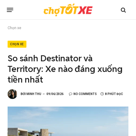
Chọn xe
CHỌN XE
So sánh Destinator và
Territory: Xe nào đáng xuống
tiền nhất
BỞI
MINH THU
09/06/2026
NO COMMENTS
8 PHÚT ĐỌC