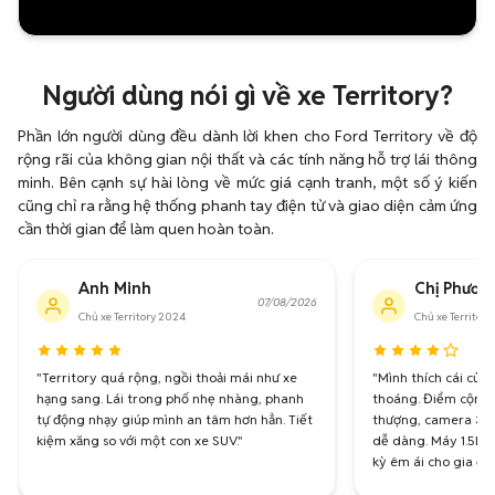
Người dùng nói gì về xe Territory?
Phần lớn người dùng đều dành lời khen cho Ford Territory về độ
rộng rãi của không gian nội thất và các tính năng hỗ trợ lái thông
minh. Bên cạnh sự hài lòng về mức giá cạnh tranh, một số ý kiến
cũng chỉ ra rằng hệ thống phanh tay điện tử và giao diện cảm ứng
cần thời gian để làm quen hoàn toàn.
Anh Minh
Chị Phươn
07/08/2026
Chủ xe Territory 2024
Chủ xe Territor
"Territory quá rộng, ngồi thoải mái như xe
"Mình thích cái cửa
hạng sang. Lái trong phố nhẹ nhàng, phanh
thoáng. Điểm cộng là
tự động nhạy giúp mình an tâm hơn hẳn. Tiết
thượng, camera 360
kiệm xăng so với một con xe SUV."
dễ dàng. Máy 1.5L 
kỳ êm ái cho gia đìn