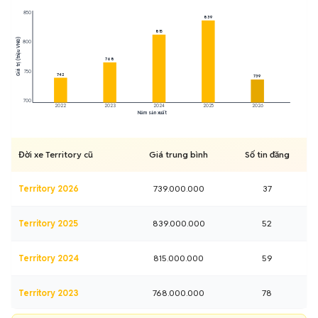
850
839
815
Giá trị (triệu VNĐ)
800
768
750
742
739
700
2022
2023
2024
2025
2026
Năm sản xuất
Đời xe Territory cũ
Giá trung bình
Số tin đăng
Territory 2026
739.000.000
37
Territory 2025
839.000.000
52
Territory 2024
815.000.000
59
Territory 2023
768.000.000
78