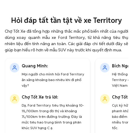
Hỏi đáp tất tần tật về xe Territory
Chợ Tốt Xe đã tổng hợp những thắc mắc phổ biến nhất của người
dùng xoay quanh mẫu xe Ford Territory, từ khả năng tiêu thụ
nhiên liệu đến tính năng an toàn. Các giải đáp chi tiết dưới đây sẽ
giúp bạn hiểu rõ hơn về mẫu SUV này trước khi quyết định mua.
Quang Minh:
Bích Ngọc:
Mọi người cho mình hỏi Ford Territory
Hệ thống Fo
ăn xăng khoảng bao nhiêu khi đi phố
Territory có 
vậy?
Việt Nam kh
Chợ Tốt Xe trả lời:
Chợ Tốt Xe
Dạ, Ford Territory tiêu thụ khoảng 10-
Cực kỳ hữu í
11L/100km trong đô thị và khoảng
phanh khẩn c
7L/100km trên đường trường. Đây là
báo điểm mù 
mức tiêu hao trung bình trong phân
nhiều trong 
khúc SUV hạng C ạ.
tốc.