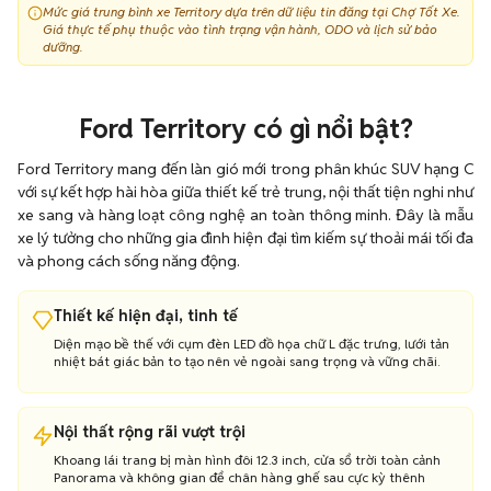
Mức giá trung bình xe Territory dựa trên dữ liệu tin đăng tại Chợ Tốt Xe.
Territory 2022
742.000.000
6
Giá thực tế phụ thuộc vào tình trạng vận hành, ODO và lịch sử bảo
dưỡng.
Ford Territory có gì nổi bật?
Ford Territory mang đến làn gió mới trong phân khúc SUV hạng C
với sự kết hợp hài hòa giữa thiết kế trẻ trung, nội thất tiện nghi như
xe sang và hàng loạt công nghệ an toàn thông minh. Đây là mẫu
xe lý tưởng cho những gia đình hiện đại tìm kiếm sự thoải mái tối đa
và phong cách sống năng động.
Thiết kế hiện đại, tinh tế
Diện mạo bề thế với cụm đèn LED đồ họa chữ L đặc trưng, lưới tản
nhiệt bát giác bản to tạo nên vẻ ngoài sang trọng và vững chãi.
Nội thất rộng rãi vượt trội
Khoang lái trang bị màn hình đôi 12.3 inch, cửa sổ trời toàn cảnh
Panorama và không gian để chân hàng ghế sau cực kỳ thênh