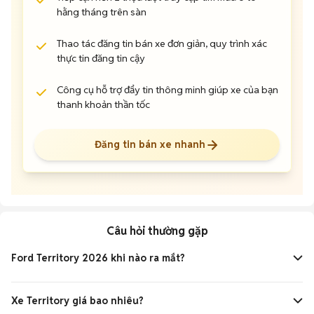
hằng tháng trên sàn
Thao tác đăng tin bán xe đơn giản, quy trình xác
thực tin đăng tin cậy
Công cụ hỗ trợ đẩy tin thông minh giúp xe của bạn
thanh khoản thần tốc
Đăng tin bán xe nhanh
Câu hỏi thường gặp
Ford Territory 2026 khi nào ra mắt?
Ford Territory 2026 dự kiến sẽ ra mắt tại Việt Nam trong
quý III/2026, có thể vào tháng 8 hoặc 9. Đây sẽ là phiên
Xe Territory giá bao nhiêu?
bản nâng cấp nhẹ nhằm duy trì sức cạnh tranh với các đối