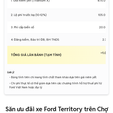
1. Giá niêm yết (Titanium X)
875.000.
2. Lệ phí trước bạ (10-12%)
105.000.
3. Phí cấp biển số
20.000.0
4. Đăng kiểm, Bảo trì ĐB, BH TNDS
2.337.
~1.002.
TỔNG GIÁ LĂN BÁNH (TẠM TÍNH)
Lưu ý:
- Bảng tính trên chỉ mang tính chất tham khảo dựa trên giá niêm yết.
- Chi phí thực tế có thể giảm dựa trên các chương trình hỗ trợ thuế phí từ
Ford Việt Nam hoặc đại lý.
Săn ưu đãi xe Ford Territory trên Chợ