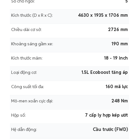
Số chỗ ngồi:
5
Kích thước (D x R x C):
4630 x 1935 x 1706 mm
Chiều dài cơ sở:
2726 mm
Khoảng sáng gầm xe:
190 mm
Kích thước mâm:
18 - 19 inch
Loại động cơ:
1.5L Ecoboost tăng áp
Công suất tối đa:
160 mã lực
Mô-men xoắn cực đại:
248 Nm
Hộp số:
7 cấp ly hợp kép ướt
Hệ dẫn động:
Cầu trước (FWD)