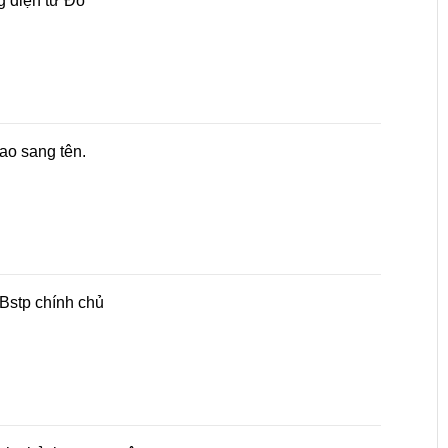
g điện tử Đỏ
ao sang tên.
,Bstp chính chủ