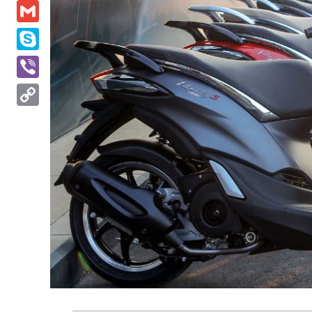
Messenger
Gmail
Skype
Viber
Copy
Link