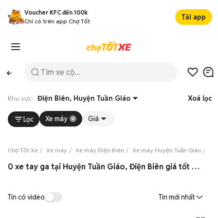
Voucher KFC đến 100k
Tải app
Chỉ có trên app Chợ Tốt
Khu vực:
Điện Biên, Huyện Tuần Giáo
Xoá lọc
Xe máy
Giá
Lọc
Chợ Tốt Xe
Xe máy
Xe máy Điện Biên
Xe máy Huyện Tuần Giáo
Xe
0 xe tay ga tại Huyện Tuần Giáo, Điện Biên giá tốt 08/2026
Tin có video
Tin mới nhất