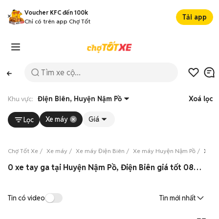
Voucher KFC đến 100k
Tải app
Chỉ có trên app Chợ Tốt
Khu vực:
Điện Biên, Huyện Nậm Pồ
Xoá lọc
Xe máy
Giá
Lọc
Chợ Tốt Xe
Xe máy
Xe máy Điện Biên
Xe máy Huyện Nậm Pồ
Xe m
0 xe tay ga tại Huyện Nậm Pồ, Điện Biên giá tốt 08/2026
Tin có video
Tin mới nhất