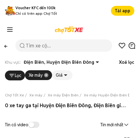
Voucher KFC đến 100k
Tải app
Chỉ có trên app Chợ Tốt
Khu vực:
Điện Biên, Huyện Điện Biên Đông
Xoá lọc
Xe máy
Giá
Lọc
Chợ Tốt Xe
Xe máy
Xe máy Điện Biên
Xe máy Huyện Điện Biên Đông
0 xe tay ga tại Huyện Điện Biên Đông, Điện Biên giá tốt 08/2026
Tin có video
Tin mới nhất