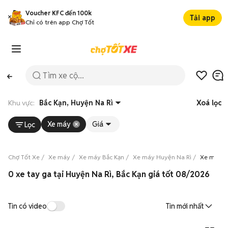
Voucher KFC đến 100k
Tải app
Chỉ có trên app Chợ Tốt
Khu vực:
Bắc Kạn, Huyện Na Rì
Xoá lọc
Xe máy
Giá
Lọc
Chợ Tốt Xe
Xe máy
Xe máy Bắc Kạn
Xe máy Huyện Na Rì
Xe máy t
0 xe tay ga tại Huyện Na Rì, Bắc Kạn giá tốt 08/2026
Tin có video
Tin mới nhất