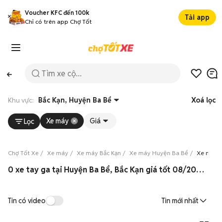
Voucher KFC đến 100k
Tải app
Chỉ có trên app Chợ Tốt
Khu vực:
Bắc Kạn, Huyện Ba Bể
Xoá lọc
Xe máy
Giá
Lọc
Chợ Tốt Xe
Xe máy
Xe máy Bắc Kạn
Xe máy Huyện Ba Bể
Xe máy t
0 xe tay ga tại Huyện Ba Bể, Bắc Kạn giá tốt 08/2026
Tin có video
Tin mới nhất