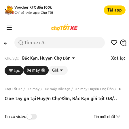
Voucher KFC đến 100k
Tải app
Chỉ có trên app Chợ Tốt
Khu vực:
Bắc Kạn, Huyện Chợ Đồn
Xoá lọc
Xe máy
Giá
Lọc
Chợ Tốt Xe
Xe máy
Xe máy Bắc Kạn
Xe máy Huyện Chợ Đồn
Xe má
0 xe tay ga tại Huyện Chợ Đồn, Bắc Kạn giá tốt 08/2026
Tin có video
Tin mới nhất