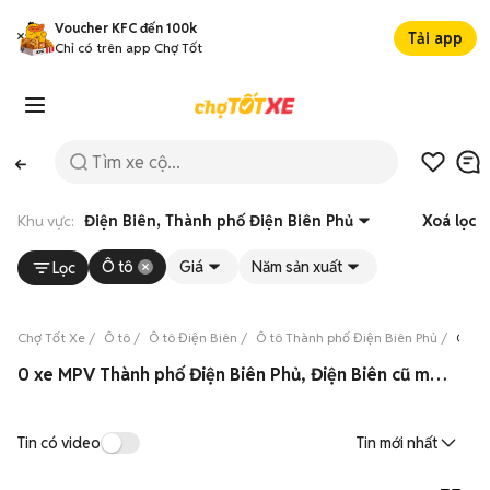
Voucher KFC đến 100k
Tải app
Chỉ có trên app Chợ Tốt
Khu vực:
Điện Biên, Thành phố Điện Biên Phủ
Xoá lọc
Ô tô
Giá
Năm sản xuất
Lọc
Chợ Tốt Xe
Ô tô
Ô tô Điện Biên
Ô tô Thành phố Điện Biên Phủ
Ô tô 
0 xe MPV Thành phố Điện Biên Phủ, Điện Biên cũ mới 08/2026
Tin có video
Tin mới nhất